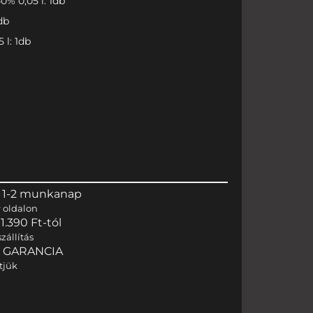
% 0,05 l: 1db
db
l: 1db
 1-2 munkanap
r
oldalon
.390 Ft-tól
zállítás
I GARANCIA
tjük