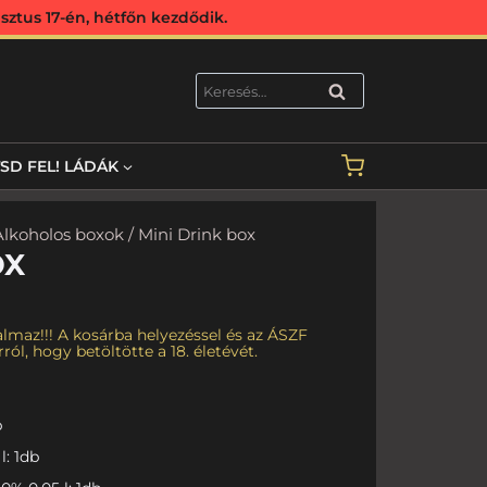
ztus 17-én, hétfőn kezdődik.
KERESÉS
TSD FEL! LÁDÁK
Alkoholos boxok
/ Mini Drink box
OX
lmaz!!! A kosárba helyezéssel és az ÁSZF
ról, hogy betöltötte a 18. életévét.
b
l: 1db