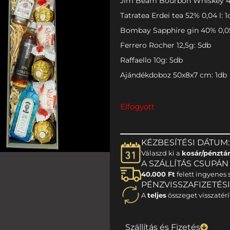
Jim Beam Bourbon Whiskey 40
Tatratea Erdei tea 52% 0,04 l: 1
Bombay Sapphire gin 40% 0,05 
Ferrero Rocher 12,5g: 5db
Raffaello 10g: 5db
Ajándékdoboz 50x8x7 cm: 1db
Elfogyott
KÉZBESÍTÉSI DÁTUM:
Válaszd ki a
kosár/pénztá
A SZÁLLÍTÁS CSUPÁN 1
40.000 Ft
felett ingyenes s
PÉNZVISSZAFIZETÉS
A
teljes
összeget visszatérí
Szállítás és Fizetés