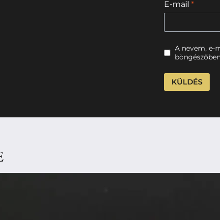
E-mail
*
A nevem, e-
böngészőben
E