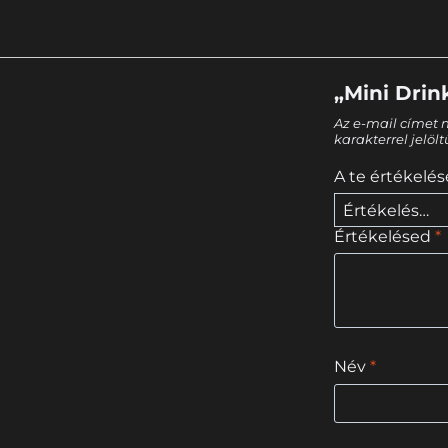
„Mini Drin
Az e-mail címet 
karakterrel jelöl
A te értékelé
Értékelésed
*
Név
*