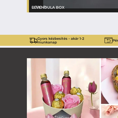
8 390
Ft
LEVENDULA BOX
Gyors kézbesítés - akár 1-2
Pén
munkanap