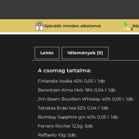
Ajándék minden alkalomra
Ké
Leírás
Vélemények (0)
A csomag tartalma:
Finlandia Vodka 40% 0,05 l: 1db
Berentzen Alma likőr 18% 0,04 l: 1db
Jim Beam Bourbon Whiskey 40% 0,05 l: 1db
Tatratea Erdei tea 52% 0,04 l: 1db
Bombay Sapphire gin 40% 0,05 l: 1db
Ferrero Rocher 12,5g: 5db
Raffaello 10g: 5db