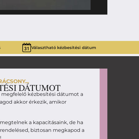
16 990
Ft
DESPERAD
s
Választható kézbesítési dátum
ÁCSONY...
TÉSI DÁTUMOT
d megfelelő kézbesítési dátumot a
magod akkor érkezik, amikor
megtelnek a kapacitásaink, de ha
 rendelésed, biztosan megkapod a
!