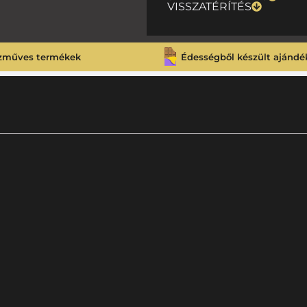
VISSZATÉRÍTÉS
zműves termékek
Édességből készült ajándé