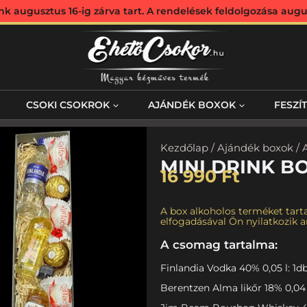
augusztus 16-ig zárva tart. A rendelések feldolgozása augus
CSOKI CSOKROK
AJÁNDÉK BOXOK
FESZÍ
Kezdőlap
/
Ajándék boxok
/
MINI DRINK B
16 990
Ft
A box alkoholos terméket tarta
elfogadásával Ön nyilatkozik ar
A csomag tartalma:
Finlandia Vodka 40% 0,05 l: 1d
Berentzen Alma likőr 18% 0,04 