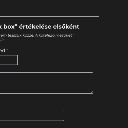
k box” értékelése elsőként
nem tesszük közzé.
A kötelező mezőket
*
tük
sed
*