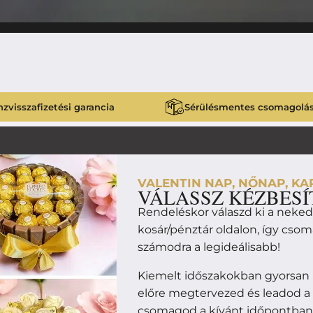
zvisszafizetési garancia
Sérülésmentes csomagolá
VALENTIN NAP, NŐNAP, KAR
VÁLASSZ KÉZBESÍ
Rendeléskor válaszd ki a neke
kosár/pénztár oldalon, így cso
számodra a legideálisabb!
Kiemelt időszakokban gyorsan 
előre megtervezed és leadod a
csomagod a kívánt időpontban