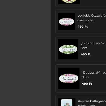
Legjobb Osztályfő
ovál - 8cm
490
Ft
„Tanár úrnak” – 
8cm
490
Ft
"Dadusnak" - ov
8cm
490
Ft
Repcsis ballagáso
tábla - 7cm