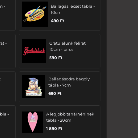
m -
Ballagási ecset tábla -
10cm
490
Ft
at -
Gratulálunk felirat
10cm - piros
590
Ft
t
Ballagásodra bagoly
tábla - 7cm
690
Ft
bla -
A legjobb tanárnéninek
tábla - 20cm
1 890
Ft