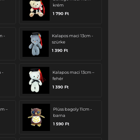
krém
1 790
Ft
m -
Kalapos maci 13cm -
szürke
1 390
Ft
 -
Kalapos maci 13cm –
fehér
1 390
Ft
cm –
Plüss bagoly 11cm -
barna
1 590
Ft