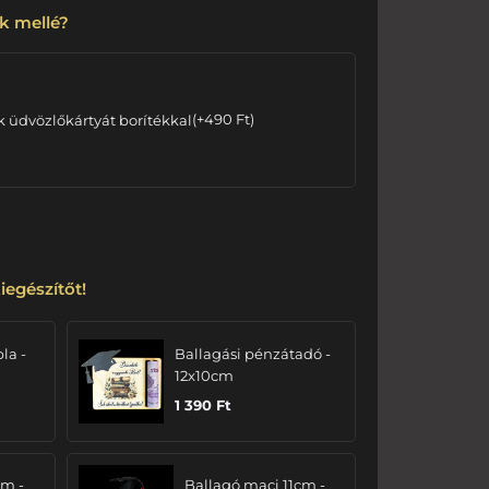
k mellé?
k üdvözlőkártyát borítékkal
(
+
490
Ft
)
iegészítőt!
bla -
Ballagási pénzátadó -
12x10cm
1 390
Ft
cm -
Ballagó maci 11cm -