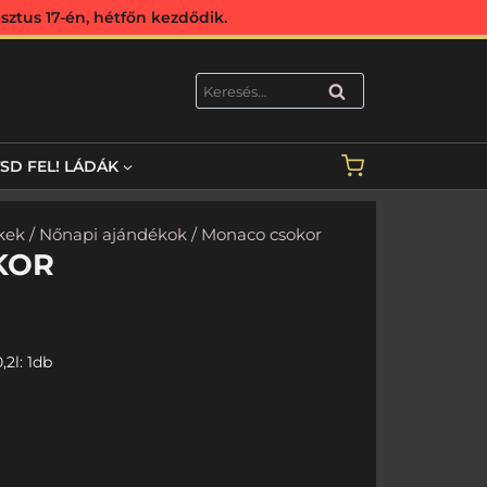
ztus 17-én, hétfőn kezdődik.
KERESÉS
TSD FEL! LÁDÁK
kek
/
Nőnapi ajándékok
/ Monaco csokor
KOR
2l: 1db