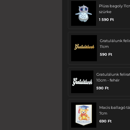
Plüss bagoly 11c
szürke
1 590
Ft
Gratulálunk felir
11cm
590
Ft
Gratulálunk felira
10cm - fehér
590
Ft
Macis ballagó tá
7cm
690
Ft