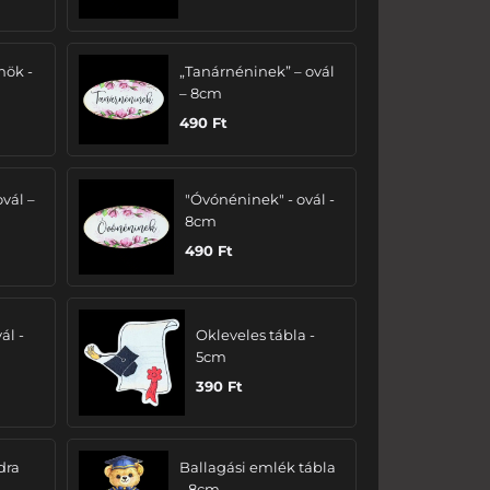
nök -
„Tanárnéninek” – ovál
– 8cm
490
Ft
ovál –
"Óvónéninek" - ovál -
8cm
490
Ft
ál -
Okleveles tábla -
5cm
390
Ft
dra
Ballagási emlék tábla
- 8cm