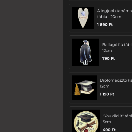
A legjobb tanárn
tábla - 20cm
1 890
Ft
Ballagó fiú tábl
12cm
790
Ft
Diplomaosztó ka
12cm
1 190
Ft
"You did it" tábl
5cm
490
Ft