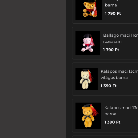
barna
1 790
Ft
Ballagó maci 11c
rózsaszín
1 790
Ft
Kalapos maci 13cm
világos barna
1 390
Ft
Kalapos maci 13
barna
1 390
Ft