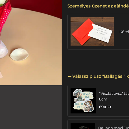
Személyes üzenet az ajándé
Kére
Válassz plusz "Ballagási" k
"Viszlát ovi..." tá
8cm
690
Ft
Ballagó maci 11