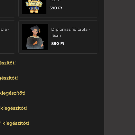
590
Ft
bla -
Diplomás fiú tábla -
15cm
890
Ft
észítőt!
észítőt!
kiegészítőt!
kiegészítőt!
 kiegészítőt!