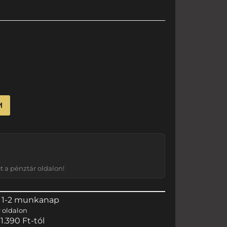
M
 a pénztár oldalon!
 1-2 munkanap
r
oldalon
.390 Ft-tól