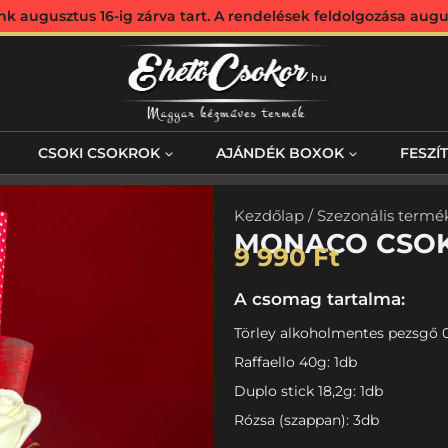
augusztus 16-ig zárva tart. A rendelések feldolgozása augus
CSOKI CSOKROK
AJÁNDÉK BOXOK
FESZÍ
Kezdőlap
/
Szezonális termé
MONACO CSO
9 990
Ft
A csomag tartalma:
Törley alkoholmentes pezsgő 0,
Raffaello 40g: 1db
Duplo stick 18,2g: 1db
Rózsa (szappan): 3db