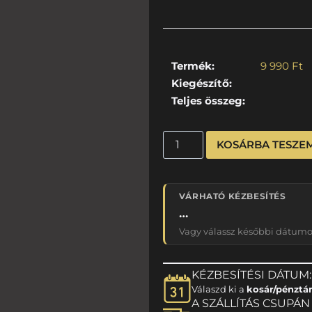
Termék:
9 990
Ft
Kiegészítő:
Teljes összeg:
KOSÁRBA TESZE
VÁRHATÓ KÉZBESÍTÉS
…
Vagy válassz későbbi dátumot
KÉZBESÍTÉSI DÁTUM:
Válaszd ki a
kosár/pénztá
A SZÁLLÍTÁS CSUPÁN 1