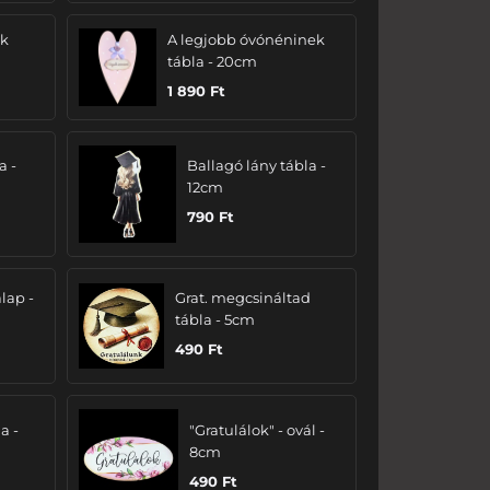
ak
A legjobb óvónéninek
tábla - 20cm
1 890
Ft
a -
Ballagó lány tábla -
12cm
790
Ft
lap -
Grat. megcsináltad
tábla - 5cm
490
Ft
a -
"Gratulálok" - ovál -
8cm
490
Ft