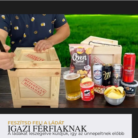
FESZÍTSD FEL! A LÁDÁT
IGAZI FÉRFIAKNAK
A ládákat leszegelve küldjük, így az ünnepeltnek előbb