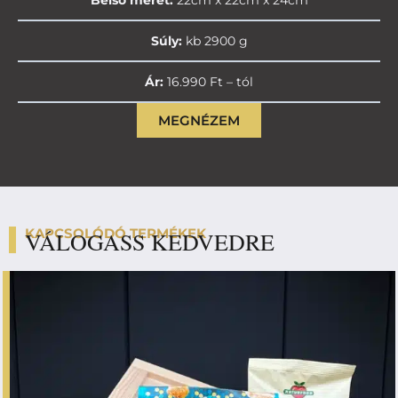
Belső méret:
22cm x 22cm x 24cm
Súly:
kb 2900 g
Ár:
16.990 Ft – tól
MEGNÉZEM
KAPCSOLÓDÓ TERMÉKEK
VÁLOGASS KEDVEDRE