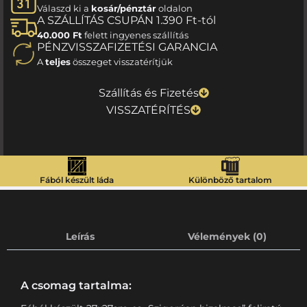
Válaszd ki a
kosár/pénztár
oldalon
A SZÁLLÍTÁS CSUPÁN 1.390 Ft-tól
40.000 Ft
felett ingyenes szállítás
PÉNZVISSZAFIZETÉSI GARANCIA
A
teljes
összeget visszatérítjük
Szállítás és Fizetés
VISSZATÉRÍTÉS
Fából készült láda
Különböző tartalom
Leírás
Vélemények (0)
A csomag tartalma: