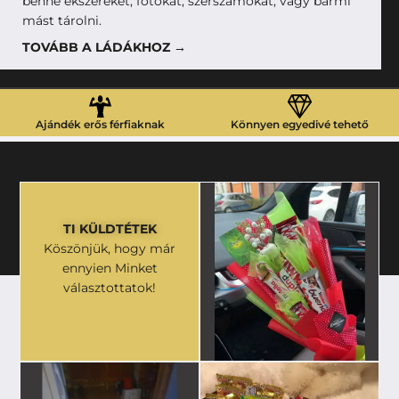
benne ékszereket, fotókat, szerszámokat, vagy bármi
mást tárolni.
TOVÁBB A LÁDÁKHOZ →
Ajándék erős férfiaknak
Könnyen egyedivé tehető
TI KÜLDTÉTEK
Köszönjük, hogy már
ennyien Minket
választottatok!