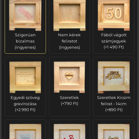
Szigorúan
Nem kérek
Fából vágott
bizalmas
feliratot
számjegyek
(ingyenes)
(ingyenes)
(
+
1 490
Ft
)
Egyedi szöveg
Szeretlek
Szeretlek Kicsim
gravírozása
(
+
790
Ft
)
felirat - 14cm
(
+
2 990
Ft
)
(
+
890
Ft
)