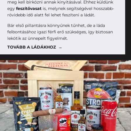
meg kell bírkózni annak kinyitásával. Ehhez küldünk
egy
feszítővasat
is, melynek segítségével hosszabb-
rövidebb idő alatt fel lehet feszíteni a ládát.
Bár első pillantásra könnyűnek tűnhet, de a láda
felbontásához igazi férfi erő szükséges, így biztosan
lekötik az ünnepelt figyelmét.
TOVÁBB A LÁDÁKHOZ →