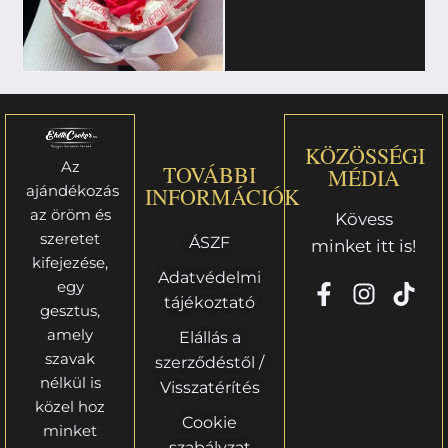
KÖZÖSSÉGI
Az
TOVÁBBI
MÉDIA
ajándékozás
INFORMÁCIÓK
az öröm és
Kövess
szeretet
ÁSZF
minket itt is!
kifejezése,
Adatvédelmi
egy
tájékoztató
gesztus,
amely
Elállás a
szavak
szerződéstől /
nélkül is
Visszatérítés
közel hoz
Cookie
minket
szabályzat