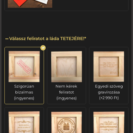
Válassz feliratot a láda TETEJÉRE!
*
Szigorúan
Nem kérek
Egyedi szöveg
bizalmas
feliratot
gravírozása
(ingyenes)
(ingyenes)
(
+
2 990
Ft
)