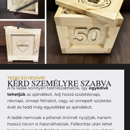
TEDD EGYEDIVÉ!
KÉRD SZEMÉLYRE SZABVA
A fa ládák könnyen testreszabhatók, így
egyedivé
tehetjük
az ajándékot. Adj hozzá születésnapi,
névnapi, ünnepi feliratot, vagy az ünnepelt születési
évét és tedd még egyedibbé az ajándékot.
A ládák nemcsak a pillanat örömét nyújtják, hanem
hosszú távon is használhatóak. Felbontás után lehet