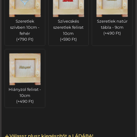
Szeretlek
Szívecskés
Szeretlek natúr
szívben 10cm -
szeretlek felirat
tábla - 9cm
fehér
10cm
(
+
490
Ft
)
(
+
790
Ft
)
(
+
590
Ft
)
Hiányzol felirat -
10cm
(
+
490
Ft
)
Válassz plusz kiegészítőt a LÁDÁBA!