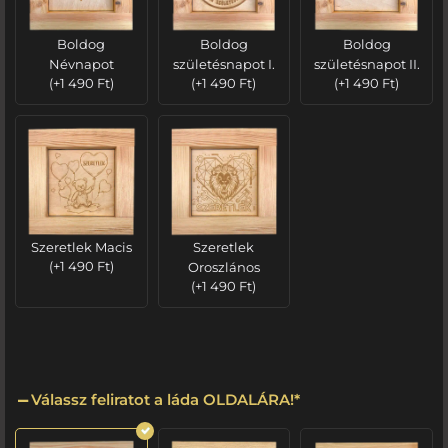
Boldog
Boldog
Boldog
Névnapot
születésnapot I.
születésnapot II.
(
+
1 490
Ft
)
(
+
1 490
Ft
)
(
+
1 490
Ft
)
Szeretlek Macis
Szeretlek
(
+
1 490
Ft
)
Oroszlános
(
+
1 490
Ft
)
Válassz feliratot a láda OLDALÁRA!
*