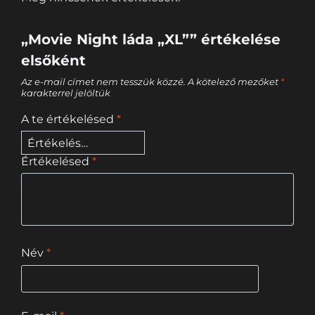
„Movie Night láda „XL”” értékelése
elsőként
Az e-mail címet nem tesszük közzé.
A kötelező mezőket
*
karakterrel jelöltük
A te értékelésed
*
Értékelésed
*
Név
*