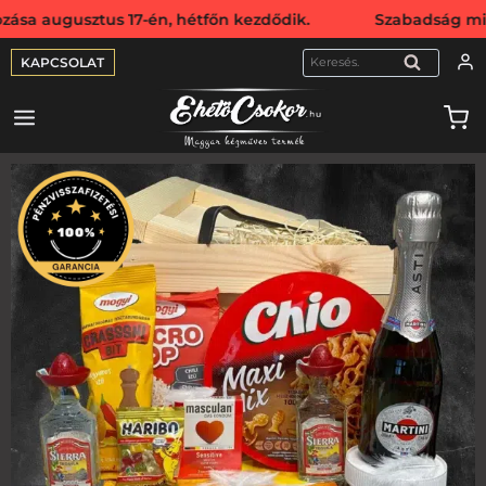
ztus 17-én, hétfőn kezdődik. Szabadság miatt webshopunk a
KAPCSOLAT
KERESÉS