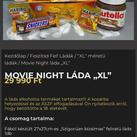
Kezdőlap
/
Feszítsd Fel! Ládák
/
"XL" méretű
ládák
/ Movie Night láda „XL”
MOVIE NIGHT LÁDA „XL”
29 990
Ft
A láda alkoholos terméket tartalmaz!!! A kosárba
helyezéssel és az ÁSZF elfogadásával Ön nyilatkozik arról,
hogy betöltötte a 18. életévét.
A csomag tartalma:
Fából készült 27x27cm-es „Szigorúan bizalmas” feliratú láda:
1db