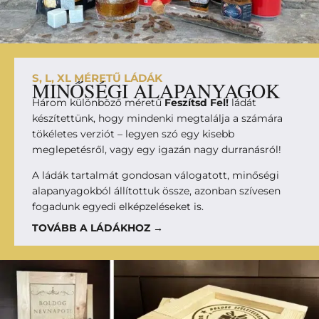
S, L, XL MÉRETŰ LÁDÁK
MINŐSÉGI ALAPANYAGOK
Három különböző méretű
Feszítsd Fel!
ládát
készítettünk, hogy mindenki megtalálja a számára
tökéletes verziót – legyen szó egy kisebb
meglepetésről, vagy egy igazán nagy durranásról!
A ládák tartalmát gondosan válogatott, minőségi
alapanyagokból állítottuk össze, azonban szívesen
fogadunk egyedi elképzeléseket is.
TOVÁBB A LÁDÁKHOZ →