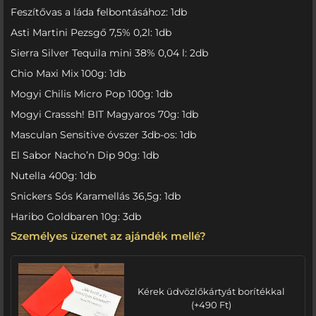
Feszítővas a láda felbontásához: 1db
Asti Martini Pezsgő 7,5% 0,2l: 1db
Sierra Silver Tequila mini 38% 0,04 l: 2db
Chio Maxi Mix 100g: 1db
Mogyi Chilis Micro Pop 100g: 1db
Mogyi Crasssh! BIT Magyaros 70g: 1db
Masculan Sensitive óvszer 3db-os: 1db
El Sabor Nacho’n Dip 90g: 1db
Nutella 400g: 1db
Snickers Sós Karamellás 36,5g: 1db
Haribo Goldbaren 10g: 3db
Személyes üzenet az ajándék mellé?
Kérek üdvözlőkártyát borítékkal
(
+
490
Ft
)