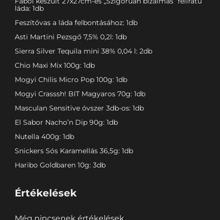
Fából készült 27x27cm-es „Szigorúan bizalmas” feliratú
láda: 1db
Feszítővas a láda felbontásához: 1db
Asti Martini Pezsgő 7,5% 0,2l: 1db
Sierra Silver Tequila mini 38% 0,04 l: 2db
Chio Maxi Mix 100g: 1db
Mogyi Chilis Micro Pop 100g: 1db
Mogyi Crasssh! BIT Magyaros 70g: 1db
Masculan Sensitive óvszer 3db-os: 1db
El Sabor Nacho’n Dip 90g: 1db
Nutella 400g: 1db
Snickers Sós Karamellás 36,5g: 1db
Haribo Goldbaren 10g: 3db
Értékelések
Még nincsenek értékelések.