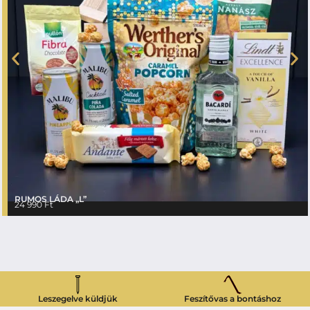
RUMOS LÁDA „L”
24 990
Ft
Leszegelve küldjük
Feszítővas a bontáshoz