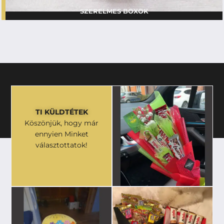
SZERELMES BOXOK
TI KÜLDTÉTEK
Köszönjük, hogy már
ennyien Minket
választottatok!