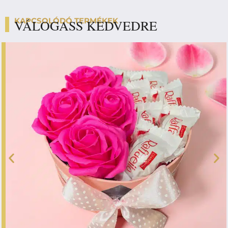
KAPCSOLÓDÓ TERMÉKEK
VÁLOGASS KEDVEDRE