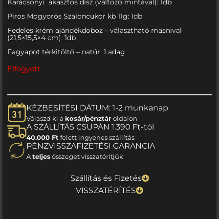
Karácsonyi akasztós dísz (változó mintával): 1db
Piros Mogyorós Szaloncukor kb 11g: 1db
Fedeles krém ajándékdoboz – választható masnival
(21,5×15,5×4 cm): 1db
Fagyapot térkitöltő – natúr: 1 adag
Elfogyott
KÉZBESÍTÉSI DÁTUM: 1-2 munkanap
Válaszd ki a
kosár/pénztár
oldalon
A SZÁLLÍTÁS CSUPÁN 1.390 Ft-tól
40.000 Ft
felett ingyenes szállítás
PÉNZVISSZAFIZETÉSI GARANCIA
A
teljes
összeget visszatérítjük
Szállítás és Fizetés
VISSZATÉRÍTÉS