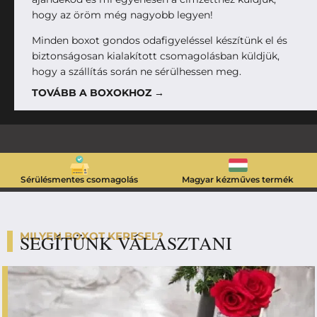
hogy az öröm még nagyobb legyen!
Minden boxot gondos odafigyeléssel készítünk el és
biztonságosan kialakított csomagolásban küldjük,
hogy a szállítás során ne sérülhessen meg.
TOVÁBB A BOXOKHOZ →
Sérülésmentes csomagolás
Magyar kézműves termék
MILYEN BOXOT KERESEL?
SEGÍTÜNK VÁLASZTANI