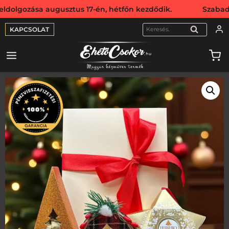
ása augusztus 17-én, hétfőn kezdődik. Szabadság miatt we
KAPCSOLAT
KERESÉS