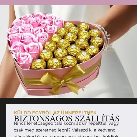
KÜLDD EGYBŐL AZ ÜNNEPELTNEK
BIZTONSÁGOS SZÁLLÍTÁS
Nincs lehetőséged találkozni az ünnepelttel, vagy
csak meg szeretnéd lepni? Válaszd ki a kedvenc
ajándékod és mi egyenesen a címzetthez küldjük,