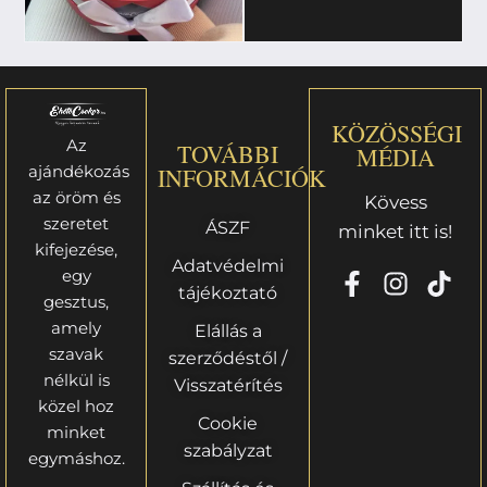
KÖZÖSSÉGI
Az
TOVÁBBI
MÉDIA
ajándékozás
INFORMÁCIÓK
az öröm és
Kövess
szeretet
ÁSZF
minket itt is!
kifejezése,
Adatvédelmi
egy
tájékoztató
gesztus,
amely
Elállás a
szavak
szerződéstől /
nélkül is
Visszatérítés
közel hoz
Cookie
minket
szabályzat
egymáshoz.