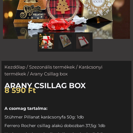
Kezdőlap
/
Szezonális termékek
/
Karácsonyi
termékek
/ Arany Csillag box
ARANY CSILLAG BOX
8 590
Ft
A csomag tartalma:
Stühmer Pillanat karácsonyfa 50g: 1db
Ferrero Rocher csillag alakú dobozban 37,5g: 1db