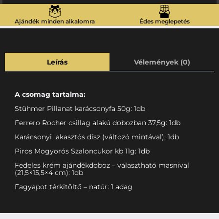
Ajándék minden alkalomra
Édes meglepetés
Leírás
Vélemények (0)
A csomag tartalma:
Stühmer Pillanat karácsonyfa 50g: 1db
Ferrero Rocher csillag alakú dobozban 37,5g: 1db
Karácsonyi akasztós dísz (változó mintával): 1db
Piros Mogyorós Szaloncukor kb 11g: 1db
Fedeles krém ajándékdoboz – választható masnival
(21,5×15,5×4 cm): 1db
Fagyapot térkitöltő – natúr: 1 adag