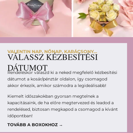
VALENTIN NAP, NŐNAP, KARÁCSONY...
VÁLASSZ KÉZBESÍTÉSI
DÁTUMOT
Rendeléskor válaszd ki a neked megfelelő kézbesítési
dátumot a kosár/pénztár oldalon, így csomagod
akkor érkezik, amikor számodra a legideálisabb!
Kiemelt időszakokban gyorsan megtelnek a
kapacitásaink, de ha előre megtervezed és leadod a
rendelésed, biztosan megkapod a csomagod a kívánt
időpontban!
TOVÁBB A BOXOKHOZ →