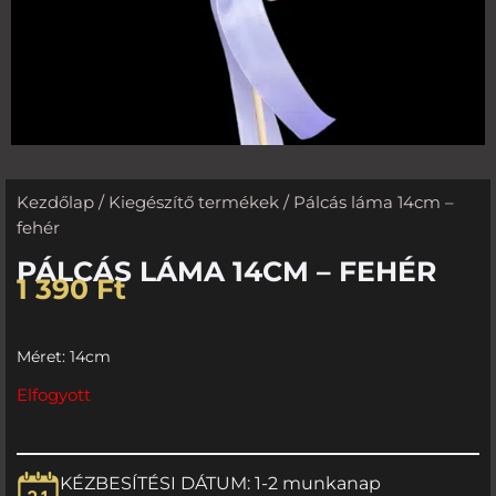
Kezdőlap
/
Kiegészítő termékek
/ Pálcás láma 14cm –
fehér
PÁLCÁS LÁMA 14CM – FEHÉR
1 390
Ft
Méret: 14cm
Elfogyott
KÉZBESÍTÉSI DÁTUM: 1-2 munkanap