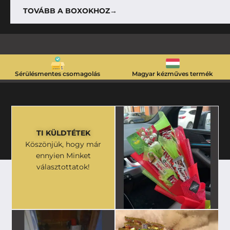
TOVÁBB A BOXOKHOZ→
Sérülésmentes csomagolás
Magyar kézműves termék
TI KÜLDTÉTEK
Köszönjük, hogy már
ennyien Minket
választottatok!