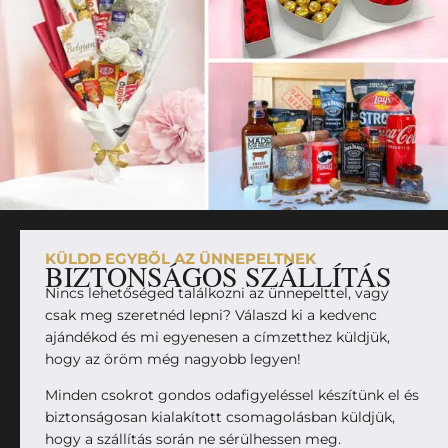
KÜLDD EGYBŐL AZ ÜNNEPELTNEK
BIZTONSÁGOS SZÁLLÍTÁS
Nincs lehetőséged találkozni az ünnepelttel, vagy
csak meg szeretnéd lepni? Válaszd ki a kedvenc
ajándékod és mi egyenesen a címzetthez küldjük,
hogy az öröm még nagyobb legyen!
Minden csokrot gondos odafigyeléssel készítünk el és
biztonságosan kialakított csomagolásban küldjük,
hogy a szállítás során ne sérülhessen meg.