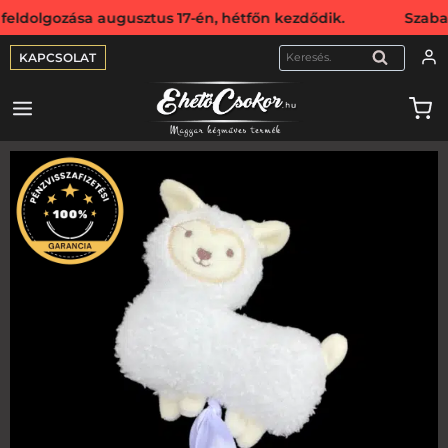
lgozása augusztus 17-én, hétfőn kezdődik. Szabadság miatt
KAPCSOLAT
KERESÉS