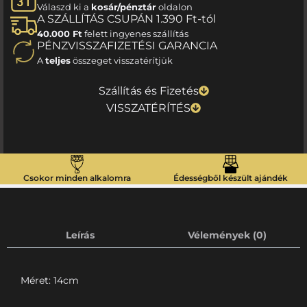
Válaszd ki a
kosár/pénztár
oldalon
A SZÁLLÍTÁS CSUPÁN 1.390 Ft-tól
40.000 Ft
felett ingyenes szállítás
PÉNZVISSZAFIZETÉSI GARANCIA
A
teljes
összeget visszatérítjük
Szállítás és Fizetés
VISSZATÉRÍTÉS
Csokor minden alkalomra
Édességből készült ajándék
Leírás
Vélemények (0)
Méret: 14cm