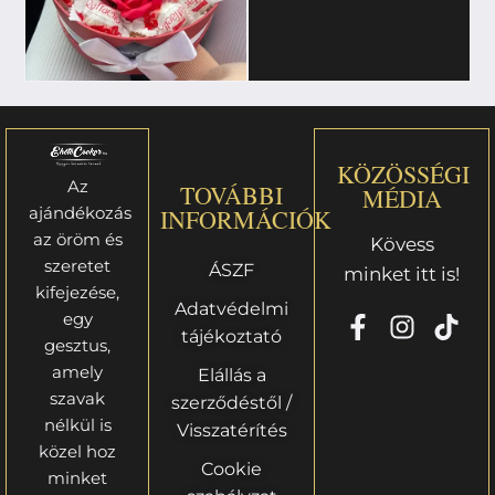
KÖZÖSSÉGI
Az
TOVÁBBI
MÉDIA
ajándékozás
INFORMÁCIÓK
az öröm és
Kövess
szeretet
ÁSZF
minket itt is!
kifejezése,
Adatvédelmi
egy
tájékoztató
gesztus,
amely
Elállás a
szavak
szerződéstől /
nélkül is
Visszatérítés
közel hoz
Cookie
minket