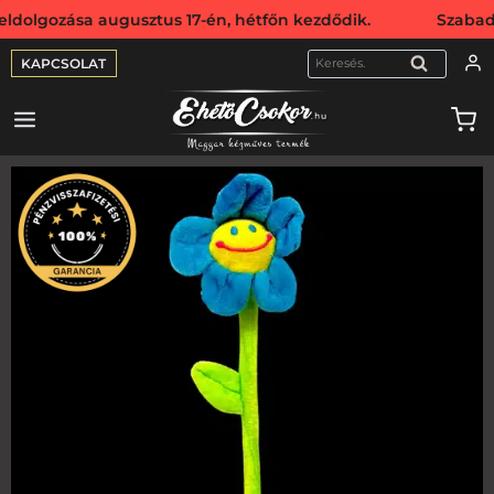
ozása augusztus 17-én, hétfőn kezdődik. Szabadság miatt 
KAPCSOLAT
KERESÉS