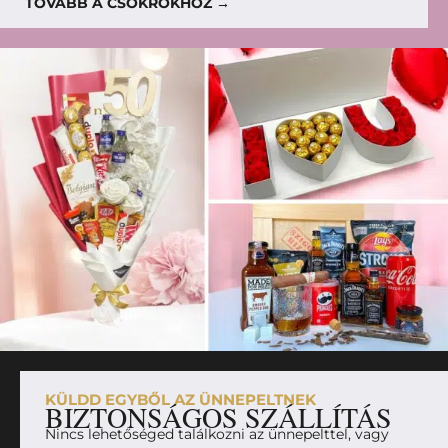
TOVÁBB A CSOKROKHOZ →
KÜLDD EGYBŐL AZ ÜNNEPELTNEK
BIZTONSÁGOS SZÁLLÍTÁS
Nincs lehetőséged találkozni az ünnepelttel, vagy