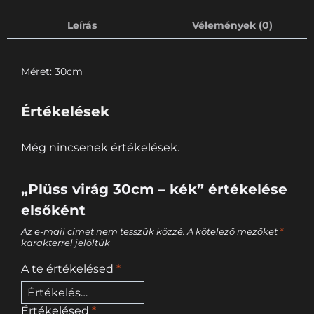
Leírás
Vélemények (0)
Méret: 30cm
Értékelések
Még nincsenek értékelések.
„Plüss virág 30cm – kék” értékelése
elsőként
Az e-mail címet nem tesszük közzé.
A kötelező mezőket
*
karakterrel jelöltük
A te értékelésed
*
Értékelésed
*