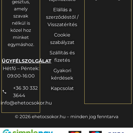
gesztus,
amely
Elállás a
szavak
szerződéstől /
nélkül is
Visszatérítés
közel hoz
Cookie
minket
szabályzat
egymáshoz.
Szállítás és
fizetés
ÜGYFÉLSZOLGÁLAT
Hétfő – Péntek:
Gyakori
09:00-16:00
kérdések
+36 30 332
Kapcsolat
3644
info@ehetocsokor.hu
© 2026 ehetocsokor.hu – minden jog fenntarva