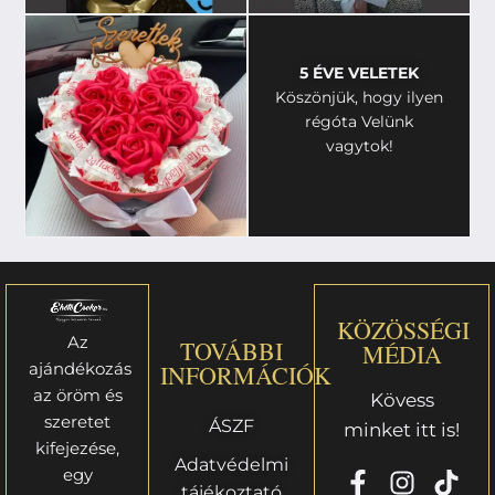
5 ÉVE VELETEK
Köszönjük, hogy ilyen
régóta Velünk
vagytok!
KÖZÖSSÉGI
Az
TOVÁBBI
MÉDIA
ajándékozás
INFORMÁCIÓK
az öröm és
Kövess
szeretet
ÁSZF
minket itt is!
kifejezése,
Adatvédelmi
egy
tájékoztató