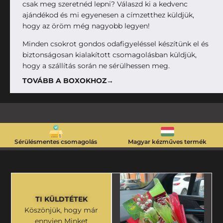
csak meg szeretnéd lepni? Válaszd ki a kedvenc
ajándékod és mi egyenesen a címzetthez küldjük,
hogy az öröm még nagyobb legyen!
Minden csokrot gondos odafigyeléssel készítünk el és
biztonságosan kialakított csomagolásban küldjük,
hogy a szállítás során ne sérülhessen meg.
TOVÁBB A BOXOKHOZ→
Sérülésmentes csomagolás
Magyar kézműves termék
TI KÜLDTÉTEK
Köszönjük, hogy már
ennyien Minket