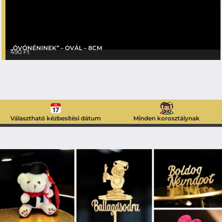
„ÓVÓNÉNINEK” – OVÁL – 8CM
490
Ft
Választható kézbesítési dátum
Minden korosztálynak