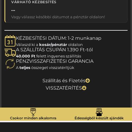
VÁRHATÓ KÉZBESÍTÉS
…
Vagy válassz későbbi dátumot a pénztár oldalon!
KÉZBESÍTÉSI DÁTUM: 1-2 munkanap
Válaszd ki a
kosár/pénztár
oldalon
A SZÁLLÍTÁS CSUPÁN 1.390 Ft-tól
40.000 Ft
felett ingyenes szállítás
PÉNZVISSZAFIZETÉSI GARANCIA
A
teljes
összeget visszatérítjük
Szállítás és Fizetés
VISSZATÉRÍTÉS
Csokor minden alkalomra
Édességből készült ajándék