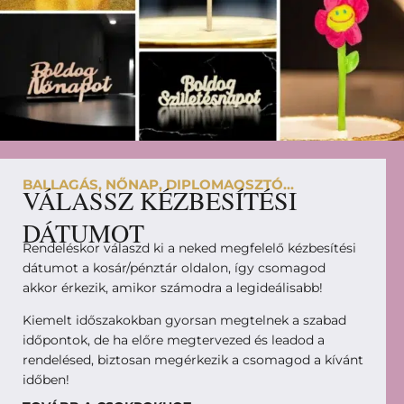
BALLAGÁS, NŐNAP, DIPLOMAOSZTÓ...
VÁLASSZ KÉZBESÍTÉSI
DÁTUMOT
Rendeléskor válaszd ki a neked megfelelő kézbesítési
dátumot a kosár/pénztár oldalon, így csomagod
akkor érkezik, amikor számodra a legideálisabb!
Kiemelt időszakokban gyorsan megtelnek a szabad
időpontok, de ha előre megtervezed és leadod a
rendelésed, biztosan megérkezik a csomagod a kívánt
időben!