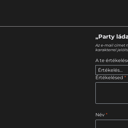
„Party lád
Az e-mail címet 
karakterrel jelöl
A te értékelé
Értékelésed
*
Név
*