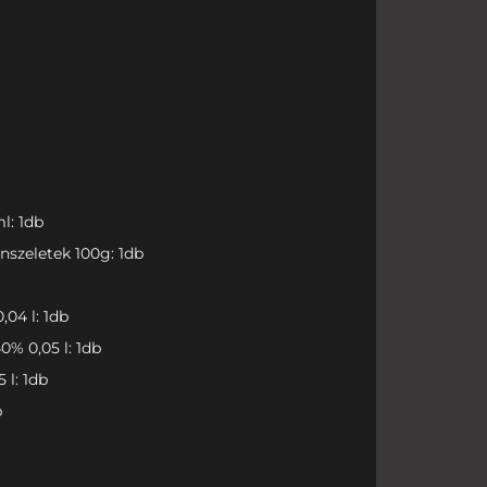
l: 1db
ánszeletek 100g: 1db
,04 l: 1db
% 0,05 l: 1db
l: 1db
b