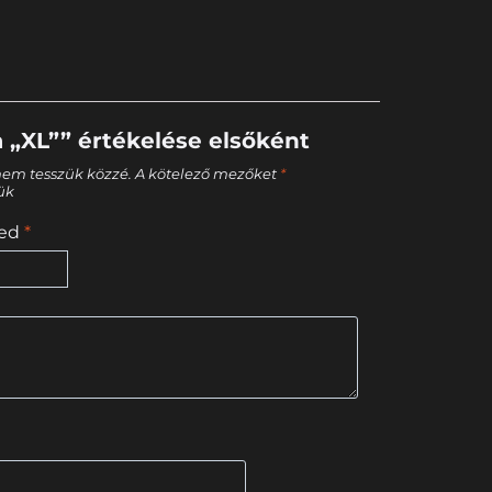
a „XL”” értékelése elsőként
nem tesszük közzé.
A kötelező mezőket
*
tük
sed
*