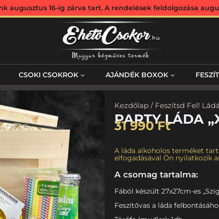
augusztus 16-ig zárva tart. A rendelések feldolgozása augus
CSOKI CSOKROK
AJÁNDÉK BOXOK
FESZÍ
Kezdőlap
/
Feszítsd Fel! Lád
PARTY LÁDA „
31 990
Ft
A láda alkoholos terméket tart
elfogadásával Ön nyilatkozik ar
A csomag tartalma:
Fából készült 27x27cm-es „Szig
Feszítővas a láda felbontásáho