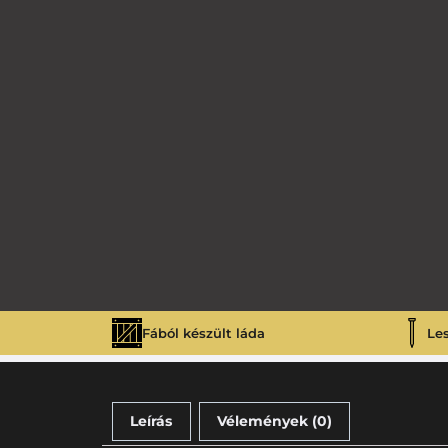
Fából készült láda
Le
Leírás
Vélemények (0)