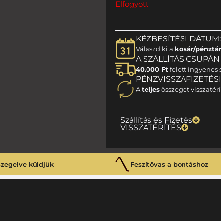
Elfogyott
KÉZBESÍTÉSI DÁTUM:
Válaszd ki a
kosár/pénztá
A SZÁLLÍTÁS CSUPÁN 1
40.000 Ft
felett ingyenes s
PÉNZVISSZAFIZETÉS
A
teljes
összeget visszatérí
Szállítás és Fizetés
VISSZATÉRÍTÉS
szegelve küldjük
Feszítővas a bontáshoz