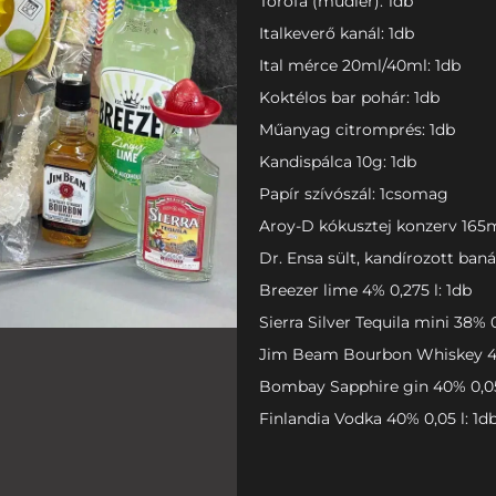
Törőfa (mudler): 1db
Italkeverő kanál: 1db
Ital mérce 20ml/40ml: 1db
Koktélos bar pohár: 1db
Műanyag citromprés: 1db
Kandispálca 10g: 1db
Papír szívószál: 1csomag
Aroy-D kókusztej konzerv 165m
Dr. Ensa sült, kandírozott ban
Breezer lime 4% 0,275 l: 1db
Sierra Silver Tequila mini 38% 0
Jim Beam Bourbon Whiskey 40
Bombay Sapphire gin 40% 0,05 
Finlandia Vodka 40% 0,05 l: 1d