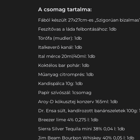
A csomag tartalma:
Fából készült 27x27cm-es „Szigorúan bizalmas” 
Feszítővas a láda felbontásához: 1db
Törőfa (mudler): 1db
Italkeverő kanál: 1db
Ital mérce 20ml/40ml: 1db
Koktélos bar pohár: 1db
Műanyag citromprés: 1db
Kandispálca 10g: 1db
Papír szívószál: 1csomag
Aroy-D kókusztej konzerv 165ml: 1db
Dr. Ensa sült, kandírozott banánszeletek 100g: 
Breezer lime 4% 0,275 l: 1db
Sierra Silver Tequila mini 38% 0,04 l: 1db
Jim Beam Bourbon Whiskey 40% 0,05 l: 1db