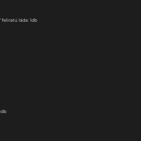
feliratú láda: 1db
1db