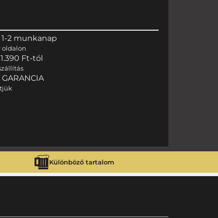
 1-2 munkanap
r
oldalon
.390 Ft-tól
zállítás
I GARANCIA
tjük
Különböző tartalom