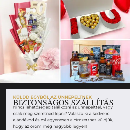
KÜLDD EGYBŐL AZ ÜNNEPELTNEK
BIZTONSÁGOS SZÁLLÍTÁS
Nincs lehetőséged találkozni az ünnepelttel, vagy
csak meg szeretnéd lepni? Válaszd ki a kedvenc
ajándékod és mi egyenesen a címzetthez küldjük,
hogy az öröm még nagyobb legyen!