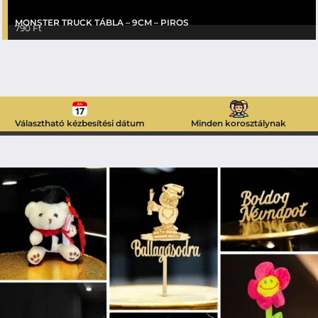
MONSTER TRUCK TÁBLA – 9CM – PIROS
790
Ft
Választható kézbesítési dátum
Minden korosztálynak