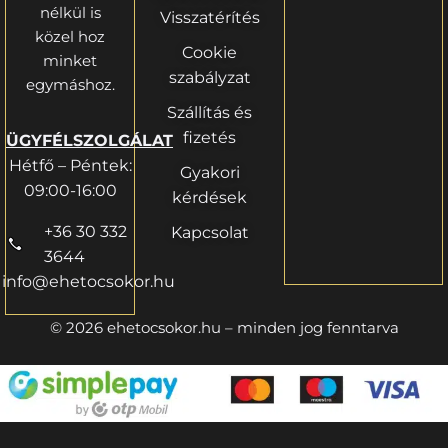
nélkül is
Visszatérítés
közel hoz
Cookie
minket
szabályzat
egymáshoz.
Szállítás és
fizetés
ÜGYFÉLSZOLGÁLAT
Hétfő – Péntek:
Gyakori
09:00-16:00
kérdések
+36 30 332
Kapcsolat
3644
info@ehetocsokor.hu
© 2026 ehetocsokor.hu – minden jog fenntarva