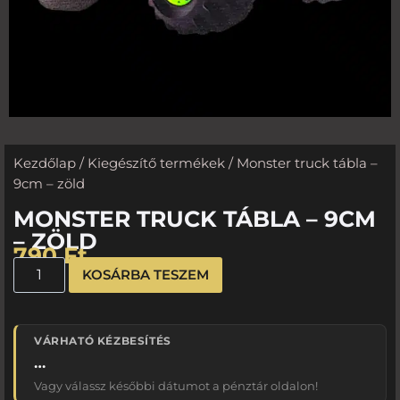
Kezdőlap
/
Kiegészítő termékek
/ Monster truck tábla –
9cm – zöld
MONSTER TRUCK TÁBLA – 9CM
– ZÖLD
790
Ft
KOSÁRBA TESZEM
VÁRHATÓ KÉZBESÍTÉS
…
Vagy válassz későbbi dátumot a pénztár oldalon!