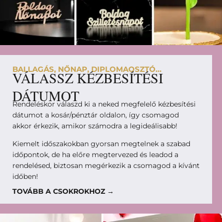
BALLAGÁS, NŐNAP, DIPLOMAOSZTÓ...
VÁLASSZ KÉZBESÍTÉSI
DÁTUMOT
Rendeléskor válaszd ki a neked megfelelő kézbesítési
dátumot a kosár/pénztár oldalon, így csomagod
akkor érkezik, amikor számodra a legideálisabb!
Kiemelt időszakokban gyorsan megtelnek a szabad
időpontok, de ha előre megtervezed és leadod a
rendelésed, biztosan megérkezik a csomagod a kívánt
időben!
TOVÁBB A CSOKROKHOZ →