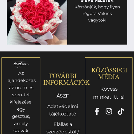
5 ÉVE VELETEK
Köszönjük, hogy ilyen
régóta Velünk
vagytok!
KÖZÖSSÉGI
Az
TOVÁBBI
MÉDIA
ajándékozás
INFORMÁCIÓK
az öröm és
Kövess
szeretet
ÁSZF
minket itt is!
kifejezése,
Adatvédelmi
egy
tájékoztató
gesztus,
amely
Elállás a
szavak
szerződéstől /