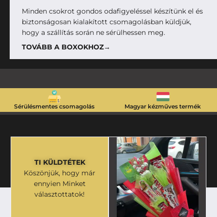
Minden csokrot gondos odafigyeléssel készítünk el és
biztonságosan kialakított csomagolásban küldjük,
hogy a szállítás során ne sérülhessen meg.
TOVÁBB A BOXOKHOZ→
Sérülésmentes csomagolás
Magyar kézműves termék
TI KÜLDTÉTEK
Köszönjük, hogy már
ennyien Minket
választottatok!