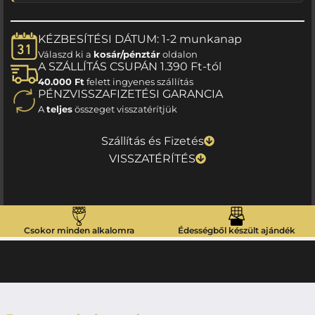
KÉZBESÍTÉSI DÁTUM: 1-2 munkanap
Válaszd ki a
kosár/pénztár
oldalon
A SZÁLLÍTÁS CSUPÁN 1.390 Ft-tól
40.000 Ft
felett ingyenes szállítás
PÉNZVISSZAFIZETÉSI GARANCIA
A
teljes
összeget visszatérítjük
Szállítás és Fizetés
VISSZATÉRÍTÉS
Csokor minden alkalomra
Édességből készült ajándék