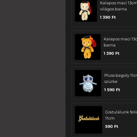
Kalapos maci 13cm
világos barna
1 390
Ft
Kalapos maci 13
barna
1 390
Ft
Plüss bagoly 11c
szürke
1 590
Ft
Gratulálunk felir
11cm
590
Ft