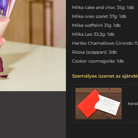
Milka cake and choc 35g: 1db
Milka oreo szelet 37g: 1db
Milka waffelini 31g: 1db
Milka Leo 33,3g: 1db
Haribo Chamallows Girondo 11
Rózsa (szappan): 3db
Csokor csomagolás: 1db
Személyes üzenet az ajándé
Kére