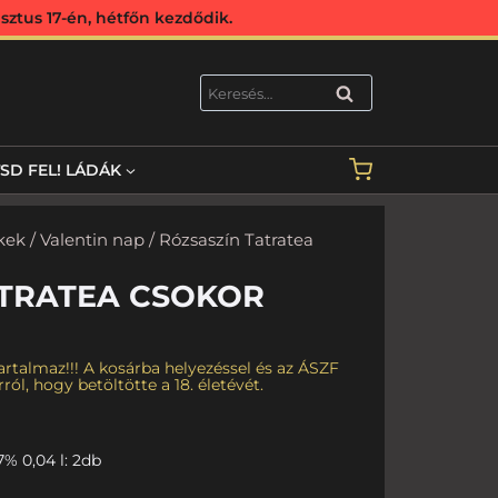
ztus 17-én, hétfőn kezdődik.
KERESÉS
TSD FEL! LÁDÁK
kek
/
Valentin nap
/ Rózsaszín Tatratea
ATRATEA CSOKOR
rtalmaz!!! A kosárba helyezéssel és az ÁSZF
ról, hogy betöltötte a 18. életévét.
7% 0,04 l: 2db