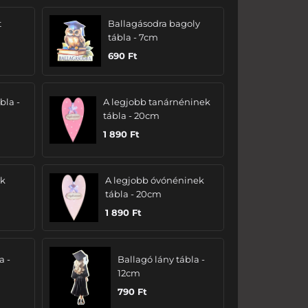
t
Ballagásodra bagoly
tábla - 7cm
690
Ft
bla -
A legjobb tanárnéninek
tábla - 20cm
1 890
Ft
ak
A legjobb óvónéninek
tábla - 20cm
1 890
Ft
a -
Ballagó lány tábla -
12cm
790
Ft