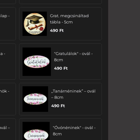
lap -
Grat. megcsináltad
tábla - 5cm
490
Ft
a -
"Gratulálok" - ovál -
8cm
490
Ft
nök -
„Tanárnéninek” – ovál
– 8cm
490
Ft
ovál –
"Óvónéninek" - ovál -
8cm