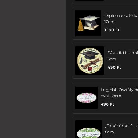
Diplomaosztó ka
12cm
1 190
Ft
"You did it" tábl
5cm
490
Ft
Legjobb Osztályfő
ovál - 8cm
490
Ft
„Tanár úrnak” – 
8cm