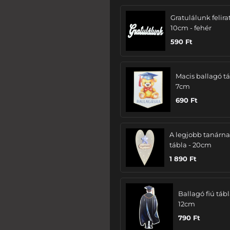
Gratulálunk felira
10cm - fehér
590
Ft
Macis ballagó tá
7cm
690
Ft
A legjobb tanárn
tábla - 20cm
1 890
Ft
Ballagó fiú tábl
12cm
790
Ft