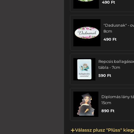
490
Ft
"Dadusnak" - ov
8cm
490
Ft
Repcsis ballagáso
tábla - 7cm
590
Ft
Diplomás lány tá
15cm
890
Ft
Válassz plusz "Plüss" kieg