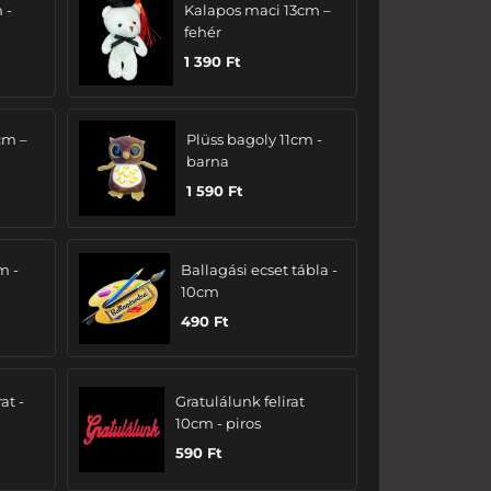
 -
Kalapos maci 13cm –
fehér
1 390
Ft
cm –
Plüss bagoly 11cm -
barna
1 590
Ft
m -
Ballagási ecset tábla -
10cm
490
Ft
at -
Gratulálunk felirat
10cm - piros
590
Ft