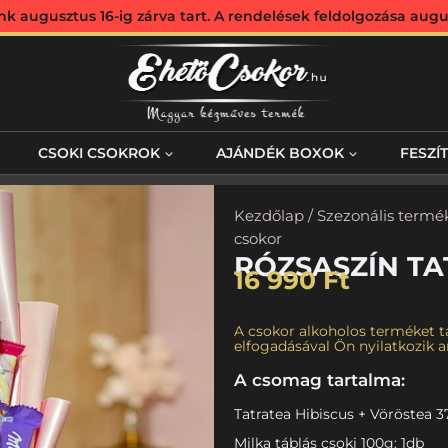
augusztus 16-ig zárva tart. A rendelések feldolgozása augus
CSOKI CSOKROK
AJÁNDÉK BOXOK
FESZÍ
Kezdőlap
/
Szezonális termé
csokor
RÓZSASZÍN T
16 990
Ft
A csokor alkoholos terméket ta
elfogadásával Ön nyilatkozik ar
A csomag tartalma:
Tatratea Hibiscus + Vöröstea 3
Milka táblás csoki 100g: 1db