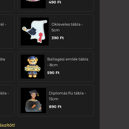
490
Ft
ál -
Okleveles tábla -
5cm
390
Ft
dra
Ballagási emlék tábla
- 8cm
590
Ft
bla -
Diplomás fiú tábla -
15cm
890
Ft
észítőt!