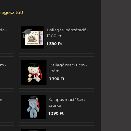
iegészítőt!
bla -
Ballagási pénzátadó -
12x10cm
1 390
Ft
cm -
Ballagó maci 11cm -
krém
1 790
Ft
m -
Kalapos maci 13cm -
szürke
1 390
Ft