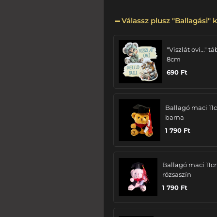
Válassz plusz "Ballagási" k
"Viszlát ovi..." tá
8cm
690
Ft
Ballagó maci 11
barna
1 790
Ft
Ballagó maci 11c
rózsaszín
1 790
Ft