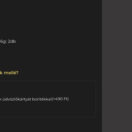
,6g: 2db
k mellé?
k üdvözlőkártyát borítékkal
(
+
490
Ft
)