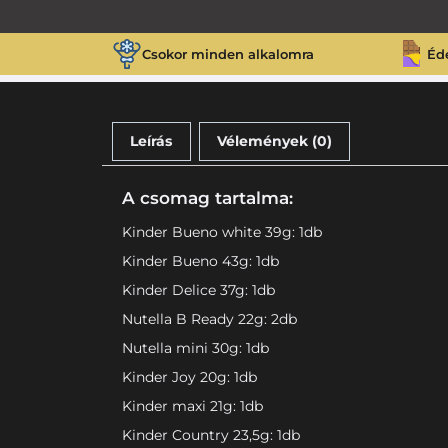
Csokor minden alkalomra
Éd
Leírás
Vélemények (0)
A csomag tartalma:
Kinder Bueno white 39g: 1db
Kinder Bueno 43g: 1db
Kinder Delice 37g: 1db
Nutella B Ready 22g: 2db
Nutella mini 30g: 1db
Kinder Joy 20g: 1db
Kinder maxi 21g: 1db
Kinder Country 23,5g: 1db