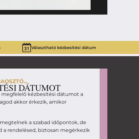
13 690
Ft
LIKŐR CSO
s
Választható kézbesítési dátum
AOSZTÓ...
TÉSI DÁTUMOT
d megfelelő kézbesítési dátumot a
magod akkor érkezik, amikor
 megtelnek a szabad időpontok, de
d a rendelésed, biztosan megérkezik