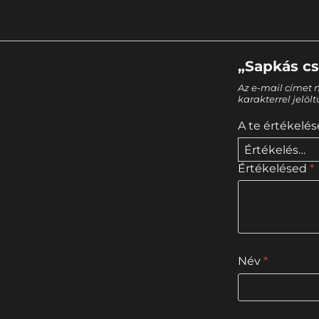
„Sapkás cs
Az e-mail címet 
karakterrel jelöl
A te értékelé
Értékelésed
*
Név
*