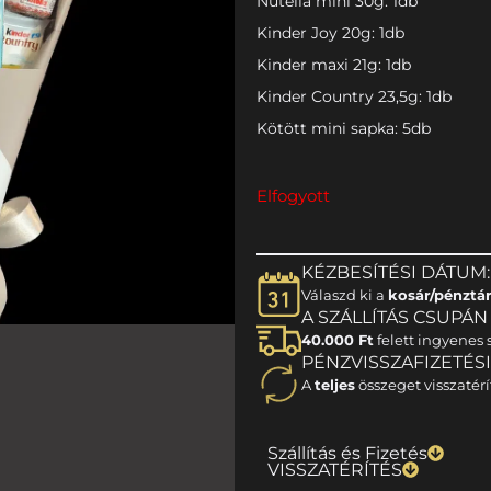
Nutella mini 30g: 1db
Kinder Joy 20g: 1db
Kinder maxi 21g: 1db
Kinder Country 23,5g: 1db
Kötött mini sapka: 5db
Elfogyott
KÉZBESÍTÉSI DÁTUM:
Válaszd ki a
kosár/pénztá
A SZÁLLÍTÁS CSUPÁN 1
40.000 Ft
felett ingyenes s
PÉNZVISSZAFIZETÉS
A
teljes
összeget visszatérí
Szállítás és Fizetés
VISSZATÉRÍTÉS