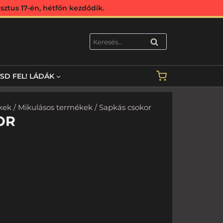
ztus 17-én, hétfőn kezdődik.
KERESÉS
TSD FEL! LÁDÁK
kek
/
Mikulásos termékek
/ Sapkás csokor
OR