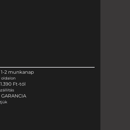
 1-2 munkanap
r
oldalon
.390 Ft-tól
zállítás
I GARANCIA
tjük