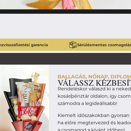
zvisszafizetési garancia
Sérülésmentes csomagolá
BALLAGÁS, NŐNAP, DIPLOM
VÁLASSZ KÉZBESÍ
Rendeléskor válaszd ki a neke
kosár/pénztár oldalon, így cso
számodra a legideálisabb!
Kiemelt időszakokban gyorsan
ha előre megtervezed és leado
a csomagod a kívánt időben!