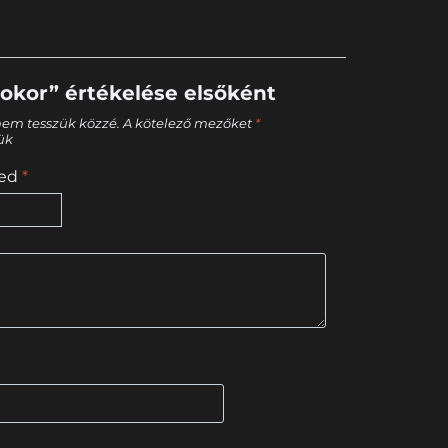
okor” értékelése elsőként
nem tesszük közzé.
A kötelező mezőket
*
tük
sed
*