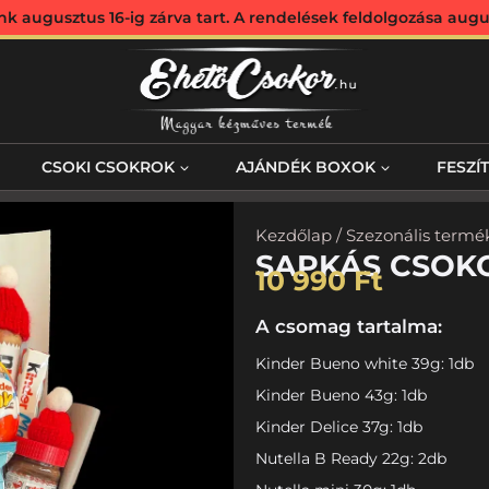
augusztus 16-ig zárva tart. A rendelések feldolgozása augus
CSOKI CSOKROK
AJÁNDÉK BOXOK
FESZÍ
Kezdőlap
/
Szezonális termé
SAPKÁS CSOK
10 990
Ft
A csomag tartalma:
Kinder Bueno white 39g: 1db
Kinder Bueno 43g: 1db
Kinder Delice 37g: 1db
Nutella B Ready 22g: 2db