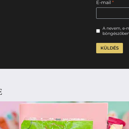
E-mail
*
A nevem, e-
böngészőben
E