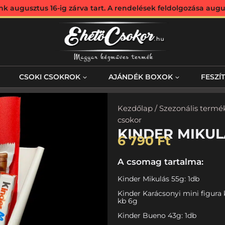
augusztus 16-ig zárva tart. A rendelések feldolgozása augus
CSOKI CSOKROK
AJÁNDÉK BOXOK
FESZÍ
Kezdőlap
/
Szezonális termé
csokor
KINDER MIKU
6 790
Ft
A csomag tartalma:
Kinder Mikulás 55g: 1db
Kinder Karácsonyi mini figura 
kb 6g
Kinder Bueno 43g: 1db