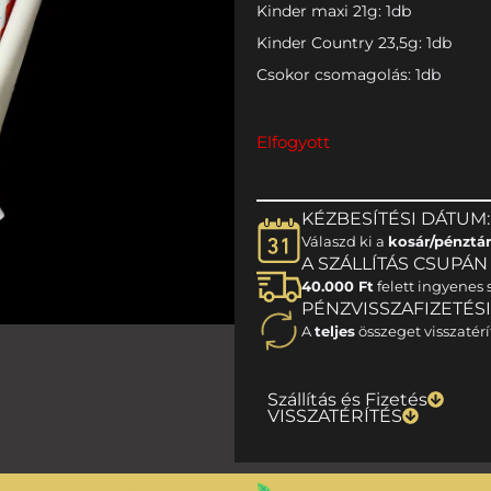
Kinder maxi 21g: 1db
Kinder Country 23,5g: 1db
Csokor csomagolás: 1db
Elfogyott
KÉZBESÍTÉSI DÁTUM:
Válaszd ki a
kosár/pénztá
A SZÁLLÍTÁS CSUPÁN 1
40.000 Ft
felett ingyenes s
PÉNZVISSZAFIZETÉS
A
teljes
összeget visszatérí
Szállítás és Fizetés
VISSZATÉRÍTÉS