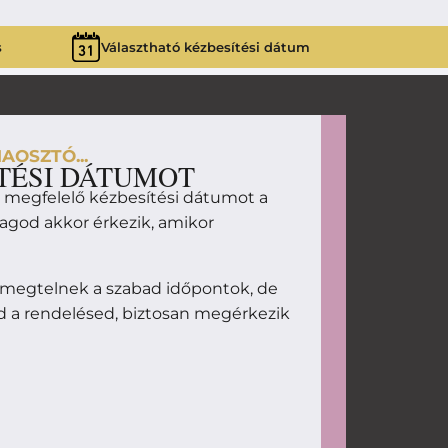
s
Választható kézbesítési dátum
AOSZTÓ...
TÉSI DÁTUMOT
d megfelelő kézbesítési dátumot a
magod akkor érkezik, amikor
 megtelnek a szabad időpontok, de
d a rendelésed, biztosan megérkezik