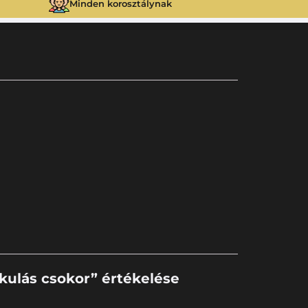
Minden korosztálynak
kulás csokor” értékelése