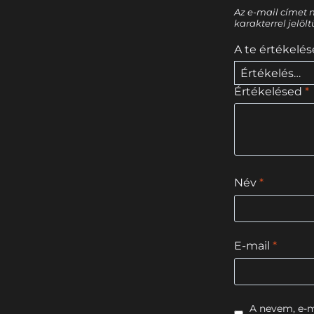
Az e-mail címet 
karakterrel jelöl
A te értékelé
Értékelésed
*
Név
*
E-mail
*
A nevem, e-