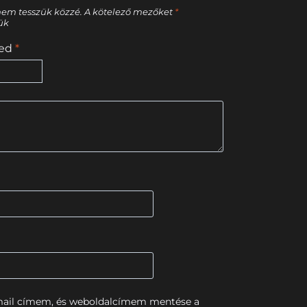
nem tesszük közzé.
A kötelező mezőket
*
tük
sed
*
mail címem, és weboldalcímem mentése a