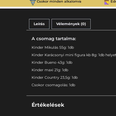
Csokor minden alkalomra
Éd
Leírás
Vélemények (0)
A csomag tartalma:
Kinder Mikulás 55g: 1db
Kinder Karácsonyi mini figura kb 8g: 1db helye
Kinder Bueno 43g: 1db
Kinder maxi 21g: 1db
Kinder Country 23,5g: 1db
Csokor csomagolás: 1db
Értékelések