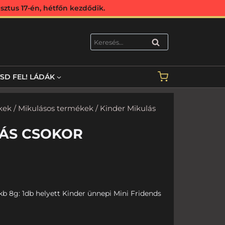
ztus 17-én, hétfőn kezdődik.
KERESÉS
TSD FEL! LÁDÁK
kek
/
Mikulásos termékek
/ Kinder Mikulás
LÁS CSOKOR
kb 8g: 1db helyett Kinder ünnepi Mini Fridends