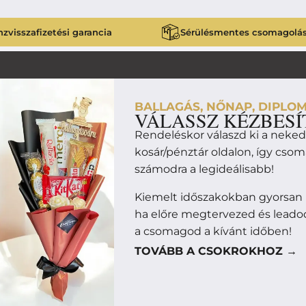
zvisszafizetési garancia
Sérülésmentes csomagolá
BALLAGÁS, NŐNAP, DIPLOM
VÁLASSZ KÉZBESÍ
Rendeléskor válaszd ki a neke
kosár/pénztár oldalon, így cso
számodra a legideálisabb!
Kiemelt időszakokban gyorsan
ha előre megtervezed és leado
a csomagod a kívánt időben!
TOVÁBB A CSOKROKHOZ →