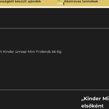
ességből készült ajándék
Kézműves termékek
tt Kinder ünnepi Mini Fridends kb 6g
„Kinder Mi
elsőként