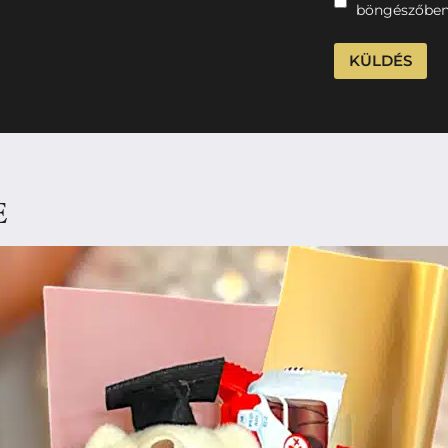
böngészőben
E