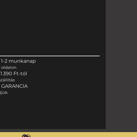
 1-2 munkanap
r
oldalon
.390 Ft-tól
zállítás
I GARANCIA
tjük