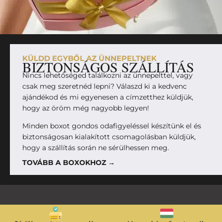
KÜLDD EGYBŐL AZ ÜNNEPELTNEK
BIZTONSÁGOS SZÁLLÍTÁS
Nincs lehetőséged találkozni az ünnepelttel, vagy
csak meg szeretnéd lepni? Válaszd ki a kedvenc
ajándékod és mi egyenesen a címzetthez küldjük,
hogy az öröm még nagyobb legyen!
Minden boxot gondos odafigyeléssel készítünk el és
biztonságosan kialakított csomagolásban küldjük,
hogy a szállítás során ne sérülhessen meg.
TOVÁBB A BOXOKHOZ →