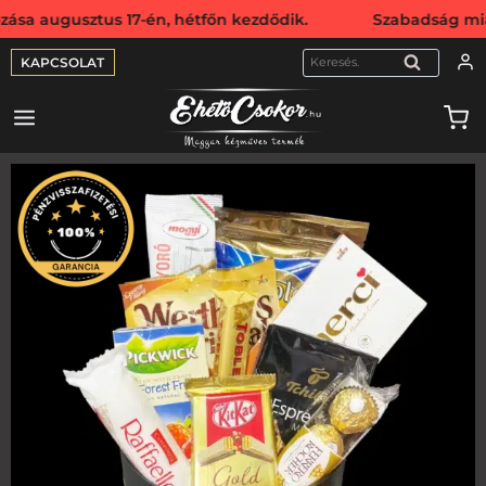
sztus 17-én, hétfőn kezdődik. Szabadság miatt webshopunk
KAPCSOLAT
KERESÉS