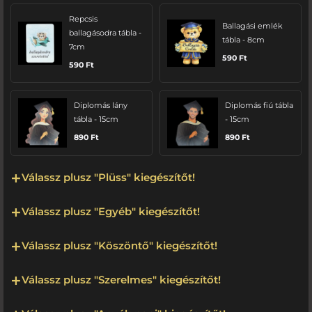
Repcsis
Ballagási emlék
ballagásodra tábla -
tábla - 8cm
7cm
590
Ft
590
Ft
Diplomás lány
Diplomás fiú tábla
tábla - 15cm
- 15cm
890
Ft
890
Ft
Válassz plusz "Plüss" kiegészítőt!
Válassz plusz "Egyéb" kiegészítőt!
Válassz plusz "Köszöntő" kiegészítőt!
Válassz plusz "Szerelmes" kiegészítőt!