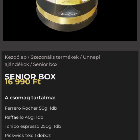
Kezdőlap
/
Szezonális termékek
/
Ünnepi
ajándékok
/ Senior box
SENIOR BOX
16 990
Ft
A csomag tartalma:
Ferrero Rocher 50g: 1db
Raffaello 40g: 1db
Tchibo espresso 250g: 1db
Pickwick tea: 1 doboz