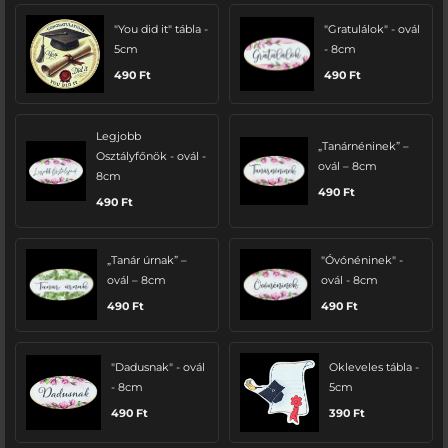
"You did it" tábla -
"Gratulálok" - ovál
5cm
- 8cm
490
Ft
490
Ft
Legjobb
„Tanárnéninek” –
Osztályfőnök - ovál -
ovál – 8cm
8cm
490
Ft
490
Ft
„Tanár úrnak” –
"Óvónéninek" -
ovál – 8cm
ovál - 8cm
490
Ft
490
Ft
"Dadusnak" - ovál
Okleveles tábla -
- 8cm
5cm
490
Ft
390
Ft