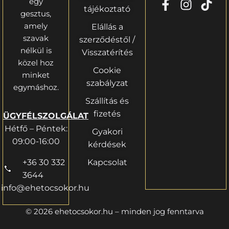
egy
tájékoztató
gesztus,
amely
Elállás a
szavak
szerződéstől /
nélkül is
Visszatérítés
közel hoz
Cookie
minket
szabályzat
egymáshoz.
Szállítás és
fizetés
ÜGYFÉLSZOLGÁLAT
Hétfő – Péntek:
Gyakori
09:00-16:00
kérdések
+36 30 332
Kapcsolat
3644
info@ehetocsokor.hu
© 2026 ehetocsokor.hu – minden jog fenntarva