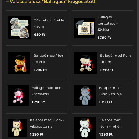
Válassz plusz "Ballagási" kiegészítőt!
Ballagási
"Viszlát ovi..." tábla
pénzátadó -
- 8cm
12x10cm
690
Ft
1 390
Ft
Ballagó maci 11cm
Ballagó maci 11cm
- barna
- krém
1 790
Ft
1 790
Ft
Ballagó maci 11cm
Kalapos maci
- rózsaszín
13cm - szürke
1 790
Ft
1 390
Ft
Kalapos maci 13cm -
Kalapos maci
világos barna
13cm – fehér
1 390
Ft
1 390
Ft