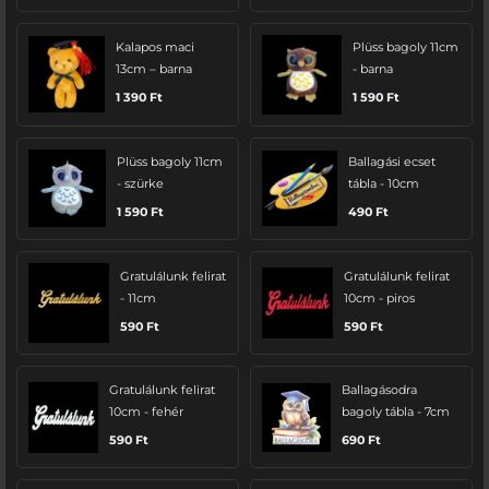
Kalapos maci
Plüss bagoly 11cm
13cm – barna
- barna
1 390
Ft
1 590
Ft
Plüss bagoly 11cm
Ballagási ecset
- szürke
tábla - 10cm
1 590
Ft
490
Ft
Gratulálunk felirat
Gratulálunk felirat
- 11cm
10cm - piros
590
Ft
590
Ft
Gratulálunk felirat
Ballagásodra
10cm - fehér
bagoly tábla - 7cm
590
Ft
690
Ft