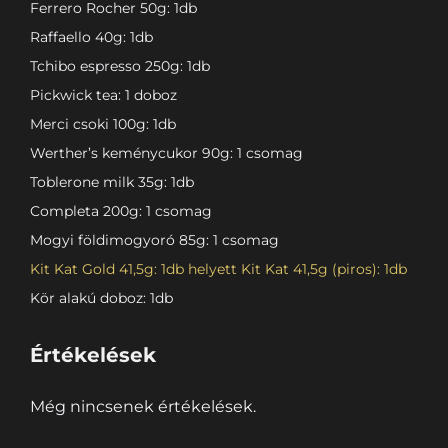
Ferrero Rocher 50g: 1db
Raffaello 40g: 1db
Tchibo espresso 250g: 1db
Pickwick tea: 1 doboz
Merci csoki 100g: 1db
Werther’s keménycukor 90g: 1 csomag
Toblerone milk 35g: 1db
Completa 200g: 1 csomag
Mogyi földimogyoró 85g: 1 csomag
Kit Kat Gold 41,5g: 1db helyett Kit Kat 41,5g (piros): 1db
Kör alakú doboz: 1db
Értékelések
Még nincsenek értékelések.