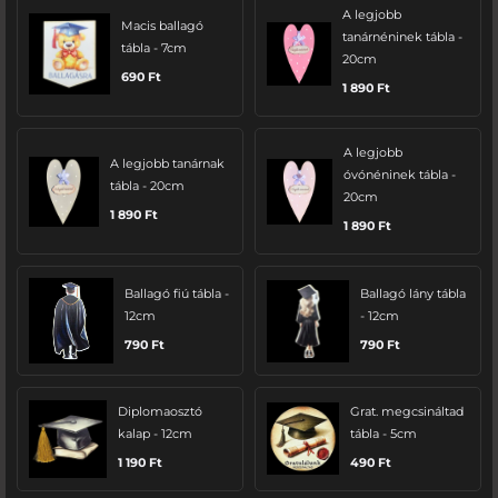
A legjobb
Macis ballagó
tanárnéninek tábla -
tábla - 7cm
20cm
690
Ft
1 890
Ft
A legjobb
A legjobb tanárnak
óvónéninek tábla -
tábla - 20cm
20cm
1 890
Ft
1 890
Ft
Ballagó fiú tábla -
Ballagó lány tábla
12cm
- 12cm
790
Ft
790
Ft
Diplomaosztó
Grat. megcsináltad
kalap - 12cm
tábla - 5cm
1 190
Ft
490
Ft