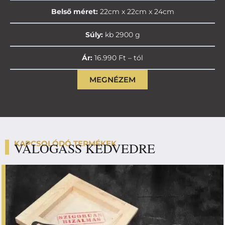
Belső méret:
22cm x 22cm x 24cm
Súly:
kb 2900 g
Ár:
16.990 Ft – tól
MEGNÉZEM
KAPCSOLÓDÓ TERMÉKEK
VÁLOGASS KEDVEDRE