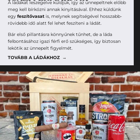
A ládákat leszegelve küldjük, így az ünnepeltnek előbb
meg kell bírkózni annak kinyitásával. Ehhez küldünk
egy
feszítővasat
is, melynek segítségével hosszabb-
rövidebb idő alatt fel lehet feszíteni a ládát.
Bár első pillantásra könnyűnek tűnhet, de a láda
felbontásához igazi férfi erő szükséges, így biztosan
lekötik az ünnepelt figyelmét.
TOVÁBB A LÁDÁKHOZ →