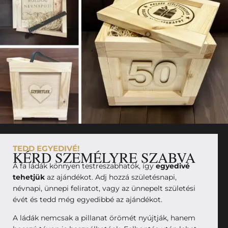
TEDD EGYEDIVÉ!
KÉRD SZEMÉLYRE SZABVA
A fa ládák könnyen testreszabhatók, így
egyedivé
tehetjük
az ajándékot. Adj hozzá születésnapi,
névnapi, ünnepi feliratot, vagy az ünnepelt születési
évét és tedd még egyedibbé az ajándékot.
A ládák nemcsak a pillanat örömét nyújtják, hanem