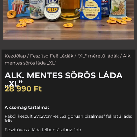
Kezdőlap
/
Feszítsd Fel! Ládák
/
"XL" méretű ládák
/ Alk.
mentes sörös láda „XL”
ALK. MENTES SÖRÖS LÁDA
„XL”
28 990
Ft
A csomag tartalma:
Fából készült 27x27cm-es „Szigorúan bizalmas” feliratú láda:
1db
Feszítővas a láda felbontásához: 1db