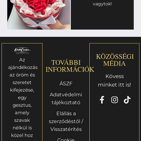
vagytok!
KÖZÖSSÉGI
Az
TOVÁBBI
MÉDIA
ajándékozás
INFORMÁCIÓK
az öröm és
Kövess
szeretet
ÁSZF
minket itt is!
kifejezése,
Adatvédelmi
egy
tájékoztató
gesztus,
amely
Elállás a
szavak
szerződéstől /
nélkül is
Visszatérítés
közel hoz
Cookie