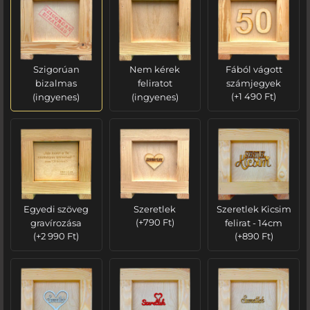
Szigorúan
Nem kérek
Fából vágott
bizalmas
feliratot
számjegyek
(ingyenes)
(ingyenes)
(
+
1 490
Ft
)
Egyedi szöveg
Szeretlek
Szeretlek Kicsim
gravírozása
(
+
790
Ft
)
felirat - 14cm
(
+
2 990
Ft
)
(
+
890
Ft
)