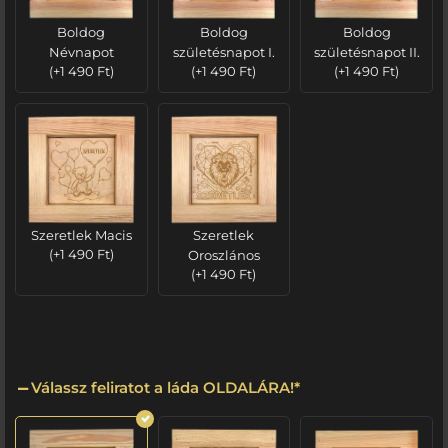
Boldog
Boldog
Boldog
Névnapot
születésnapot I.
születésnapot II.
(
+
1 490
Ft
)
(
+
1 490
Ft
)
(
+
1 490
Ft
)
Szeretlek Macis
Szeretlek
(
+
1 490
Ft
)
Oroszlános
(
+
1 490
Ft
)
Válassz feliratot a láda OLDALÁRA!
*