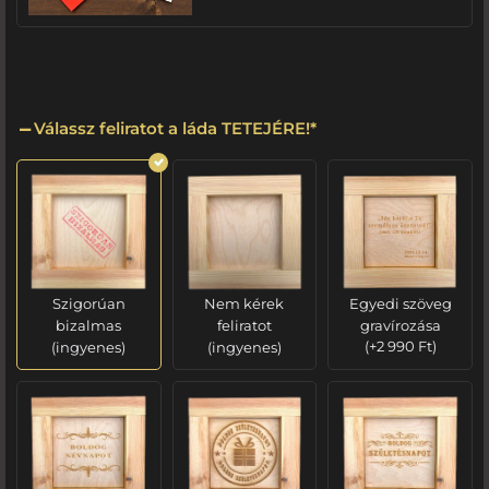
Válassz feliratot a láda TETEJÉRE!
*
Szigorúan
Nem kérek
Egyedi szöveg
bizalmas
feliratot
gravírozása
(ingyenes)
(ingyenes)
(
+
2 990
Ft
)