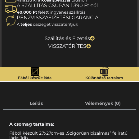
Válaszd ki a
kosár/pénztár
oldalon
A SZÁLLÍTÁS CSUPÁN 1.390 Ft-tól
40.000 Ft
felett ingyenes szállítás
PÉNZVISSZAFIZETÉSI GARANCIA
A
teljes
összeget visszatérítjük
Szállítás és Fizetés
VISSZATÉRÍTÉS
Fából készült láda
Különböző tartalom
Leírás
Vélemények (0)
A csomag tartalma:
Fából készült 27x27cm-es „Szigorúan bizalmas” feliratú
láda: 1db