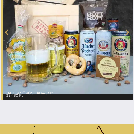
BAJOR SÖRÖS LÁDA „XL”
29 490
Ft