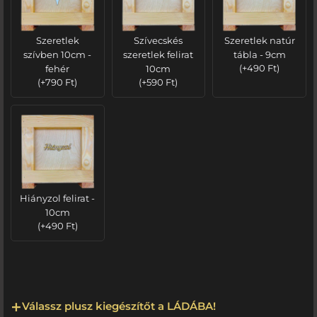
Szeretlek
Szívecskés
Szeretlek natúr
szívben 10cm -
szeretlek felirat
tábla - 9cm
fehér
10cm
(
+
490
Ft
)
(
+
790
Ft
)
(
+
590
Ft
)
Hiányzol felirat -
10cm
(
+
490
Ft
)
Válassz plusz kiegészítőt a LÁDÁBA!