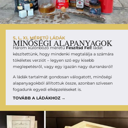
S, L, XL MÉRETŰ LÁDÁK
MINŐSÉGI ALAPANYAGOK
Három különböző méretű
Feszítsd Fel!
ládát
készítettünk, hogy mindenki megtalálja a számára
tökéletes verziót – legyen szó egy kisebb
meglepetésről, vagy egy igazán nagy durranásról!
A ládák tartalmát gondosan válogatott, minőségi
alapanyagokból állítottuk össze, azonban szívesen
fogadunk egyedi elképzeléseket is.
TOVÁBB A LÁDÁKHOZ →