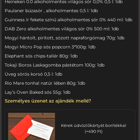
Heineken 0.0 alkoholmentes világos sör 0,0% 0,5 l: 1db
Paulaner búzasör , alkoholmentes 0,5 l: 1db
Guinness ír fekete színű alkoholmentes sör 0% 440 ml: 1db
DAB Zero alkoholmentes világos sör 0% 500 ml: 1db
Mogyi hántolt, pirított, sózott napraforgómag 70g: 1db
Mogyi Micro Pop sós popcorn 3*100g: 1db
Elephant sós chips-tallér 80g: 1db
Tokaji Boros Laskagomba pástétom 100g: 1db
Üveg sörös korsó 0,5 l: 1db
Rio Mare tonhal natúr lében 80g: 1db
Lay’s Oven Baked sós 55g: 1db
Személyes üzenet az ajándék mellé?
Kérek üdvözlőkártyát borítékkal
(
+
490
Ft
)