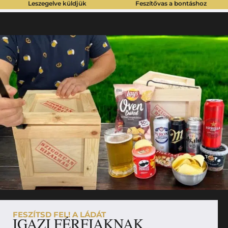
Leszegelve küldjük
Feszítővas a bontáshoz
FESZÍTSD FEL! A LÁDÁT
IGAZI FÉRFIAKNAK