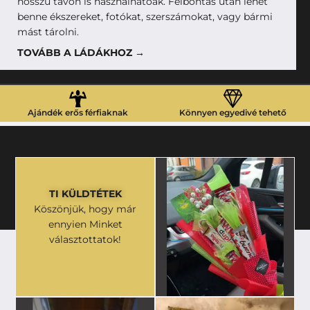
hosszú távon is használhatóak. Felbontás után lehet
benne ékszereket, fotókat, szerszámokat, vagy bármi
mást tárolni.
TOVÁBB A LÁDÁKHOZ →
Ajándék erős férfiaknak
Könnyen egyedivé tehető
TI KÜLDTÉTEK
Köszönjük, hogy már
ennyien Minket
választottatok!