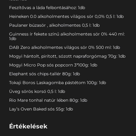
Feszítővas a láda felbontásához: 1db
Heineken 0.0 alkoholmentes világos sör 0,0% 0,5 l: 1db
Paulaner búzasör , alkoholmentes 0,5 l: 1db
Guinness ír fekete színű alkoholmentes sör 0% 440 ml:
1db
DAB Zero alkoholmentes világos sör 0% 500 ml: 1db
Mogyi hántolt, pirított, sózott napraforgómag 70g: 1db
Mogyi Micro Pop sós popcorn 3*100g: 1db
Elephant sós chips-tallér 80g: 1db
Tokaji Boros Laskagomba pástétom 100g: 1db
Üveg sörös korsó 0,5 l: 1db
Rio Mare tonhal natúr lében 80g: 1db
Lay’s Oven Baked sós 55g: 1db
Értékelések