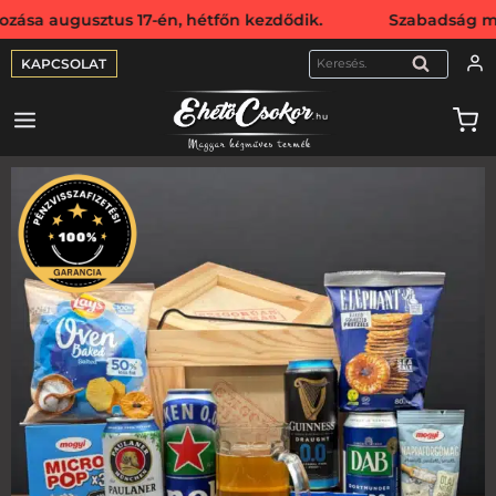
ztus 17-én, hétfőn kezdődik. Szabadság miatt webshopunk 
KAPCSOLAT
KERESÉS