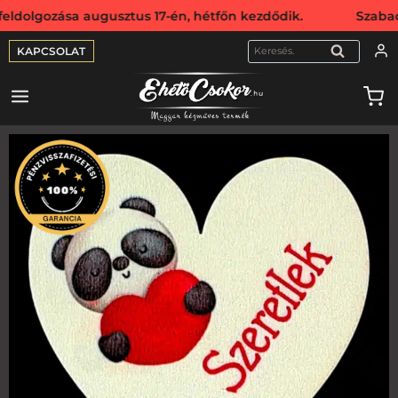
gozása augusztus 17-én, hétfőn kezdődik. Szabadság miatt 
KAPCSOLAT
KERESÉS