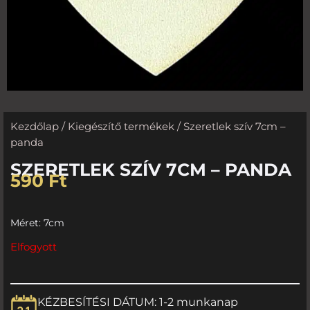
Kezdőlap
/
Kiegészítő termékek
/ Szeretlek szív 7cm –
panda
SZERETLEK SZÍV 7CM – PANDA
590
Ft
Méret: 7cm
Elfogyott
KÉZBESÍTÉSI DÁTUM: 1-2 munkanap