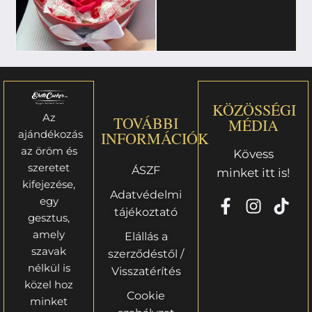
KÖZÖSSÉGI
Az
TOVÁBBI
MÉDIA
ajándékozás
INFORMÁCIÓK
az öröm és
Kövess
szeretet
ÁSZF
minket itt is!
kifejezése,
Adatvédelmi
egy
tájékoztató
gesztus,
amely
Elállás a
szavak
szerződéstől /
nélkül is
Visszatérítés
közel hoz
Cookie
minket