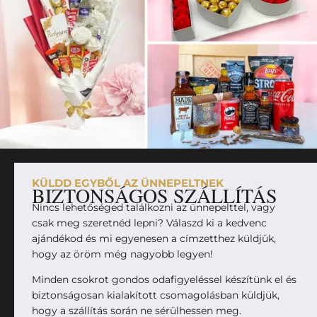
KÜLDD EGYBŐL AZ ÜNNEPELTNEK
BIZTONSÁGOS SZÁLLÍTÁS
Nincs lehetőséged találkozni az ünnepelttel, vagy
csak meg szeretnéd lepni? Válaszd ki a kedvenc
ajándékod és mi egyenesen a címzetthez küldjük,
hogy az öröm még nagyobb legyen!
Minden csokrot gondos odafigyeléssel készítünk el és
biztonságosan kialakított csomagolásban küldjük,
hogy a szállítás során ne sérülhessen meg.