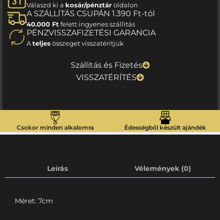
Válaszd ki a
kosár/pénztár
oldalon
A SZÁLLÍTÁS CSUPÁN 1.390 Ft-tól
40.000 Ft
felett ingyenes szállítás
PÉNZVISSZAFIZETÉSI GARANCIA
A
teljes
összeget visszatérítjük
Szállítás és Fizetés
VISSZATÉRÍTÉS
Csokor minden alkalomra
Édességből készült ajándék
Leírás
Vélemények (0)
Méret: 7cm