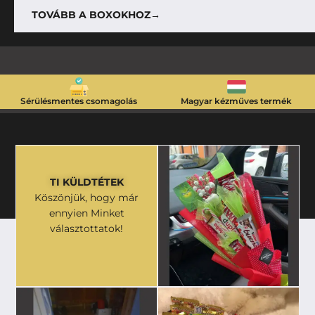
TOVÁBB A BOXOKHOZ→
Sérülésmentes csomagolás
Magyar kézműves termék
TI KÜLDTÉTEK
Köszönjük, hogy már
ennyien Minket
választottatok!