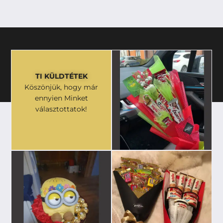
TI KÜLDTÉTEK
Köszönjük, hogy már
ennyien Minket
választottatok!