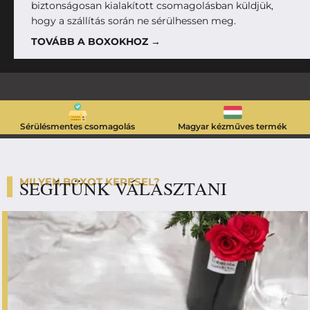
biztonságosan kialakított csomagolásban küldjük,
hogy a szállítás során ne sérülhessen meg.
TOVÁBB A BOXOKHOZ →
Sérülésmentes csomagolás
Magyar kézműves termék
MILYEN BOXOT KERESEL?
SEGÍTÜNK VÁLASZTANI