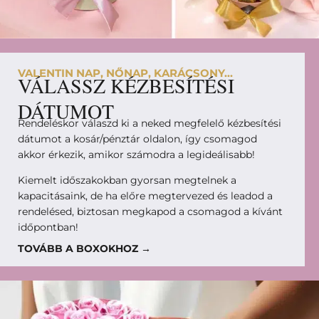
VALENTIN NAP, NŐNAP, KARÁCSONY...
VÁLASSZ KÉZBESÍTÉSI
DÁTUMOT
Rendeléskor válaszd ki a neked megfelelő kézbesítési
dátumot a kosár/pénztár oldalon, így csomagod
akkor érkezik, amikor számodra a legideálisabb!
Kiemelt időszakokban gyorsan megtelnek a
kapacitásaink, de ha előre megtervezed és leadod a
rendelésed, biztosan megkapod a csomagod a kívánt
időpontban!
TOVÁBB A BOXOKHOZ →