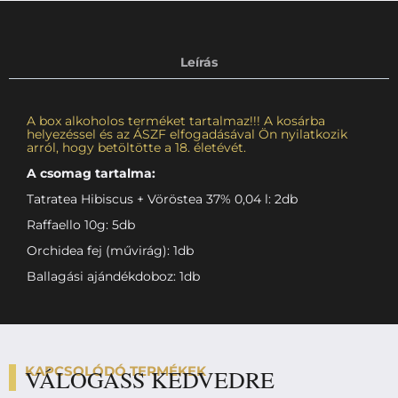
Leírás
A box alkoholos terméket tartalmaz!!! A kosárba
helyezéssel és az ÁSZF elfogadásával Ön nyilatkozik
arról, hogy betöltötte a 18. életévét.
A csomag tartalma:
Tatratea Hibiscus + Vöröstea 37% 0,04 l: 2db
Raffaello 10g: 5db
Orchidea fej (művirág): 1db
Ballagási ajándékdoboz: 1db
KAPCSOLÓDÓ TERMÉKEK
VÁLOGASS KEDVEDRE