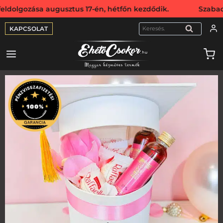
zása augusztus 17-én, hétfőn kezdődik. Szabadság miatt w
KAPCSOLAT
KERESÉS