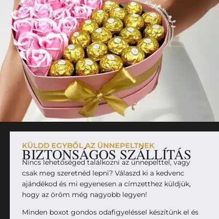
KÜLDD EGYBŐL AZ ÜNNEPELTNEK
BIZTONSÁGOS SZÁLLÍTÁS
Nincs lehetőséged találkozni az ünnepelttel, vagy
csak meg szeretnéd lepni? Válaszd ki a kedvenc
ajándékod és mi egyenesen a címzetthez küldjük,
hogy az öröm még nagyobb legyen!
Minden boxot gondos odafigyeléssel készítünk el és