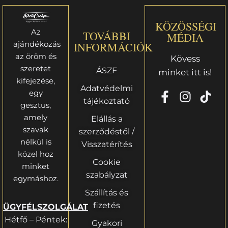
KÖZÖSSÉGI
Az
TOVÁBBI
MÉDIA
ajándékozás
INFORMÁCIÓK
az öröm és
Kövess
szeretet
ÁSZF
minket itt is!
kifejezése,
Adatvédelmi
egy
tájékoztató
gesztus,
amely
Elállás a
szavak
szerződéstől /
nélkül is
Visszatérítés
közel hoz
Cookie
minket
szabályzat
egymáshoz.
Szállítás és
fizetés
ÜGYFÉLSZOLGÁLAT
Hétfő – Péntek:
Gyakori