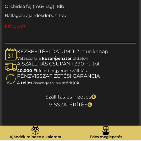
Orchidea fej (művirág): 1db
Ballagási ajándékdoboz: 1db
Elfogyott
KÉZBESÍTÉSI DÁTUM: 1-2 munkanap
Válaszd ki a
kosár/pénztár
oldalon
A SZÁLLÍTÁS CSUPÁN 1.390 Ft-tól
40.000 Ft
felett ingyenes szállítás
PÉNZVISSZAFIZETÉSI GARANCIA
A
teljes
összeget visszatérítjük
Szállítás és Fizetés
VISSZATÉRÍTÉS
Ajándék minden alkalomra
Édes meglepetés