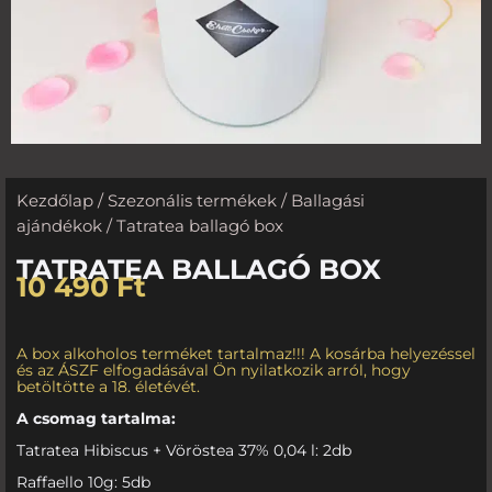
Kezdőlap
/
Szezonális termékek
/
Ballagási
ajándékok
/ Tatratea ballagó box
TATRATEA BALLAGÓ BOX
10 490
Ft
A box alkoholos terméket tartalmaz!!! A kosárba helyezéssel
és az ÁSZF elfogadásával Ön nyilatkozik arról, hogy
betöltötte a 18. életévét.
A csomag tartalma:
Tatratea Hibiscus + Vöröstea 37% 0,04 l: 2db
Raffaello 10g: 5db