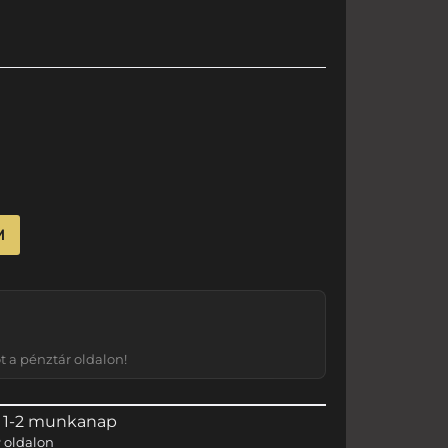
M
 a pénztár oldalon!
 1-2 munkanap
r
oldalon