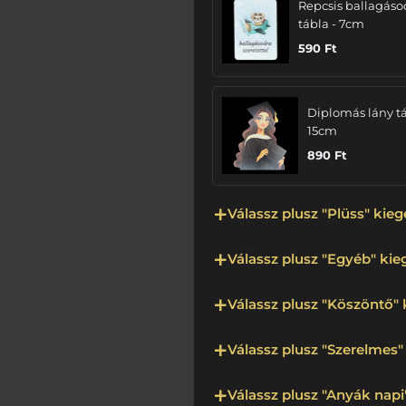
Repcsis ballagáso
tábla - 7cm
590
Ft
Diplomás lány tá
15cm
890
Ft
Válassz plusz "Plüss" kieg
Válassz plusz "Egyéb" kieg
Válassz plusz "Köszöntő" 
Válassz plusz "Szerelmes" 
Válassz plusz "Anyák napi"