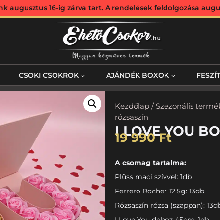
augusztus 16-ig zárva tart. A rendelések feldolgozása augus
CSOKI CSOKROK
AJÁNDÉK BOXOK
FESZÍ
Kezdőlap
/
Szezonális termé
rózsaszín
I LOVE YOU BO
19 990
Ft
A csomag tartalma:
Plüss maci szívvel: 1db
Ferrero Rocher 12,5g: 13db
Rózsaszín rózsa (szappan): 13d
I Love You doboz 45cm: 1db