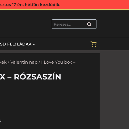
ztus 17-én, hétfőn kezdődik.
KERESÉS
TSD FEL! LÁDÁK
kek
/
Valentin nap
/ I Love You box –
X – RÓZSASZÍN
b