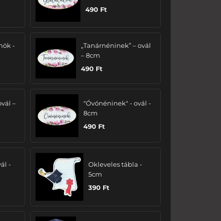
490
Ft
nök -
„Tanárnéninek” – ovál
– 8cm
490
Ft
ovál –
"Óvónéninek" - ovál -
8cm
490
Ft
ál -
Okleveles tábla -
5cm
390
Ft