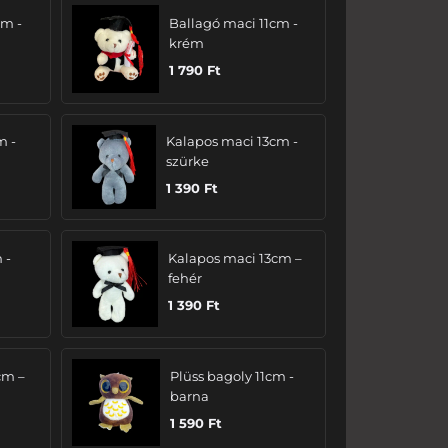
cm -
Ballagó maci 11cm -
krém
1 790
Ft
m -
Kalapos maci 13cm -
szürke
1 390
Ft
 -
Kalapos maci 13cm –
fehér
1 390
Ft
cm –
Plüss bagoly 11cm -
barna
1 590
Ft