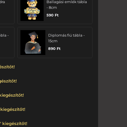
dra
Ballagási emlék tábla
- 8cm
590
Ft
bla -
Diplomás fiú tábla -
15cm
890
Ft
észítőt!
észítőt!
kiegészítőt!
kiegészítőt!
 kiegészítőt!