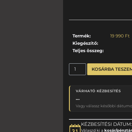
Termék:
19 990
Ft
Kiegészítő:
Teljes összeg:
KOSÁRBA TESZE
VÁRHATÓ KÉZBESÍTÉS
…
Vagy válassz későbbi dátumot
KÉZBESÍTÉSI DÁTUM:
Válaszd ki a
kosár/pénztá