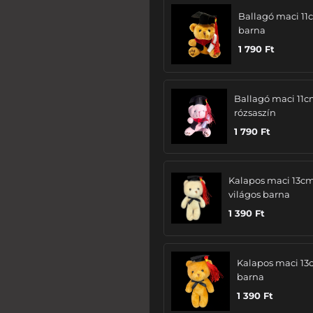
Ballagó maci 11
barna
1 790
Ft
Ballagó maci 11c
rózsaszín
1 790
Ft
Kalapos maci 13cm
világos barna
1 390
Ft
Kalapos maci 13
barna
1 390
Ft