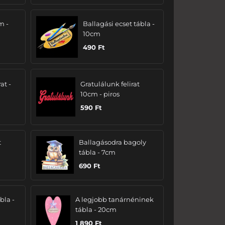
m -
Ballagási ecset tábla -
10cm
490
Ft
at -
Gratulálunk felirat
10cm - piros
590
Ft
t
Ballagásodra bagoly
tábla - 7cm
690
Ft
bla -
A legjobb tanárnéninek
tábla - 20cm
1 890
Ft