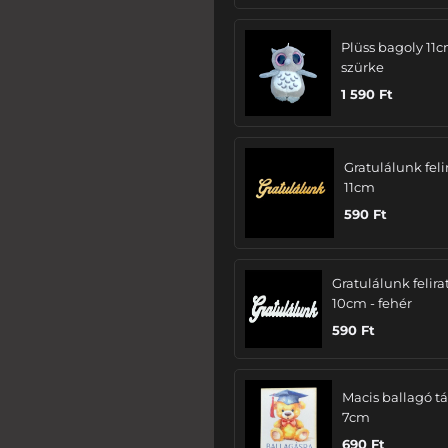
Plüss bagoly 11c
szürke
1 590
Ft
Gratulálunk felir
11cm
590
Ft
Gratulálunk felira
10cm - fehér
590
Ft
Macis ballagó tá
7cm
690
Ft