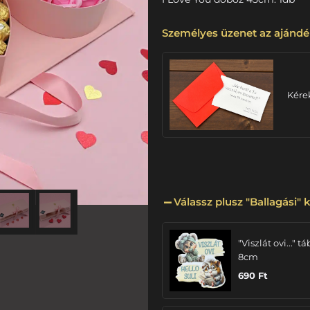
Személyes üzenet az ajándé
Kére
Válassz plusz "Ballagási" k
"Viszlát ovi..." tá
8cm
690
Ft