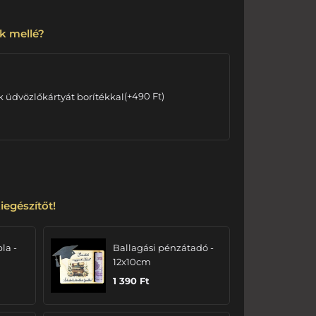
k mellé?
k üdvözlőkártyát borítékkal
(
+
490
Ft
)
iegészítőt!
bla -
Ballagási pénzátadó -
12x10cm
1 390
Ft