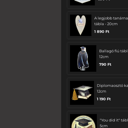
A legjobb tanárn
tábla - 20cm
1 890
Ft
Ballagó fiú tábl
12cm
790
Ft
Diplomaosztó ka
12cm
1 190
Ft
"You did it" tábl
5cm