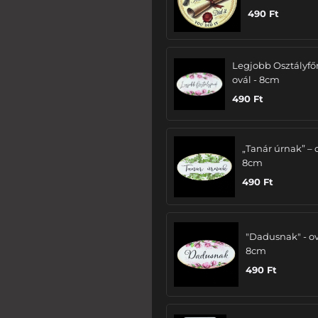
490
Ft
Legjobb Osztályfő
ovál - 8cm
490
Ft
„Tanár úrnak” – 
8cm
490
Ft
"Dadusnak" - ov
8cm
490
Ft