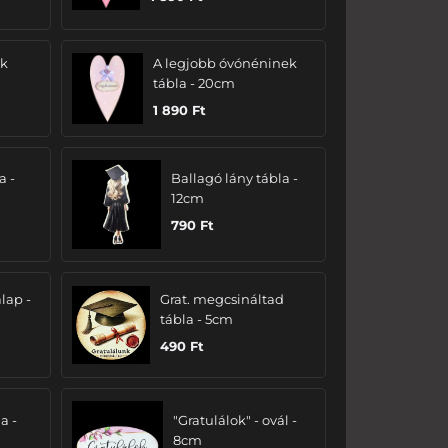
ak
A legjobb óvónéninek
tábla - 20cm
1 890
Ft
a -
Ballagó lány tábla -
12cm
790
Ft
lap -
Grat. megcsináltad
tábla - 5cm
490
Ft
a -
"Gratulálok" - ovál -
8cm