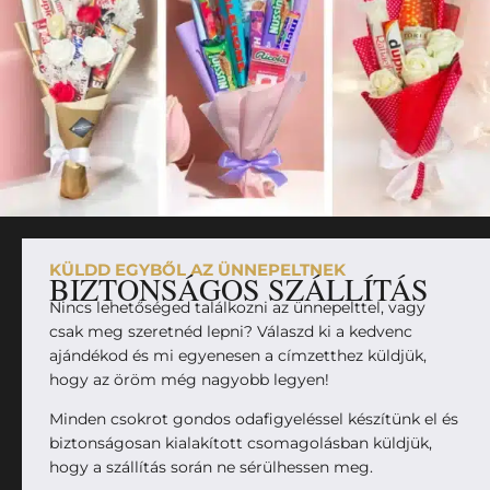
KÜLDD EGYBŐL AZ ÜNNEPELTNEK
BIZTONSÁGOS SZÁLLÍTÁS
Nincs lehetőséged találkozni az ünnepelttel, vagy
csak meg szeretnéd lepni? Válaszd ki a kedvenc
ajándékod és mi egyenesen a címzetthez küldjük,
hogy az öröm még nagyobb legyen!
Minden csokrot gondos odafigyeléssel készítünk el és
biztonságosan kialakított csomagolásban küldjük,
hogy a szállítás során ne sérülhessen meg.