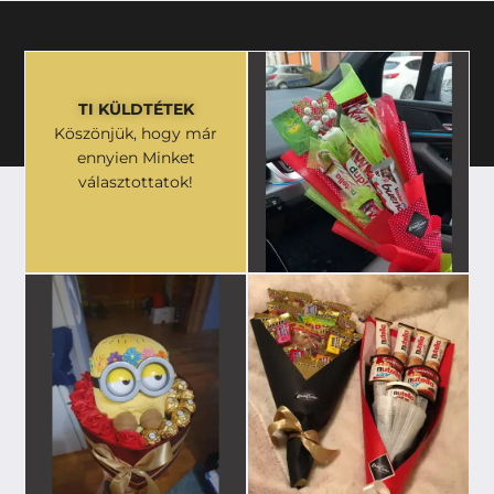
TI KÜLDTÉTEK
Köszönjük, hogy már
ennyien Minket
választottatok!