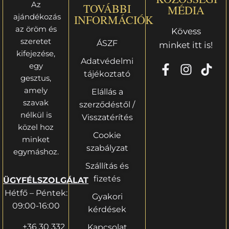
Az
TOVÁBBI
MÉDIA
ajándékozás
INFORMÁCIÓK
az öröm és
Kövess
szeretet
ÁSZF
minket itt is!
kifejezése,
Adatvédelmi
egy
tájékoztató
gesztus,
amely
Elállás a
szavak
szerződéstől /
nélkül is
Visszatérítés
közel hoz
Cookie
minket
szabályzat
egymáshoz.
Szállítás és
fizetés
ÜGYFÉLSZOLGÁLAT
Hétfő – Péntek:
Gyakori
09:00-16:00
kérdések
+36 30 332
Kapcsolat