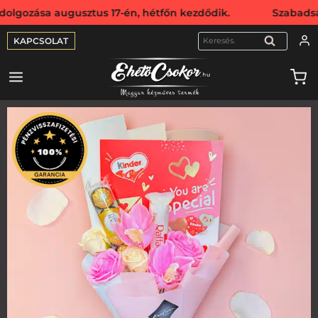
sa augusztus 17-én, hétfőn kezdődik. Szabadság miatt webs
KAPCSOLAT
KERESÉS