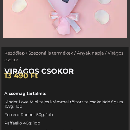
Kezdőlap
/
Szezonális termékek
/
Anyák napja
/ Virágos
csokor
VIRÁGOS CSOKOR
13 490
Ft
A csomag tartalma:
Kinder Love Mini tejes krémmel töltött tejcsokoládé figura
107g: 1db
Ferrero Rocher 50g: 1db
Raffaello 40g: 1db