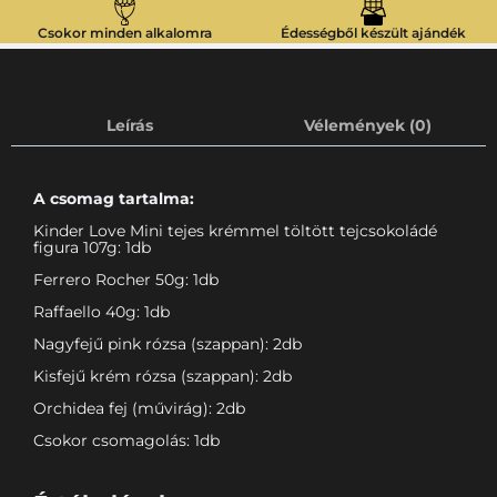
Csokor minden alkalomra
Édességből készült ajándék
Leírás
Vélemények (0)
A csomag tartalma:
Kinder Love Mini tejes krémmel töltött tejcsokoládé
figura 107g: 1db
Ferrero Rocher 50g: 1db
Raffaello 40g: 1db
Nagyfejű pink rózsa (szappan): 2db
Kisfejű krém rózsa (szappan): 2db
Orchidea fej (művirág): 2db
Csokor csomagolás: 1db