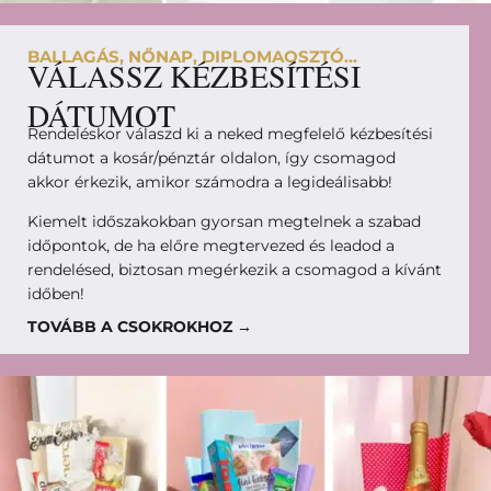
BALLAGÁS, NŐNAP, DIPLOMAOSZTÓ...
VÁLASSZ KÉZBESÍTÉSI
DÁTUMOT
Rendeléskor válaszd ki a neked megfelelő kézbesítési
dátumot a kosár/pénztár oldalon, így csomagod
akkor érkezik, amikor számodra a legideálisabb!
Kiemelt időszakokban gyorsan megtelnek a szabad
időpontok, de ha előre megtervezed és leadod a
rendelésed, biztosan megérkezik a csomagod a kívánt
időben!
TOVÁBB A CSOKROKHOZ →