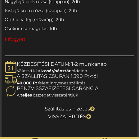
Nagyfejű pink rózsa (szappan): 2db
Kisfejű krém rózsa (szappan): 2db
Orchidea fej (művirág): 2db
Csokor csomagolás: 1db
Elfogyott
KÉZBESÍTÉSI DÁTUM: 1-2 munkanap
Válaszd ki a
kosár/pénztár
oldalon
A SZÁLLÍTÁS CSUPÁN 1.390 Ft-tól
40.000 Ft
felett ingyenes szállítás
PÉNZVISSZAFIZETÉSI GARANCIA
A
teljes
összeget visszatérítjük
Szállítás és Fizetés
VISSZATÉRÍTÉS