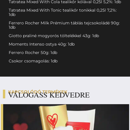
Tatratea Mixed With Cola tealikőr kólával 0,25l 5,2%: 1db
Tatratea Mixed With Tonic tealikőr tonikkal 0,25l 7,2%:
1db
Ferrero Rocher Milk Prémium táblás tejcsokoládé 90g:
1db
Giotto praliné mogyorós töltelékkel 43g: 1db
Moments Intenso ostya 40g: 1db
Ferrero Rocher 50g: 1db
Csokor csomagolás: 1db
KAPCSOLÓDÓ TERMÉKEK
VÁLOGASS KEDVEDRE