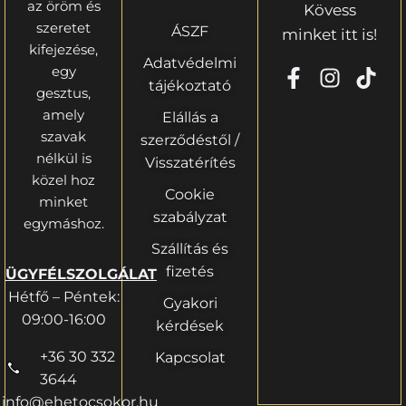
az öröm és
Kövess
szeretet
ÁSZF
minket itt is!
kifejezése,
Adatvédelmi
egy
tájékoztató
gesztus,
amely
Elállás a
szavak
szerződéstől /
nélkül is
Visszatérítés
közel hoz
Cookie
minket
szabályzat
egymáshoz.
Szállítás és
fizetés
ÜGYFÉLSZOLGÁLAT
Hétfő – Péntek:
Gyakori
09:00-16:00
kérdések
+36 30 332
Kapcsolat
3644
info@ehetocsokor.hu