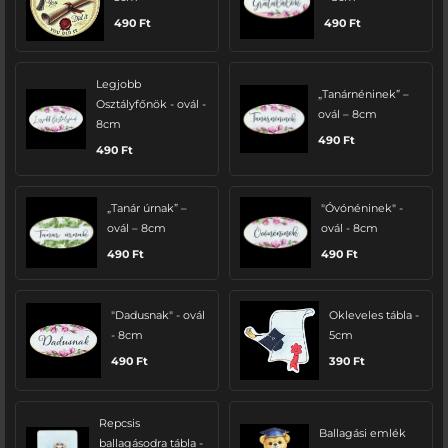
490
Ft
490
Ft
Legjobb
„Tanárnéninek” –
Osztályfőnök - ovál -
ovál – 8cm
8cm
490
Ft
490
Ft
„Tanár úrnak” –
"Óvónéninek" -
ovál – 8cm
ovál - 8cm
490
Ft
490
Ft
"Dadusnak" - ovál
Okleveles tábla -
- 8cm
5cm
490
Ft
390
Ft
Repcsis
Ballagási emlék
ballagásodra tábla -