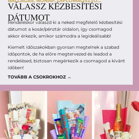
BALLAGÁS, NŐNAP, DIPLOMAOSZTÓ...
VÁLASSZ KÉZBESÍTÉSI
DÁTUMOT
Rendeléskor válaszd ki a neked megfelelő kézbesítési
dátumot a kosár/pénztár oldalon, így csomagod
akkor érkezik, amikor számodra a legideálisabb!
Kiemelt időszakokban gyorsan megtelnek a szabad
időpontok, de ha előre megtervezed és leadod a
rendelésed, biztosan megérkezik a csomagod a kívánt
időben!
TOVÁBB A CSOKROKHOZ →