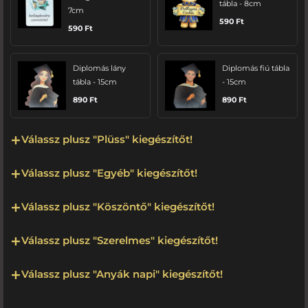
tábla - 8cm
7cm
590
Ft
590
Ft
Diplomás lány
Diplomás fiú tábla
tábla - 15cm
- 15cm
890
Ft
890
Ft
Válassz plusz "Plüss" kiegészítőt!
Válassz plusz "Egyéb" kiegészítőt!
Válassz plusz "Köszöntő" kiegészítőt!
Válassz plusz "Szerelmes" kiegészítőt!
Válassz plusz "Anyák napi" kiegészítőt!