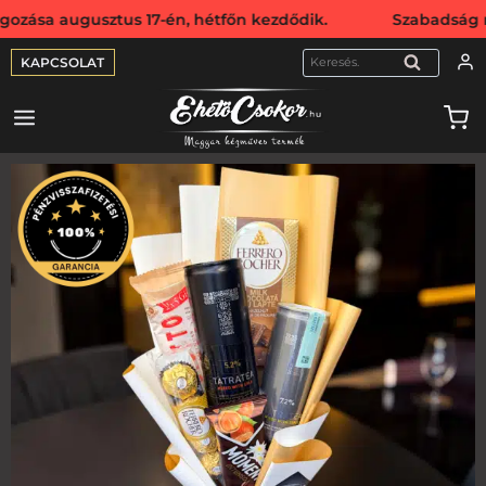
ugusztus 17-én, hétfőn kezdődik. Szabadság miatt webshop
KAPCSOLAT
KERESÉS