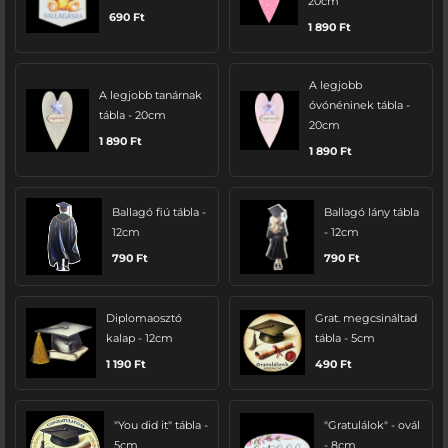
20cm
690
Ft
1 890
Ft
A legjobb
A legjobb tanárnak
óvónéninek tábla -
tábla - 20cm
20cm
1 890
Ft
1 890
Ft
Ballagó fiú tábla -
Ballagó lány tábla
12cm
- 12cm
790
Ft
790
Ft
Diplomaosztó
Grat. megcsináltad
kalap - 12cm
tábla - 5cm
1 190
Ft
490
Ft
"You did it" tábla -
"Gratulálok" - ovál
5cm
- 8cm