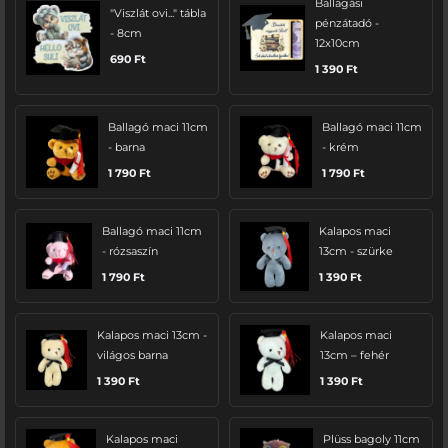
Ballagási
"Viszlát ovi..." tábla
pénzátadó -
- 8cm
12x10cm
690
Ft
1 390
Ft
Ballagó maci 11cm
Ballagó maci 11cm
- barna
- krém
1 790
Ft
1 790
Ft
Ballagó maci 11cm
Kalapos maci
- rózsaszín
13cm - szürke
1 790
Ft
1 390
Ft
Kalapos maci 13cm -
Kalapos maci
világos barna
13cm – fehér
1 390
Ft
1 390
Ft
Kalapos maci
Plüss bagoly 11cm