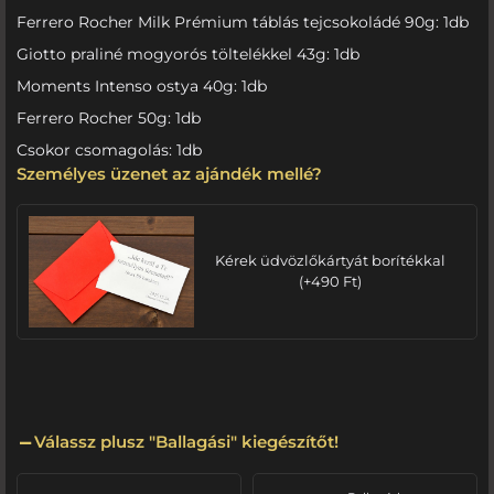
Ferrero Rocher Milk Prémium táblás tejcsokoládé 90g: 1db
Giotto praliné mogyorós töltelékkel 43g: 1db
Moments Intenso ostya 40g: 1db
Ferrero Rocher 50g: 1db
Csokor csomagolás: 1db
Személyes üzenet az ajándék mellé?
Kérek üdvözlőkártyát borítékkal
(
+
490
Ft
)
Válassz plusz "Ballagási" kiegészítőt!