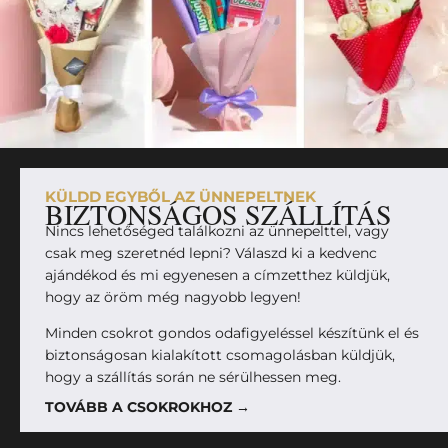
KÜLDD EGYBŐL AZ ÜNNEPELTNEK
BIZTONSÁGOS SZÁLLÍTÁS
Nincs lehetőséged találkozni az ünnepelttel, vagy
csak meg szeretnéd lepni? Válaszd ki a kedvenc
ajándékod és mi egyenesen a címzetthez küldjük,
hogy az öröm még nagyobb legyen!
Minden csokrot gondos odafigyeléssel készítünk el és
biztonságosan kialakított csomagolásban küldjük,
hogy a szállítás során ne sérülhessen meg.
TOVÁBB A CSOKROKHOZ →