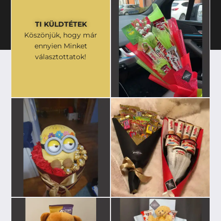
TI KÜLDTÉTEK
Köszönjük, hogy már
ennyien Minket
választottatok!