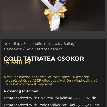
Kezdőlap
/
Szezonális termékek
/
Ballagási
ajándékok
/ Gold Tatratea csokor
GOLD TATRATEA CSOKOR
15 590
Ft
A csokor alkoholos terméket tartalmaz!!! A kosárba
helyezéssel és az ÁSZF elfogadásával Ön nyilatkozik arról,
hogy betöltötte a 18. életévét.
A csomag tartalma:
Tatratea Mixed With Cola tealikőr kólával 0,25l 5,2%: 1db
Tatratea Mixed With Tonic tealikőr tonikkal 0,25l 7,2%: 1db