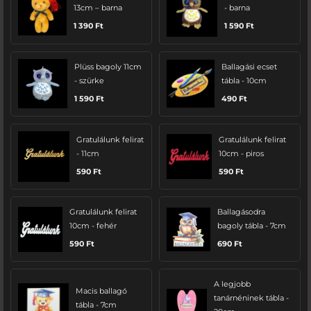
13cm – barna
- barna
1 390
Ft
1 590
Ft
Plüss bagoly 11cm
Ballagási ecset
- szürke
tábla - 10cm
1 590
Ft
490
Ft
Gratulálunk felirat
Gratulálunk felirat
- 11cm
10cm - piros
590
Ft
590
Ft
Gratulálunk felirat
Ballagásodra
10cm - fehér
bagoly tábla - 7cm
590
Ft
690
Ft
A legjobb
Macis ballagó
tanárnéninek tábla -
tábla - 7cm