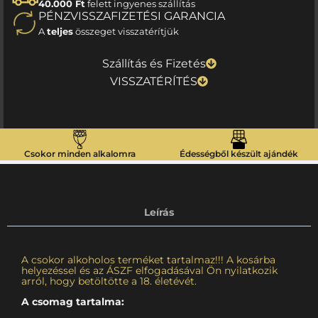
40.000 Ft
felett ingyenes szállítás
PÉNZVISSZAFIZETÉSI GARANCIA
A
teljes
összeget visszatérítjük
Szállítás és Fizetés
VISSZATÉRÍTÉS
Csokor minden alkalomra
Édességből készült ajándék
Leírás
A csokor alkoholos terméket tartalmaz!!! A kosárba
helyezéssel és az ÁSZF elfogadásával Ön nyilatkozik
arról, hogy betöltötte a 18. életévét.
A csomag tartalma: