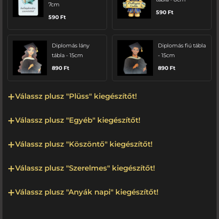
7cm
590
Ft
590
Ft
Diplomás lány
Diplomás fiú tábla
tábla - 15cm
- 15cm
890
Ft
890
Ft
Válassz plusz "Plüss" kiegészítőt!
Válassz plusz "Egyéb" kiegészítőt!
Válassz plusz "Köszöntő" kiegészítőt!
Válassz plusz "Szerelmes" kiegészítőt!
Válassz plusz "Anyák napi" kiegészítőt!