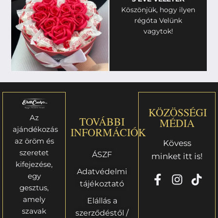
Köszönjük, hogy ilyen
régóta Velünk
vagytok!
KÖZÖSSÉGI
Az
TOVÁBBI
MÉDIA
ajándékozás
INFORMÁCIÓK
az öröm és
Kövess
szeretet
ÁSZF
minket itt is!
kifejezése,
Adatvédelmi
egy
tájékoztató
gesztus,
amely
Elállás a
szavak
szerződéstől /