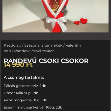
Kezdőlap
/
Szezonális termékek
/
Valentin
nap
/ Randevú csoki csokor
RANDEVÚ CSOKI CSOKOR
14 990
Ft
A csomag tartalma:
Pálcás glitteres szív: 2db
Lindor Milk 50g: 1db
Piros mogyorós 80g: 1db
Erasmi marcipánkenyér 100g: 2db