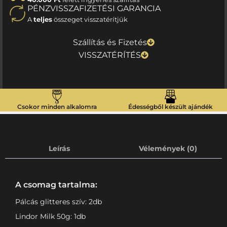
PÉNZVISSZAFIZETÉSI GARANCIA
A
teljes
összeget visszatérítjük
Szállítás és Fizetés
VISSZATÉRÍTÉS
Csokor minden alkalomra
Édességből készült ajándék
Leírás
Vélemények (0)
A csomag tartalma:
Pálcás glitteres szív: 2db
Lindor Milk 50g: 1db