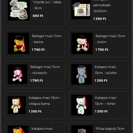
"Viszlát ovi..." tábla
pénzátadó -
- 8cm
12x10cm
690
Ft
1 390
Ft
Ballagó maci 11cm
Ballagó maci 11cm
- barna
- krém
1 790
Ft
1 790
Ft
Ballagó maci 11cm
Kalapos maci
- rózsaszín
13cm - szürke
1 790
Ft
1 390
Ft
Kalapos maci 13cm -
Kalapos maci
világos barna
13cm – fehér
1 390
Ft
1 390
Ft
Kalapos maci
Plüss bagoly 11cm