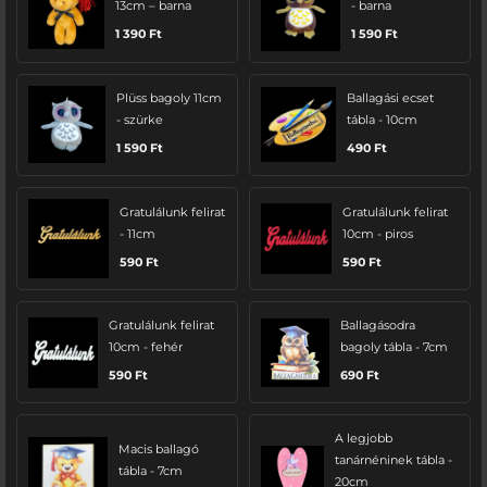
13cm – barna
- barna
1 390
Ft
1 590
Ft
Plüss bagoly 11cm
Ballagási ecset
- szürke
tábla - 10cm
1 590
Ft
490
Ft
Gratulálunk felirat
Gratulálunk felirat
- 11cm
10cm - piros
590
Ft
590
Ft
Gratulálunk felirat
Ballagásodra
10cm - fehér
bagoly tábla - 7cm
590
Ft
690
Ft
A legjobb
Macis ballagó
tanárnéninek tábla -
tábla - 7cm
20cm