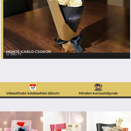
MONTE-CARLO CSOKOR
12 990
Ft
Választható kézbesítési dátum
Minden korosztálynak