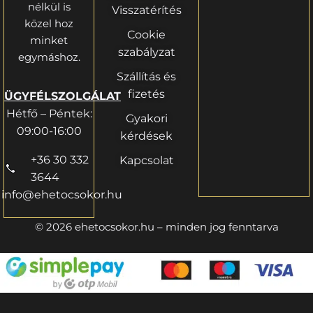
nélkül is
Visszatérítés
közel hoz
Cookie
minket
szabályzat
egymáshoz.
Szállítás és
fizetés
ÜGYFÉLSZOLGÁLAT
Hétfő – Péntek:
Gyakori
09:00-16:00
kérdések
+36 30 332
Kapcsolat
3644
info@ehetocsokor.hu
© 2026 ehetocsokor.hu – minden jog fenntarva