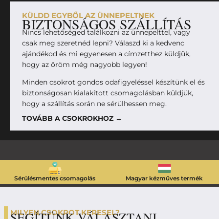
KÜLDD EGYBŐL AZ ÜNNEPELTNEK
BIZTONSÁGOS SZÁLLÍTÁS
Nincs lehetőséged találkozni az ünnepelttel, vagy
csak meg szeretnéd lepni? Válaszd ki a kedvenc
ajándékod és mi egyenesen a címzetthez küldjük,
hogy az öröm még nagyobb legyen!
Minden csokrot gondos odafigyeléssel készítünk el és
biztonságosan kialakított csomagolásban küldjük,
hogy a szállítás során ne sérülhessen meg.
TOVÁBB A CSOKROKHOZ →
Sérülésmentes csomagolás
Magyar kézműves termék
MILYEN CSOKROT KERESEL?
SEGÍTÜNK VÁLASZTANI