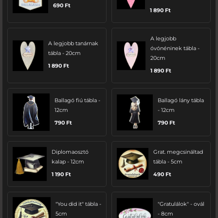
690
Ft
1 890
Ft
A legjobb
A legjobb tanárnak
óvónéninek tábla -
tábla - 20cm
20cm
1 890
Ft
1 890
Ft
Ballagó fiú tábla -
Ballagó lány tábla
12cm
- 12cm
790
Ft
790
Ft
Diplomaosztó
Grat. megcsináltad
kalap - 12cm
tábla - 5cm
1 190
Ft
490
Ft
"You did it" tábla -
"Gratulálok" - ovál
5cm
- 8cm