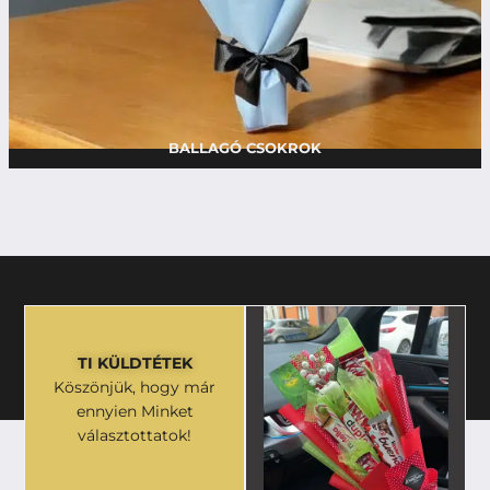
BALLAGÓ CSOKROK
TI KÜLDTÉTEK
Köszönjük, hogy már
ennyien Minket
választottatok!