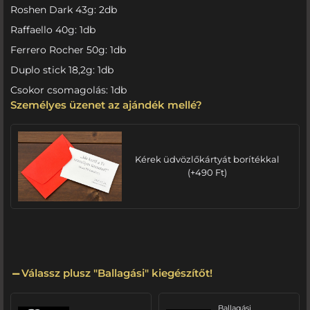
Roshen Dark 43g: 2db
Raffaello 40g: 1db
Ferrero Rocher 50g: 1db
Duplo stick 18,2g: 1db
Csokor csomagolás: 1db
Személyes üzenet az ajándék mellé?
Kérek üdvözlőkártyát borítékkal
(
+
490
Ft
)
Válassz plusz "Ballagási" kiegészítőt!
Ballagási