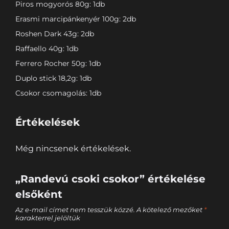
Piros mogyorós 80g: 1db
Erasmi marcipánkenyér 100g: 2db
Roshen Dark 43g: 2db
Raffaello 40g: 1db
Ferrero Rocher 50g: 1db
Duplo stick 18,2g: 1db
Csokor csomagolás: 1db
Értékelések
Még nincsenek értékelések.
„Randevú csoki csokor” értékelése
elsőként
Az e-mail címet nem tesszük közzé.
A kötelező mezőket
*
karakterrel jelöltük