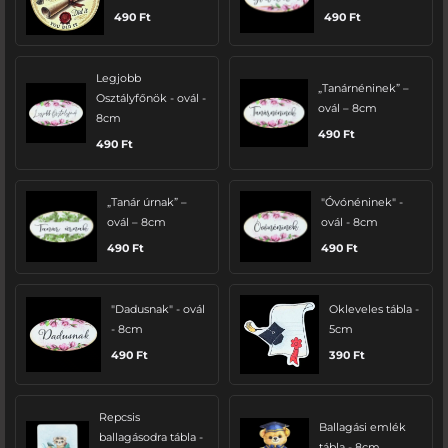
490
Ft
490
Ft
Legjobb
„Tanárnéninek” –
Osztályfőnök - ovál -
ovál – 8cm
8cm
490
Ft
490
Ft
„Tanár úrnak” –
"Óvónéninek" -
ovál – 8cm
ovál - 8cm
490
Ft
490
Ft
"Dadusnak" - ovál
Okleveles tábla -
- 8cm
5cm
490
Ft
390
Ft
Repcsis
Ballagási emlék
ballagásodra tábla -
tábla - 8cm