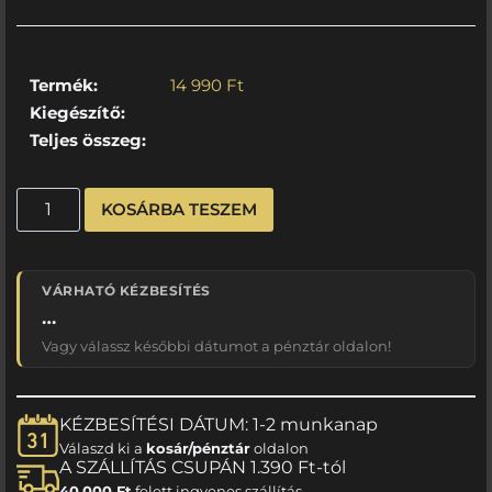
Termék:
14 990
Ft
Kiegészítő:
Teljes összeg:
KOSÁRBA TESZEM
VÁRHATÓ KÉZBESÍTÉS
…
Vagy válassz későbbi dátumot a pénztár oldalon!
KÉZBESÍTÉSI DÁTUM: 1-2 munkanap
Válaszd ki a
kosár/pénztár
oldalon
A SZÁLLÍTÁS CSUPÁN 1.390 Ft-tól
40.000 Ft
felett ingyenes szállítás