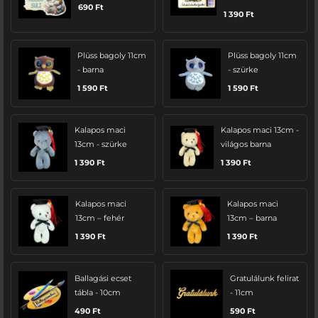
690
Ft
1 390
Ft
Plüss bagoly 11cm
Plüss bagoly 11cm
- barna
- szürke
1 590
Ft
1 590
Ft
Kalapos maci
Kalapos maci 13cm -
13cm - szürke
világos barna
1 390
Ft
1 390
Ft
Kalapos maci
Kalapos maci
13cm – fehér
13cm – barna
1 390
Ft
1 390
Ft
Ballagási ecset
Gratulálunk felirat
tábla - 10cm
- 11cm
490
Ft
590
Ft