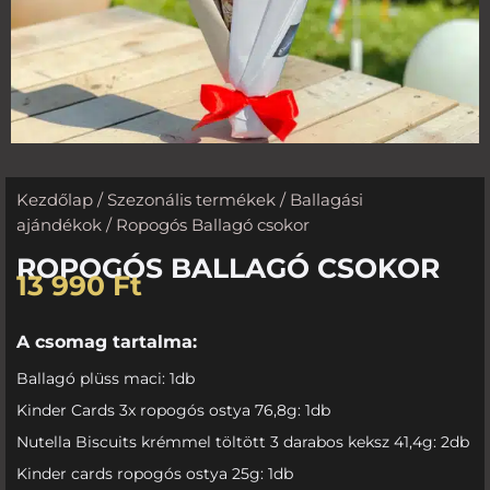
Kezdőlap
/
Szezonális termékek
/
Ballagási
ajándékok
/ Ropogós Ballagó csokor
ROPOGÓS BALLAGÓ CSOKOR
13 990
Ft
A csomag tartalma:
Ballagó plüss maci: 1db
Kinder Cards 3x ropogós ostya 76,8g: 1db
Nutella Biscuits krémmel töltött 3 darabos keksz 41,4g: 2db
Kinder cards ropogós ostya 25g: 1db