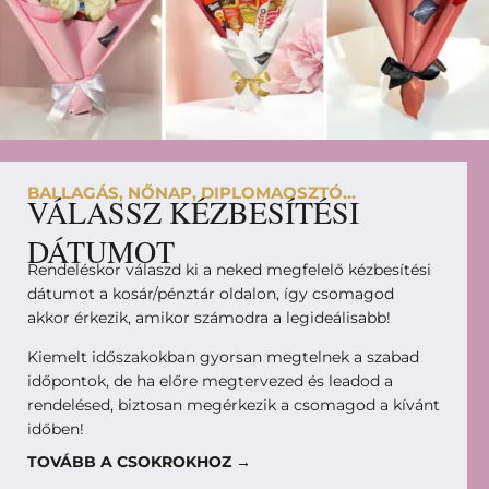
BALLAGÁS, NŐNAP, DIPLOMAOSZTÓ...
VÁLASSZ KÉZBESÍTÉSI
DÁTUMOT
Rendeléskor válaszd ki a neked megfelelő kézbesítési
dátumot a kosár/pénztár oldalon, így csomagod
akkor érkezik, amikor számodra a legideálisabb!
Kiemelt időszakokban gyorsan megtelnek a szabad
időpontok, de ha előre megtervezed és leadod a
rendelésed, biztosan megérkezik a csomagod a kívánt
időben!
TOVÁBB A CSOKROKHOZ →