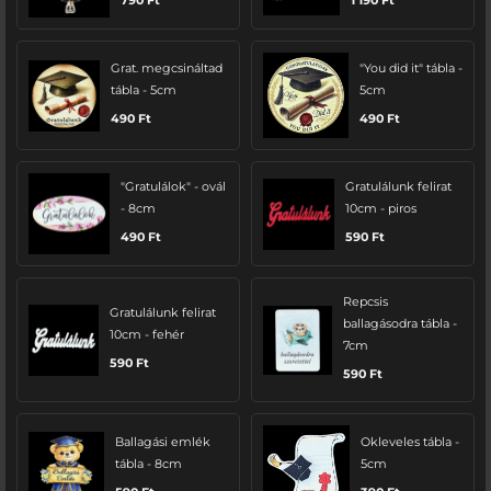
790
Ft
1 190
Ft
Grat. megcsináltad
"You did it" tábla -
tábla - 5cm
5cm
490
Ft
490
Ft
"Gratulálok" - ovál
Gratulálunk felirat
- 8cm
10cm - piros
490
Ft
590
Ft
Repcsis
Gratulálunk felirat
ballagásodra tábla -
10cm - fehér
7cm
590
Ft
590
Ft
Ballagási emlék
Okleveles tábla -
tábla - 8cm
5cm