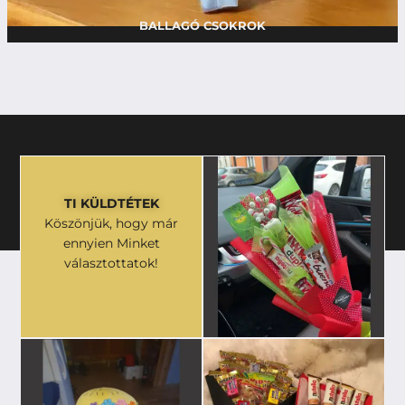
BALLAGÓ CSOKROK
TI KÜLDTÉTEK
Köszönjük, hogy már
ennyien Minket
választottatok!