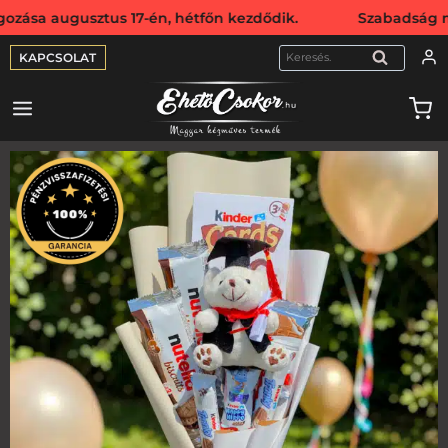
gusztus 17-én, hétfőn kezdődik. Szabadság miatt webshopun
KAPCSOLAT
KERESÉS