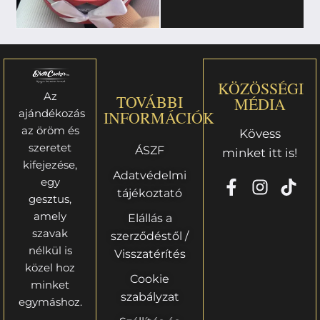
KÖZÖSSÉGI
Az
TOVÁBBI
MÉDIA
ajándékozás
INFORMÁCIÓK
az öröm és
Kövess
szeretet
ÁSZF
minket itt is!
kifejezése,
Adatvédelmi
egy
tájékoztató
gesztus,
amely
Elállás a
szavak
szerződéstől /
nélkül is
Visszatérítés
közel hoz
Cookie
minket
szabályzat
egymáshoz.