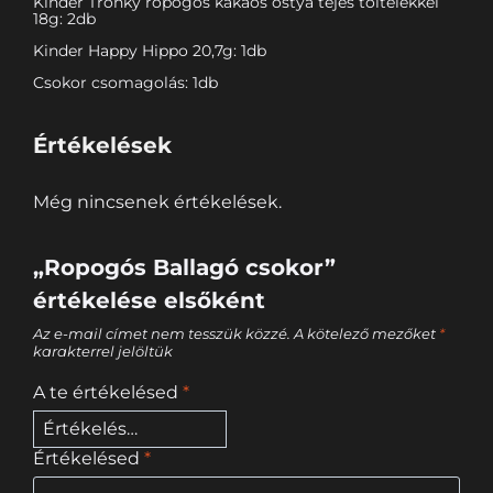
Kinder Tronky ropogós kakaós ostya tejes töltelékkel
18g: 2db
Kinder Happy Hippo 20,7g: 1db
Csokor csomagolás: 1db
Értékelések
Még nincsenek értékelések.
„Ropogós Ballagó csokor”
értékelése elsőként
Az e-mail címet nem tesszük közzé.
A kötelező mezőket
*
karakterrel jelöltük
A te értékelésed
*
Értékelésed
*