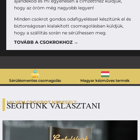
ajándékod és mi egyenesen a címzetthez küldjük,
hogy az öröm még nagyobb legyen!
Minden csokrot gondos odafigyeléssel készítünk el és
biztonságosan kialakított csomagolásban küldjük,
hogy a szállítás során ne sérülhessen meg.
TOVÁBB A CSOKROKHOZ →
Sérülésmentes csomagolás
Magyar kézműves termék
MILYEN CSOKROT KERESEL?
SEGÍTÜNK VÁLASZTANI