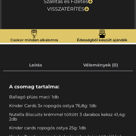
Szállítás és Fizetés
VISSZATÉRÍTÉS
Csokor minden alkalomra
Édességből készült ajándék
Leírás
Vélemények (0)
A csomag tartalma:
Ballagó plüss maci: 1db
Kinder Cards 3x ropogós ostya 76,8g: 1db
Nutella Biscuits krémmel töltött 3 darabos keksz 41,4g:
2db
Kinder cards ropogós ostya 25g: 1db