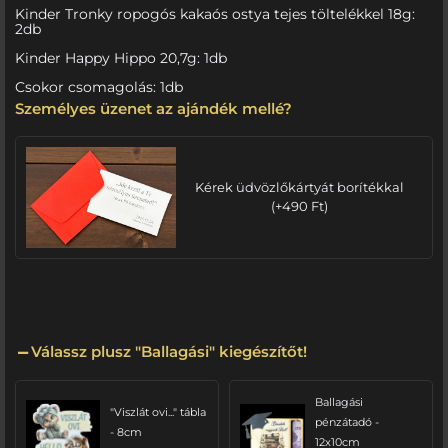
Kinder Tronky ropogós kakaós ostya tejes töltelékkel 18g:
2db
Kinder Happy Hippo 20,7g: 1db
Csokor csomagolás: 1db
Személyes üzenet az ajándék mellé?
Kérek üdvözlőkártyát borítékkal
(
+
490
Ft
)
Válassz plusz "Ballagási" kiegészítőt!
Ballagási
"Viszlát ovi..." tábla
pénzátadó -
- 8cm
12x10cm