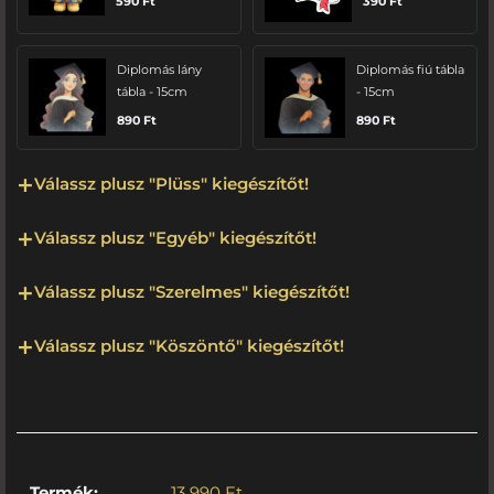
590
Ft
390
Ft
Diplomás lány
Diplomás fiú tábla
tábla - 15cm
- 15cm
890
Ft
890
Ft
Válassz plusz "Plüss" kiegészítőt!
Válassz plusz "Egyéb" kiegészítőt!
Válassz plusz "Szerelmes" kiegészítőt!
Válassz plusz "Köszöntő" kiegészítőt!
Termék:
13 990
Ft