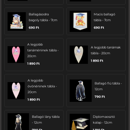
Ballagásodra
Macis ballagó
bagoly tábla - 7cm
tábla - 7cm
690
Ft
690
Ft
A legjobb
A legjobb tanárnak
tanárnéninek tábla -
tábla - 20cm
20cm
1 890
Ft
1 890
Ft
A legjobb
Ballagó fiú tábla -
óvónéninek tábla -
12cm
20cm
790
Ft
1 890
Ft
Ballagó lány tábla
Diplomaosztó
- 12cm
kalap - 12cm