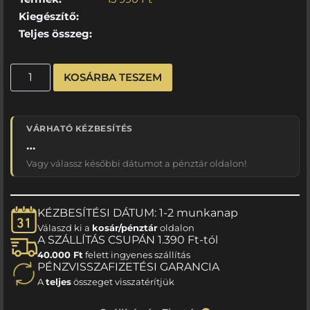
Kiegészítő:
Teljes összeg:
KOSÁRBA TESZEM
VÁRHATÓ KÉZBESÍTÉS
…
Vagy válassz későbbi dátumot a pénztár oldalon!
KÉZBESÍTÉSI DÁTUM: 1-2 munkanap
Válaszd ki a
kosár/pénztár
oldalon
A SZÁLLÍTÁS CSUPÁN 1.390 Ft-tól
40.000 Ft
felett ingyenes szállítás
PÉNZVISSZAFIZETÉSI GARANCIA
A
teljes
összeget visszatérítjük