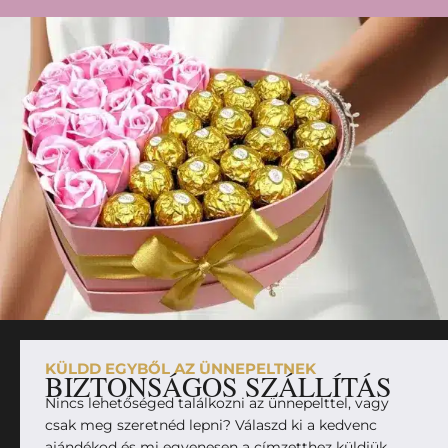
KÜLDD EGYBŐL AZ ÜNNEPELTNEK
BIZTONSÁGOS SZÁLLÍTÁS
Nincs lehetőséged találkozni az ünnepelttel, vagy
csak meg szeretnéd lepni? Válaszd ki a kedvenc
ajándékod és mi egyenesen a címzetthez küldjük,