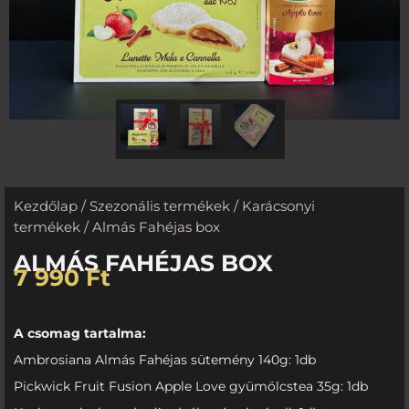
Kezdőlap
/
Szezonális termékek
/
Karácsonyi
termékek
/ Almás Fahéjas box
ALMÁS FAHÉJAS BOX
7 990
Ft
A csomag tartalma:
Ambrosiana Almás Fahéjas sütemény 140g: 1db
Pickwick Fruit Fusion Apple Love gyümölcstea 35g: 1db