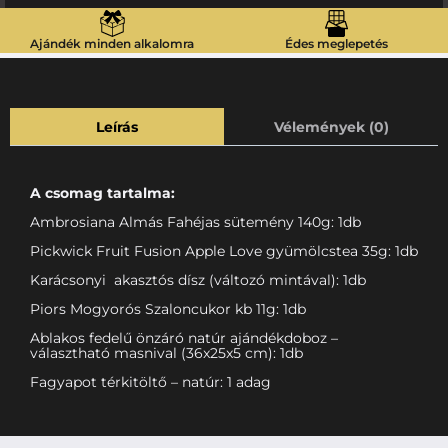
Ajándék minden alkalomra
Édes meglepetés
Leírás
Vélemények (0)
A csomag tartalma:
Ambrosiana Almás Fahéjas sütemény 140g: 1db
Pickwick Fruit Fusion Apple Love gyümölcstea 35g: 1db
Karácsonyi akasztós dísz (változó mintával): 1db
Piors Mogyorós Szaloncukor kb 11g: 1db
Ablakos fedelű önzáró natúr ajándékdoboz –
választható masnival (36x25x5 cm): 1db
Fagyapot térkitöltő – natúr: 1 adag