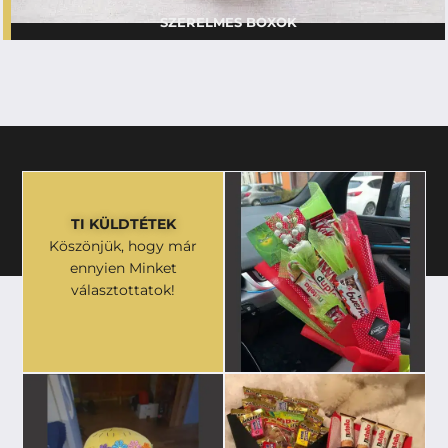
SZERELMES BOXOK
TI KÜLDTÉTEK
Köszönjük, hogy már
ennyien Minket
választottatok!