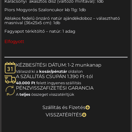
Karácsonyi akasztós dísz (változó mintával): 1db
Piors Mogyorós Szaloncukor kb 11g: 1db
Ablakos fedelű önzáró natúr ajándékdoboz – választható
masnival (36x25x5 cm): 1db
Fagyapot térkitöltő – natúr: 1 adag
Elfogyott
KÉZBESÍTÉSI DÁTUM: 1-2 munkanap
Válaszd ki a
kosár/pénztár
oldalon
A SZÁLLÍTÁS CSUPÁN 1.390 Ft-tól
40.000 Ft
felett ingyenes szállítás
PÉNZVISSZAFIZETÉSI GARANCIA
A
teljes
összeget visszatérítjük
Szállítás és Fizetés
VISSZATÉRÍTÉS