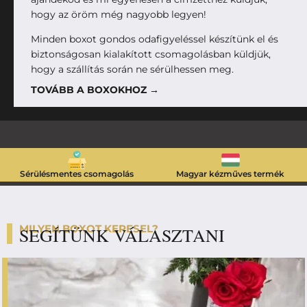
hogy az öröm még nagyobb legyen!
Minden boxot gondos odafigyeléssel készítünk el és
biztonságosan kialakított csomagolásban küldjük,
hogy a szállítás során ne sérülhessen meg.
TOVÁBB A BOXOKHOZ →
Sérülésmentes csomagolás
Magyar kézműves termék
MILYEN BOXOT KERESEL?
SEGÍTÜNK VÁLASZTANI