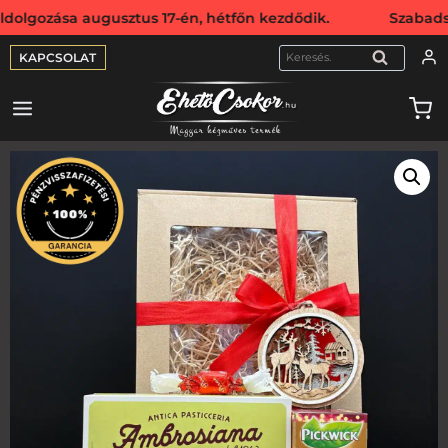
ása augusztus 17-én, hétfőn kezdődik. Szabadság miatt we
KAPCSOLAT
KERESÉS