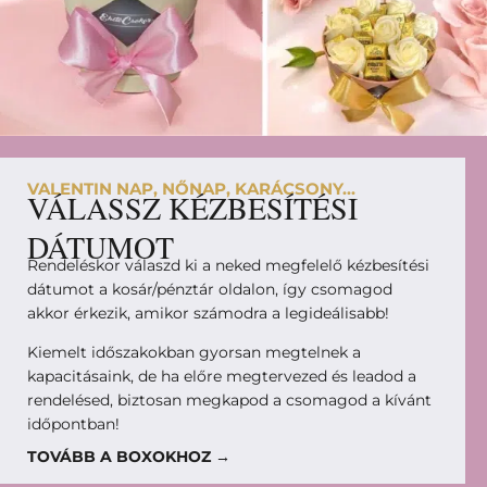
VALENTIN NAP, NŐNAP, KARÁCSONY...
VÁLASSZ KÉZBESÍTÉSI
DÁTUMOT
Rendeléskor válaszd ki a neked megfelelő kézbesítési
dátumot a kosár/pénztár oldalon, így csomagod
akkor érkezik, amikor számodra a legideálisabb!
Kiemelt időszakokban gyorsan megtelnek a
kapacitásaink, de ha előre megtervezed és leadod a
rendelésed, biztosan megkapod a csomagod a kívánt
időpontban!
TOVÁBB A BOXOKHOZ →