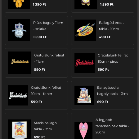
1 390
Ft
1 590
Ft
Plüss bagoly 11cm
Ballagási ecset
- szürke
tábla - 10cm
1 590
Ft
490
Ft
Gratulálunk felirat
Gratulálunk felirat
- 11cm
10cm - piros
590
Ft
590
Ft
Gratulálunk felirat
Ballagásodra
10cm - fehér
bagoly tábla - 7cm
590
Ft
690
Ft
A legjobb
Macis ballagó
tanárnéninek tábla -
tábla - 7cm
20cm
690
Ft