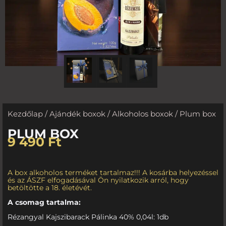
Kezdőlap
/
Ajándék boxok
/
Alkoholos boxok
/ Plum box
PLUM BOX
9 490
Ft
A box alkoholos terméket tartalmaz!!! A kosárba helyezéssel
és az ÁSZF elfogadásával Ön nyilatkozik arról, hogy
betöltötte a 18. életévét.
A csomag tartalma:
Rézangyal Kajszibarack Pálinka 40% 0,04l: 1db