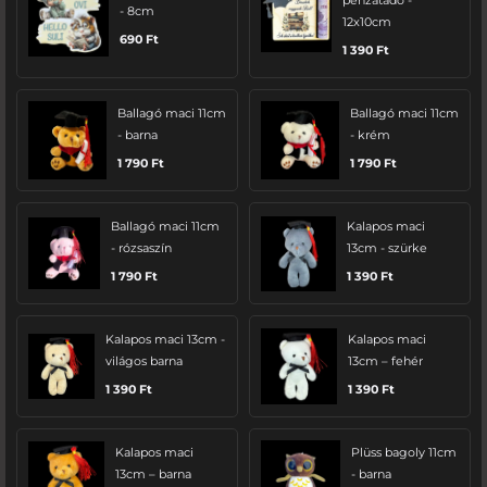
pénzátadó -
- 8cm
12x10cm
690
Ft
1 390
Ft
Ballagó maci 11cm
Ballagó maci 11cm
- barna
- krém
1 790
Ft
1 790
Ft
Ballagó maci 11cm
Kalapos maci
- rózsaszín
13cm - szürke
1 790
Ft
1 390
Ft
Kalapos maci 13cm -
Kalapos maci
világos barna
13cm – fehér
1 390
Ft
1 390
Ft
Kalapos maci
Plüss bagoly 11cm
13cm – barna
- barna