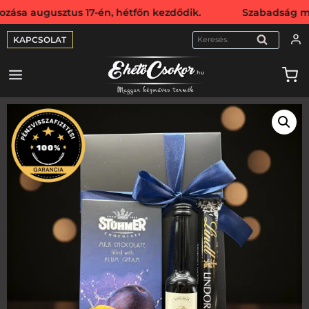
usztus 17-én, hétfőn kezdődik. Szabadság miatt webshopun
KAPCSOLAT
KERESÉS