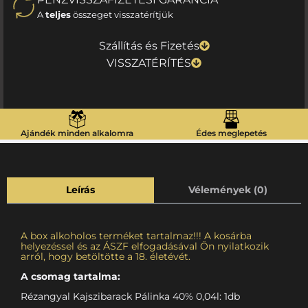
A
teljes
összeget visszatérítjük
Szállítás és Fizetés
VISSZATÉRÍTÉS
Ajándék minden alkalomra
Édes meglepetés
Leírás
Vélemények (0)
A box alkoholos terméket tartalmaz!!! A kosárba
helyezéssel és az ÁSZF elfogadásával Ön nyilatkozik
arról, hogy betöltötte a 18. életévét.
A csomag tartalma:
Rézangyal Kajszibarack Pálinka 40% 0,04l: 1db