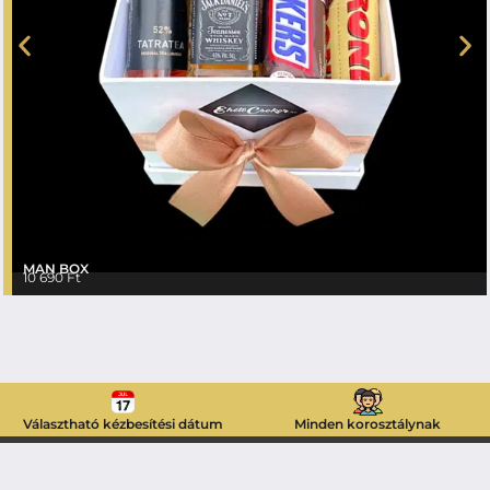
MAN BOX
10 690
Ft
Választható kézbesítési dátum
Minden korosztálynak