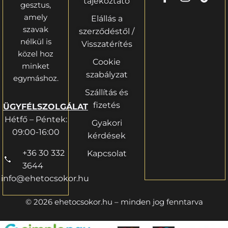
tájékoztató
gesztus,
amely
Elállás a
szavak
szerződéstől /
nélkül is
Visszatérítés
közel hoz
Cookie
minket
szabályzat
egymáshoz.
Szállítás és
fizetés
ÜGYFÉLSZOLGÁLAT
Hétfő – Péntek:
Gyakori
09:00-16:00
kérdések
+36 30 332
Kapcsolat
3644
info@ehetocsokor.hu
© 2026 ehetocsokor.hu – minden jog fenntarva