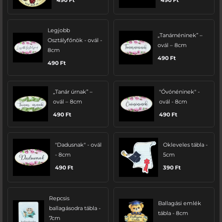
Legjobb
„Tanárnéninek” –
Osztályfőnök - ovál -
ovál – 8cm
8cm
490
Ft
490
Ft
„Tanár úrnak” –
"Óvónéninek" -
ovál – 8cm
ovál - 8cm
490
Ft
490
Ft
"Dadusnak" - ovál
Okleveles tábla -
- 8cm
5cm
490
Ft
390
Ft
Repcsis
Ballagási emlék
ballagásodra tábla -
tábla - 8cm
7cm