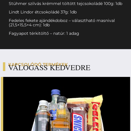
Stühmer szilvás krémmel töltött tejcsokoládé 100g: 1db
Lindt Lindor étcsokoládé 37g: 1db
Fedeles fekete ajándékdoboz – választható masnival
(21,5×15,5×4 cm): 1db
Fagyapot térkitöltő – natúr: 1 adag
KAPCSOLÓDÓ TERMÉKEK
VÁLOGASS KEDVEDRE