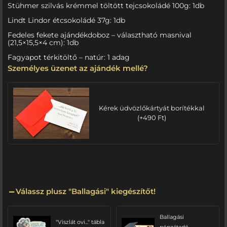
Stühmer szilvás krémmel töltött tejcsokoládé 100g: 1db
Lindt Lindor étcsokoládé 37g: 1db
Fedeles fekete ajándékdoboz – választható masnival
(21,5×15,5×4 cm): 1db
Fagyapot térkitöltő – natúr: 1 adag
Személyes üzenet az ajándék mellé?
Kérek üdvözlőkártyát borítékkal
(
+
490
Ft
)
Válassz plusz "Ballagási" kiegészítőt!
Ballagási
"Viszlát ovi..." tábla