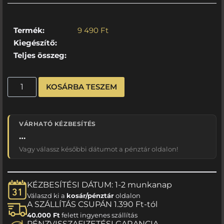
Termék:
9 490
Ft
Kiegészítő:
Teljes összeg:
KOSÁRBA TESZEM
VÁRHATÓ KÉZBESÍTÉS
…
Vagy válassz későbbi dátumot a pénztár oldalon!
KÉZBESÍTÉSI DÁTUM: 1-2 munkanap
Válaszd ki a
kosár/pénztár
oldalon
A SZÁLLÍTÁS CSUPÁN 1.390 Ft-tól
40.000 Ft
felett ingyenes szállítás
PÉNZVISSZAFIZETÉSI GARANCIA