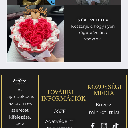
5 ÉVE VELETEK
Köszönjük, hogy ilyen
régóta Velünk
vagytok!
KÖZÖSSÉGI
Az
TOVÁBBI
MÉDIA
ajándékozás
INFORMÁCIÓK
az öröm és
Kövess
szeretet
ÁSZF
minket itt is!
kifejezése,
Adatvédelmi
egy