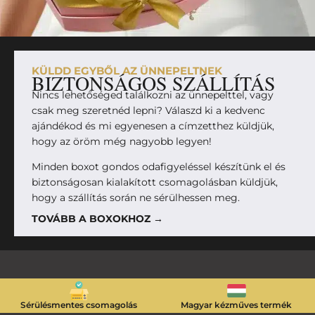
KÜLDD EGYBŐL AZ ÜNNEPELTNEK
BIZTONSÁGOS SZÁLLÍTÁS
Nincs lehetőséged találkozni az ünnepelttel, vagy
csak meg szeretnéd lepni? Válaszd ki a kedvenc
ajándékod és mi egyenesen a címzetthez küldjük,
hogy az öröm még nagyobb legyen!
Minden boxot gondos odafigyeléssel készítünk el és
biztonságosan kialakított csomagolásban küldjük,
hogy a szállítás során ne sérülhessen meg.
TOVÁBB A BOXOKHOZ →
Sérülésmentes csomagolás
Magyar kézműves termék