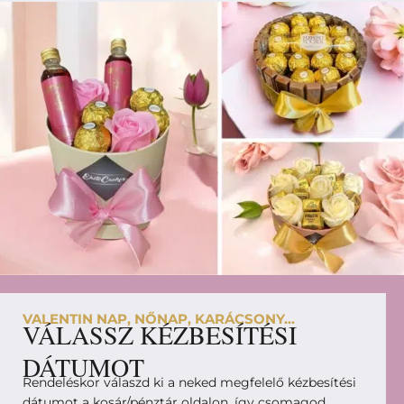
VALENTIN NAP, NŐNAP, KARÁCSONY...
VÁLASSZ KÉZBESÍTÉSI
DÁTUMOT
Rendeléskor válaszd ki a neked megfelelő kézbesítési
dátumot a kosár/pénztár oldalon, így csomagod