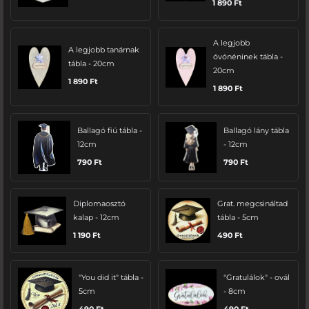
1 890
Ft
A legjobb
A legjobb tanárnak
óvónéninek tábla -
tábla - 20cm
20cm
1 890
Ft
1 890
Ft
Ballagó fiú tábla -
Ballagó lány tábla
12cm
- 12cm
790
Ft
790
Ft
Diplomaosztó
Grat. megcsináltad
kalap - 12cm
tábla - 5cm
1 190
Ft
490
Ft
"You did it" tábla -
"Gratulálok" - ovál
5cm
- 8cm
490
Ft
490
Ft