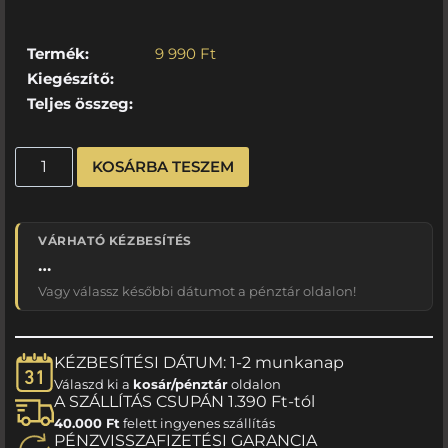
Termék:
9 990
Ft
Kiegészítő:
Teljes összeg:
KOSÁRBA TESZEM
VÁRHATÓ KÉZBESÍTÉS
…
Vagy válassz későbbi dátumot a pénztár oldalon!
KÉZBESÍTÉSI DÁTUM: 1-2 munkanap
Válaszd ki a
kosár/pénztár
oldalon
A SZÁLLÍTÁS CSUPÁN 1.390 Ft-tól
40.000 Ft
felett ingyenes szállítás
PÉNZVISSZAFIZETÉSI GARANCIA