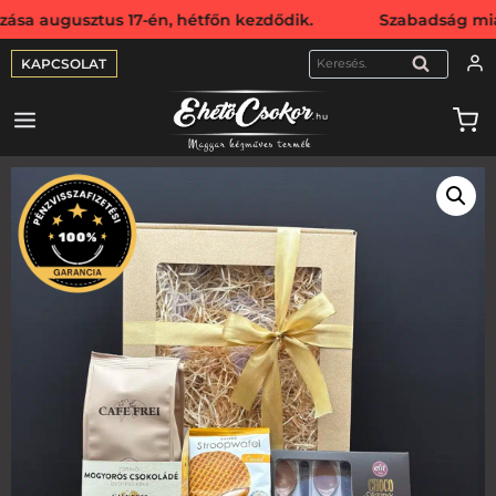
sztus 17-én, hétfőn kezdődik. Szabadság miatt webshopunk
KAPCSOLAT
KERESÉS