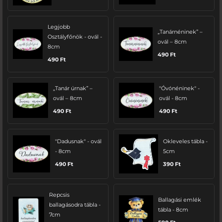
Legjobb
„Tanárnéninek” –
Osztályfőnök - ovál -
ovál – 8cm
8cm
490
Ft
490
Ft
„Tanár úrnak” –
"Óvónéninek" -
ovál – 8cm
ovál - 8cm
490
Ft
490
Ft
"Dadusnak" - ovál
Okleveles tábla -
- 8cm
5cm
490
Ft
390
Ft
Repcsis
Ballagási emlék
ballagásodra tábla -
tábla - 8cm
7cm