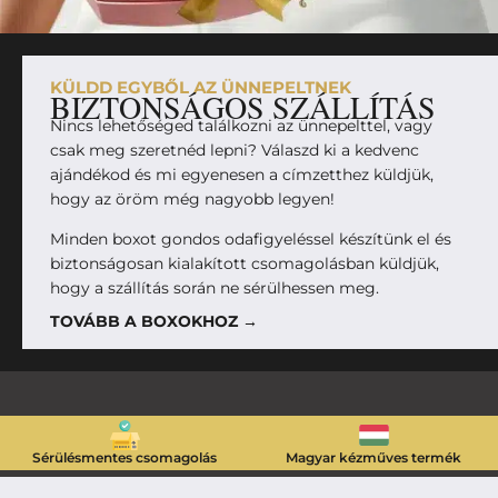
KÜLDD EGYBŐL AZ ÜNNEPELTNEK
BIZTONSÁGOS SZÁLLÍTÁS
Nincs lehetőséged találkozni az ünnepelttel, vagy
csak meg szeretnéd lepni? Válaszd ki a kedvenc
ajándékod és mi egyenesen a címzetthez küldjük,
hogy az öröm még nagyobb legyen!
Minden boxot gondos odafigyeléssel készítünk el és
biztonságosan kialakított csomagolásban küldjük,
hogy a szállítás során ne sérülhessen meg.
TOVÁBB A BOXOKHOZ →
Sérülésmentes csomagolás
Magyar kézműves termék