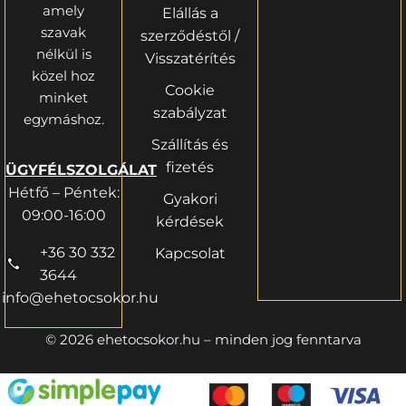
amely
Elállás a
szavak
szerződéstől /
nélkül is
Visszatérítés
közel hoz
Cookie
minket
szabályzat
egymáshoz.
Szállítás és
fizetés
ÜGYFÉLSZOLGÁLAT
Hétfő – Péntek:
Gyakori
09:00-16:00
kérdések
+36 30 332
Kapcsolat
3644
info@ehetocsokor.hu
© 2026 ehetocsokor.hu – minden jog fenntarva