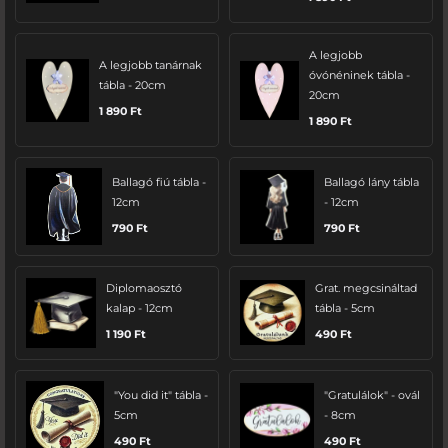
A legjobb
A legjobb tanárnak
óvónéninek tábla -
tábla - 20cm
20cm
1 890
Ft
1 890
Ft
Ballagó fiú tábla -
Ballagó lány tábla
12cm
- 12cm
790
Ft
790
Ft
Diplomaosztó
Grat. megcsináltad
kalap - 12cm
tábla - 5cm
1 190
Ft
490
Ft
"You did it" tábla -
"Gratulálok" - ovál
5cm
- 8cm
490
Ft
490
Ft