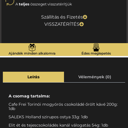
A
teljes
összeget visszatérítjük
Szállítás és Fizetés
VISSZATÉRÍTÉS
Ajándék minden alkalomra
Édes meglepetés
Leírás
Vélemények (0)
A csomag tartalma:
Cafe Frei Torinói mogyórós csokoládé őrölt kávé 200g:
1db
SALEKS Holland szirupos ostya 33g: 1db
Elit ét és tejescsokoládés kanál válogatás 54g: 1db