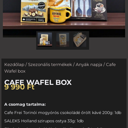
Kezdőlap
/
Szezonális termékek
/
Anyák napja
/ Cafe
Wafel box
CAFE WAFEL BOX
9 990
Ft
A csomag tartalma:
Cafe Frei Torinói mogyórós csokoládé őrölt kávé 200g: 1db
SALEKS Holland szirupos ostya 33g: 1db