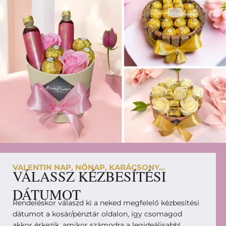
VALENTIN NAP, NŐNAP, KARÁCSONY...
VÁLASSZ KÉZBESÍTÉSI
DÁTUMOT
Rendeléskor válaszd ki a neked megfelelő kézbesítési
dátumot a kosár/pénztár oldalon, így csomagod
akkor érkezik, amikor számodra a legideálisabb!