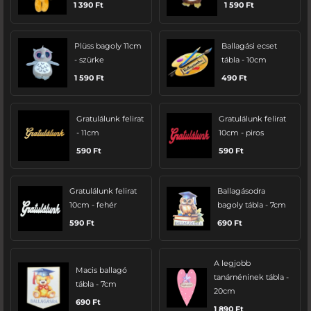
1 390
Ft
1 590
Ft
Plüss bagoly 11cm
Ballagási ecset
- szürke
tábla - 10cm
1 590
Ft
490
Ft
Gratulálunk felirat
Gratulálunk felirat
- 11cm
10cm - piros
590
Ft
590
Ft
Gratulálunk felirat
Ballagásodra
10cm - fehér
bagoly tábla - 7cm
590
Ft
690
Ft
A legjobb
Macis ballagó
tanárnéninek tábla -
tábla - 7cm
20cm
690
Ft
1 890
Ft