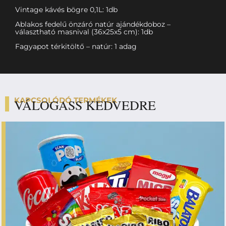
Vintage kávés bögre 0,1L: 1db
Ablakos fedelű önzáró natúr ajándékdoboz –
választható masnival (36x25x5 cm): 1db
Fagyapot térkitöltő – natúr: 1 adag
KAPCSOLÓDÓ TERMÉKEK
VÁLOGASS KEDVEDRE