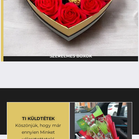
SZERELMES BOXOK
TI KÜLDTÉTEK
Köszönjük, hogy már
ennyien Minket
választottatok!