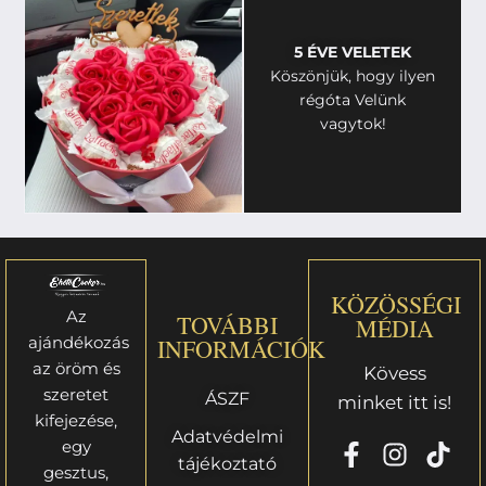
5 ÉVE VELETEK
Köszönjük, hogy ilyen
régóta Velünk
vagytok!
KÖZÖSSÉGI
Az
TOVÁBBI
MÉDIA
ajándékozás
INFORMÁCIÓK
az öröm és
Kövess
szeretet
ÁSZF
minket itt is!
kifejezése,
Adatvédelmi
egy
tájékoztató
gesztus,