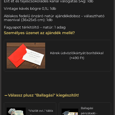
Elit ét és tejescsokoládés kanál válogatás 54g: 1db
Vintage kávés bögre 0,1L: 1db
Ablakos fedelű önzáró natúr ajándékdoboz – választható
masnival (36x25x5 cm): 1db
Fagyapot térkitöltő – natúr: 1 adag
Személyes üzenet az ajándék mellé?
Kérek üdvözlőkártyát borítékkal
(
+
490
Ft
)
Válassz plusz "Ballagási" kiegészítőt!
Ballagási
"Viszlát ovi..." tábla
pénzátadó -