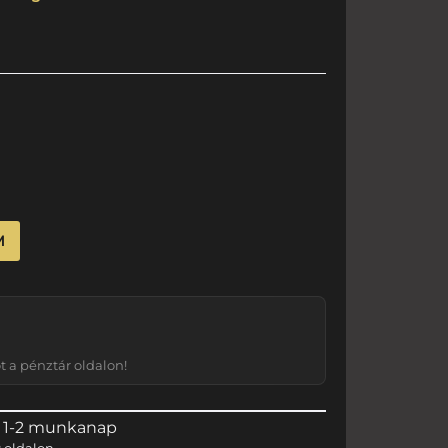
M
 a pénztár oldalon!
 1-2 munkanap
r
oldalon