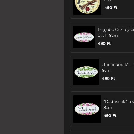
490
Ft
Legjobb Osztályfő
ovál - 8cm
490
Ft
„Tanár úrnak” – 
8cm
490
Ft
"Dadusnak" - ov
8cm
490
Ft