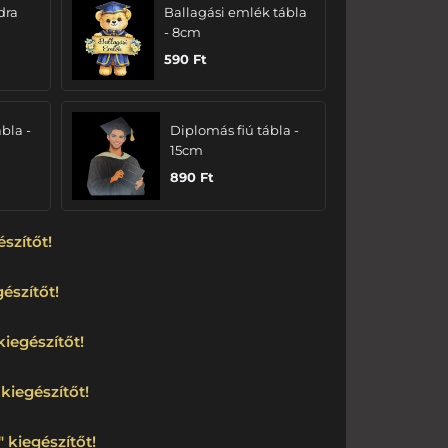
dra
Ballagási emlék tábla
- 8cm
590
Ft
bla -
Diplomás fiú tábla -
15cm
890
Ft
észítőt!
észítőt!
kiegészítőt!
kiegészítőt!
 kiegészítőt!