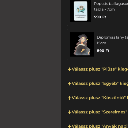
Repcsis ballagáso
tábla - 7cm
590
Ft
Diplomás lány tá
15cm
890
Ft
Válassz plusz "Plüss" kieg
Válassz plusz "Egyéb" kieg
Válassz plusz "Köszöntő" 
Válassz plusz "Szerelmes" 
Válassz plusz "Anyák napi"