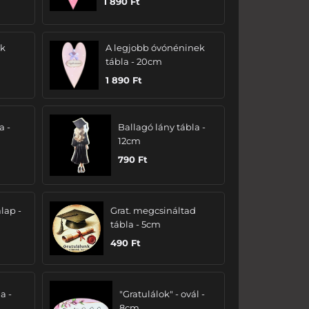
1 890
Ft
ak
A legjobb óvónéninek
tábla - 20cm
1 890
Ft
a -
Ballagó lány tábla -
12cm
790
Ft
lap -
Grat. megcsináltad
tábla - 5cm
490
Ft
a -
"Gratulálok" - ovál -
8cm