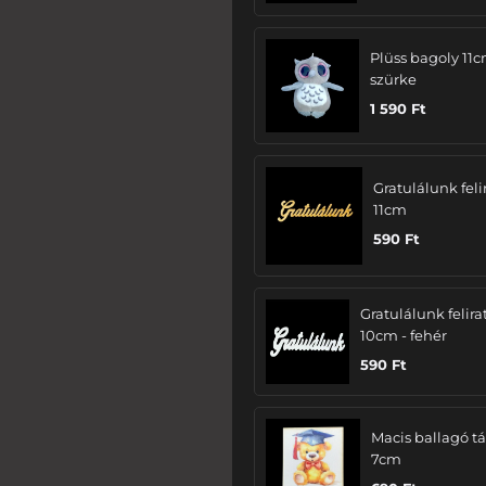
Plüss bagoly 11c
szürke
1 590
Ft
Gratulálunk felir
11cm
590
Ft
Gratulálunk felira
10cm - fehér
590
Ft
Macis ballagó tá
7cm