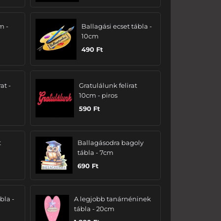
m -
Ballagási ecset tábla -
10cm
490
Ft
at -
Gratulálunk felirat
10cm - piros
590
Ft
t
Ballagásodra bagoly
tábla - 7cm
690
Ft
bla -
A legjobb tanárnéninek
tábla - 20cm