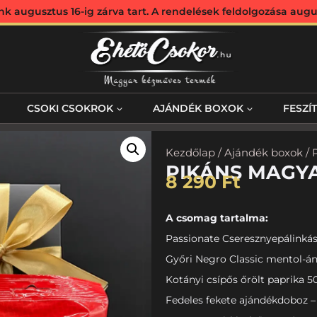
augusztus 16-ig zárva tart. A rendelések feldolgozása augus
CSOKI CSOKROK
AJÁNDÉK BOXOK
FESZÍ
Kezdőlap
/
Ajándék boxok
/ 
PIKÁNS MAGY
8 290
Ft
A csomag tartalma:
Passionate Cseresznyepálinkás
Győri Negro Classic mentol-án
Kotányi csípős őrölt paprika 5
Fedeles fekete ajándékdoboz – 