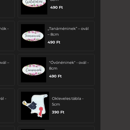
490
Ft
nök -
„Tanárnéninek” – ovál
– 8cm
490
Ft
ovál –
"Óvónéninek" - ovál -
8cm
490
Ft
ál -
Okleveles tábla -
5cm
390
Ft