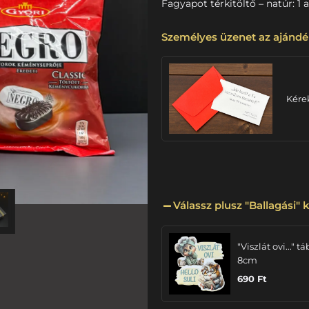
Fagyapot térkitöltő – natúr: 1 
Személyes üzenet az ajándé
Kére
Válassz plusz "Ballagási" k
"Viszlát ovi..." tá
8cm
690
Ft