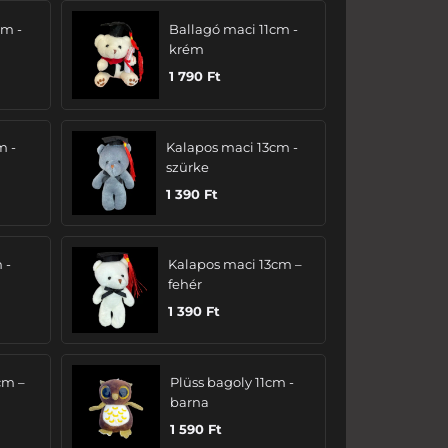
cm -
Ballagó maci 11cm -
krém
1 790
Ft
m -
Kalapos maci 13cm -
szürke
1 390
Ft
 -
Kalapos maci 13cm –
fehér
1 390
Ft
cm –
Plüss bagoly 11cm -
barna
1 590
Ft