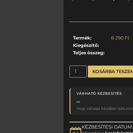
Termék:
8 290
Ft
Kiegészítő:
Teljes összeg:
KOSÁRBA TESZE
VÁRHATÓ KÉZBESÍTÉS
…
Vagy válassz későbbi dátumot
KÉZBESÍTÉSI DÁTUM:
Válaszd ki a
kosár/pénztá