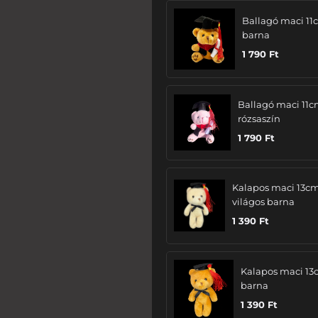
Ballagó maci 11
barna
1 790
Ft
Ballagó maci 11c
rózsaszín
1 790
Ft
Kalapos maci 13cm
világos barna
1 390
Ft
Kalapos maci 13
barna
1 390
Ft