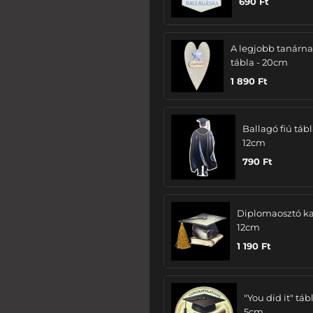
690
Ft
A legjobb tanárn
tábla - 20cm
1 890
Ft
Ballagó fiú tábl
12cm
790
Ft
Diplomaosztó ka
12cm
1 190
Ft
"You did it" tábl
5cm