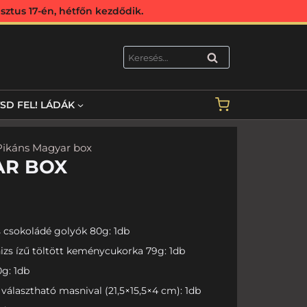
ztus 17-én, hétfőn kezdődik.
KERESÉS
TSD FEL! LÁDÁK
Pikáns Magyar box
AR BOX
 csokoládé golyók 80g: 1db
izs ízű töltött keménycukorka 79g: 1db
0g: 1db
választható masnival (21,5×15,5×4 cm): 1db