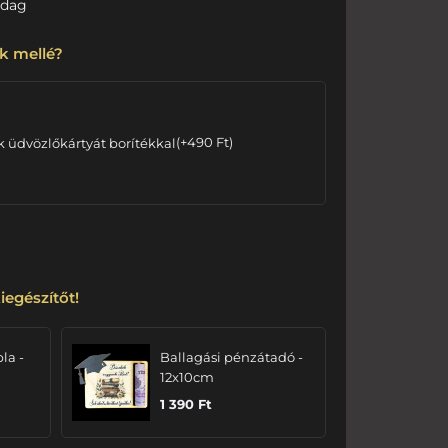
adag
k mellé?
k üdvözlőkártyát borítékkal
(
+
490
Ft
)
iegészítőt!
bla -
Ballagási pénzátadó -
12x10cm
1 390
Ft