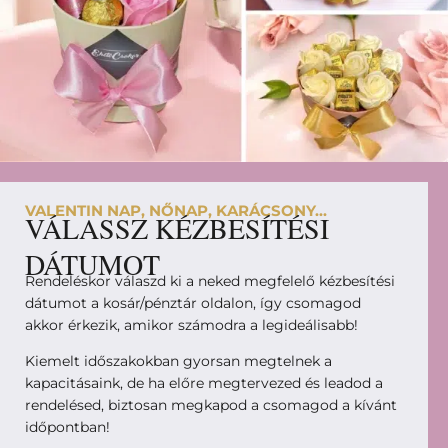
VALENTIN NAP, NŐNAP, KARÁCSONY...
VÁLASSZ KÉZBESÍTÉSI
DÁTUMOT
Rendeléskor válaszd ki a neked megfelelő kézbesítési
dátumot a kosár/pénztár oldalon, így csomagod
akkor érkezik, amikor számodra a legideálisabb!
Kiemelt időszakokban gyorsan megtelnek a
kapacitásaink, de ha előre megtervezed és leadod a
rendelésed, biztosan megkapod a csomagod a kívánt
időpontban!