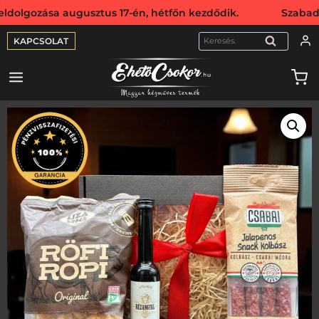
ása augusztus 17-én, hétfőn kezdődik. Szabadság miatt we
KAPCSOLAT
KERESÉS