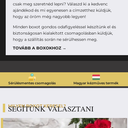
csak meg szeretnéd lepni? Válaszd ki a kedvenc
ajándékod és mi egyenesen a címzetthez küldjük,
hogy az öröm még nagyobb legyen!
Minden boxot gondos odafigyeléssel készítünk el és
biztonságosan kialakított csomagolásban küldjük,
hogy a szállítás során ne sérülhessen meg.
TOVÁBB A BOXOKHOZ →
Sérülésmentes csomagolás
Magyar kézműves termék
MILYEN BOXOT KERESEL?
SEGÍTÜNK VÁLASZTANI