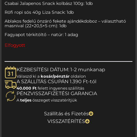
Csabai Jalapenos Snack kolbász 100g: 1db
Röfi ropi sós 40g Liza Snack: 1db
Ablakos fedelű önzáró fekete ajándékdoboz – választható
masnival (22×20,5×5 cm): 1db
Fagyapot térkitöltő – natúr: 1 adag
Elfogyott
KÉZBESÍTÉSI DÁTUM: 1-2 munkanap
Válaszd ki a
kosár/pénztár
oldalon
A SZÁLLÍTÁS CSUPÁN 1.390 Ft-tól
40.000 Ft
felett ingyenes szállítás
PÉNZVISSZAFIZETÉSI GARANCIA
A
teljes
összeget visszatérítjük
Szállítás és Fizetés
VISSZATÉRÍTÉS