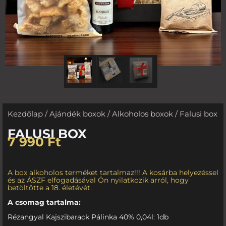
Kezdőlap
/
Ajándék boxok
/
Alkoholos boxok
/ Falusi box
FALUSI BOX
7 990
Ft
A box alkoholos terméket tartalmaz!!! A kosárba helyezéssel
és az ÁSZF elfogadásával Ön nyilatkozik arról, hogy
betöltötte a 18. életévét.
A csomag tartalma:
Rézangyal Kajszibarack Pálinka 40% 0,04l: 1db