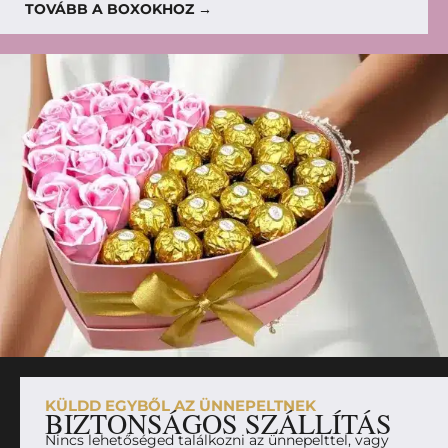
TOVÁBB A BOXOKHOZ →
KÜLDD EGYBŐL AZ ÜNNEPELTNEK
BIZTONSÁGOS SZÁLLÍTÁS
Nincs lehetőséged találkozni az ünnepelttel, vagy