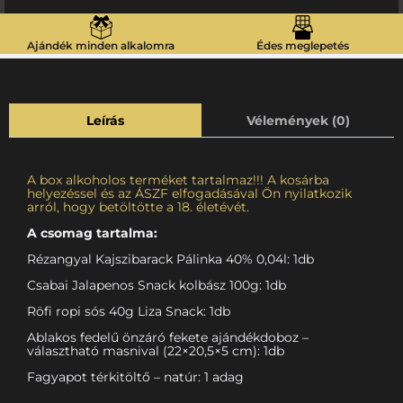
Ajándék minden alkalomra
Édes meglepetés
Leírás
Vélemények (0)
A box alkoholos terméket tartalmaz!!! A kosárba
helyezéssel és az ÁSZF elfogadásával Ön nyilatkozik
arról, hogy betöltötte a 18. életévét.
A csomag tartalma:
Rézangyal Kajszibarack Pálinka 40% 0,04l: 1db
Csabai Jalapenos Snack kolbász 100g: 1db
Röfi ropi sós 40g Liza Snack: 1db
Ablakos fedelű önzáró fekete ajándékdoboz –
választható masnival (22×20,5×5 cm): 1db
Fagyapot térkitöltő – natúr: 1 adag