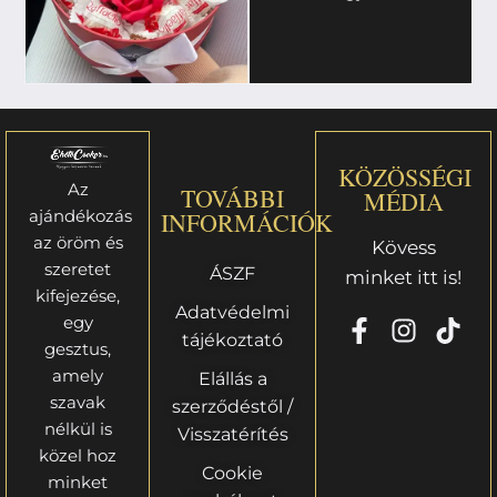
KÖZÖSSÉGI
Az
TOVÁBBI
MÉDIA
ajándékozás
INFORMÁCIÓK
az öröm és
Kövess
szeretet
ÁSZF
minket itt is!
kifejezése,
Adatvédelmi
egy
tájékoztató
gesztus,
amely
Elállás a
szavak
szerződéstől /
nélkül is
Visszatérítés
közel hoz
Cookie
minket