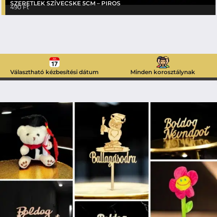
SZERETLEK SZÍVECSKE 5CM – PIROS
490
Ft
Választható kézbesítési dátum
Minden korosztálynak