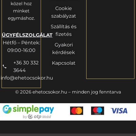
közel hoz
Cookie
minket
szabályzat
egymáshoz.
Szállítás és
fizetés
ÜGYFÉLSZOLGÁLAT
Hétfő – Péntek:
Gyakori
09:00-16:00
kérdések
+36 30 332
Kapcsolat
3644
info@ehetocsokor.hu
© 2026 ehetocsokor.hu – minden jog fenntarva