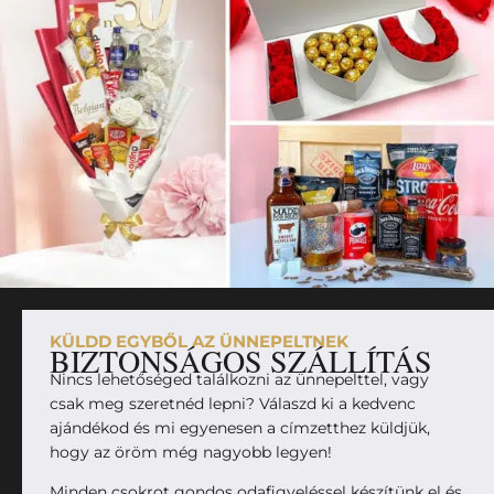
KÜLDD EGYBŐL AZ ÜNNEPELTNEK
BIZTONSÁGOS SZÁLLÍTÁS
Nincs lehetőséged találkozni az ünnepelttel, vagy
csak meg szeretnéd lepni? Válaszd ki a kedvenc
ajándékod és mi egyenesen a címzetthez küldjük,
hogy az öröm még nagyobb legyen!
Minden csokrot gondos odafigyeléssel készítünk el és