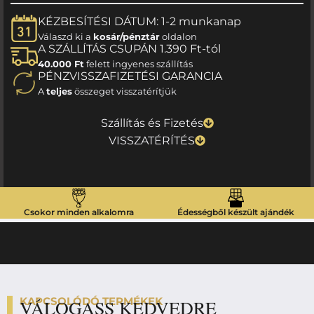
KÉZBESÍTÉSI DÁTUM: 1-2 munkanap
Válaszd ki a
kosár/pénztár
oldalon
A SZÁLLÍTÁS CSUPÁN 1.390 Ft-tól
40.000 Ft
felett ingyenes szállítás
PÉNZVISSZAFIZETÉSI GARANCIA
A
teljes
összeget visszatérítjük
Szállítás és Fizetés
VISSZATÉRÍTÉS
Csokor minden alkalomra
Édességből készült ajándék
KAPCSOLÓDÓ TERMÉKEK
VÁLOGASS KEDVEDRE