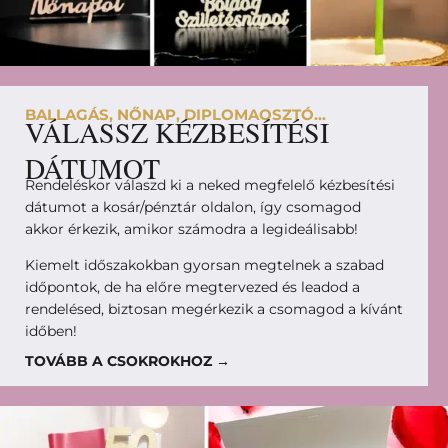
BALLAGÁS, NŐNAP, DIPLOMAOSZTÓ...
VÁLASSZ KÉZBESÍTÉSI
DÁTUMOT
Rendeléskor válaszd ki a neked megfelelő kézbesítési
dátumot a kosár/pénztár oldalon, így csomagod
akkor érkezik, amikor számodra a legideálisabb!
Kiemelt időszakokban gyorsan megtelnek a szabad
időpontok, de ha előre megtervezed és leadod a
rendelésed, biztosan megérkezik a csomagod a kívánt
időben!
TOVÁBB A CSOKROKHOZ →