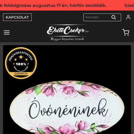
olgozása augusztus 17-én, hétfőn kezdődik. Szabadság mia
KAPCSOLAT
KERESÉS