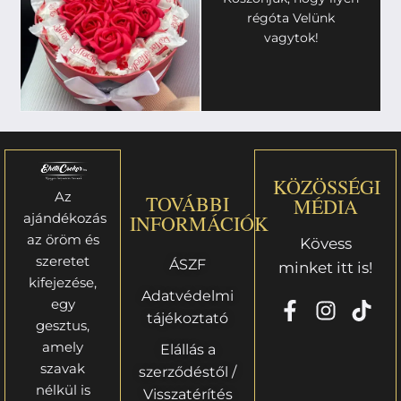
régóta Velünk
vagytok!
KÖZÖSSÉGI
Az
TOVÁBBI
MÉDIA
ajándékozás
INFORMÁCIÓK
az öröm és
Kövess
szeretet
ÁSZF
minket itt is!
kifejezése,
Adatvédelmi
egy
tájékoztató
gesztus,
amely
Elállás a
szavak
szerződéstől /
nélkül is
Visszatérítés