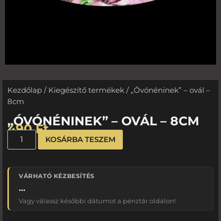
Kezdőlap
/
Kiegészítő termékek
/ „Óvónéninek” – ovál –
8cm
„ÓVÓNÉNINEK” – OVÁL – 8CM
490
Ft
KOSÁRBA TESZEM
VÁRHATÓ KÉZBESÍTÉS
…
Vagy válassz későbbi dátumot a pénztár oldalon!