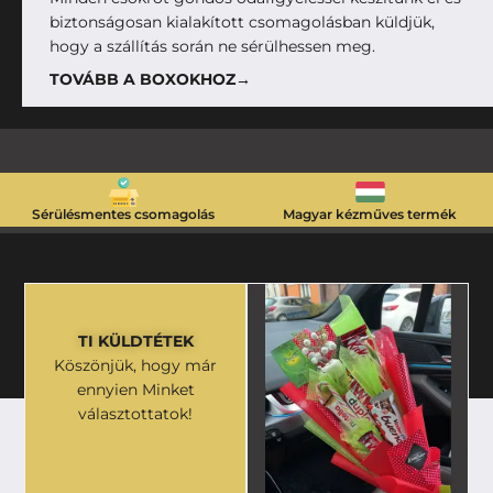
biztonságosan kialakított csomagolásban küldjük,
hogy a szállítás során ne sérülhessen meg.
TOVÁBB A BOXOKHOZ→
Sérülésmentes csomagolás
Magyar kézműves termék
TI KÜLDTÉTEK
Köszönjük, hogy már
ennyien Minket
választottatok!