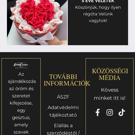
5 ÉVE VELETEK
Köszönjük, hogy ilyen
régóta Velünk
vagytok!
KÖZÖSSÉGI
Az
TOVÁBBI
MÉDIA
ajándékozás
INFORMÁCIÓK
az öröm és
Kövess
szeretet
ÁSZF
minket itt is!
kifejezése,
Adatvédelmi
egy
tájékoztató
gesztus,
amely
Elállás a
szavak
szerződéstől /