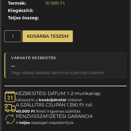
Termék:
10 990
Ft
Kiegészítő:
Teljes összeg:
KOSÁRBA TESZEM
VÁRHATÓ KÉZBESÍTÉS
…
Vagy válassz későbbi dátumot a pénztár oldalon!
KÉZBESÍTÉSI DÁTUM: 1-2 munkanap
Válaszd ki a
kosár/pénztár
oldalon
A SZÁLLÍTÁS CSUPÁN 1.390 Ft-tól
40.000 Ft
felett ingyenes szállítás
PÉNZVISSZAFIZETÉSI GARANCIA
A
teljes
összeget visszatérítjük