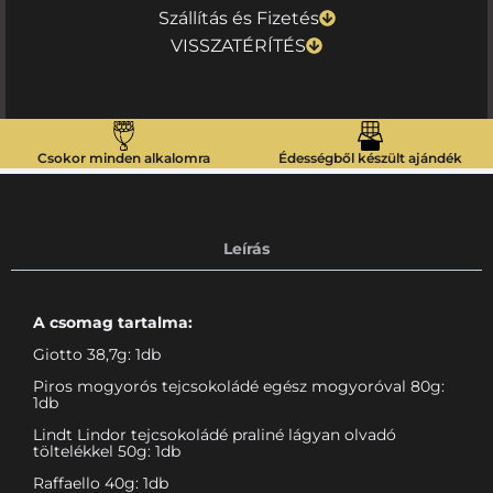
Szállítás és Fizetés
VISSZATÉRÍTÉS
Csokor minden alkalomra
Édességből készült ajándék
Leírás
A csomag tartalma:
Giotto 38,7g: 1db
Piros mogyorós tejcsokoládé egész mogyoróval 80g:
1db
Lindt Lindor tejcsokoládé praliné lágyan olvadó
töltelékkel 50g: 1db
Raffaello 40g: 1db