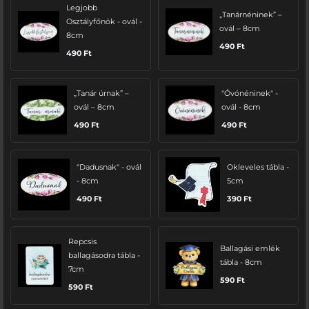
Legjobb
„Tanárnéninek” –
Osztályfőnök - ovál -
ovál – 8cm
8cm
490
Ft
490
Ft
„Tanár úrnak” –
"Óvónéninek" -
ovál – 8cm
ovál - 8cm
490
Ft
490
Ft
"Dadusnak" - ovál
Okleveles tábla -
- 8cm
5cm
490
Ft
390
Ft
Repcsis
Ballagási emlék
ballagásodra tábla -
tábla - 8cm
7cm
590
Ft
590
Ft