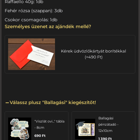
Raffaello 40g: 1db
Fehér rózsa (szappan): 3db
Csokor csomagolás: 1db
Személyes üzenet az ajándék mellé?
Kérek üdvözlőkártyát borítékkal
(
+
490
Ft
)
Válassz plusz "Ballagási" kiegészítőt!
Ballagási
"Viszlát ovi..." tábla
pénzátadó -
- 8cm
12x10cm
690
Ft
1 390
Ft