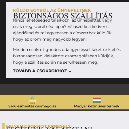
KÜLDD EGYBŐL AZ ÜNNEPELTNEK
BIZTONSÁGOS SZÁLLÍTÁS
Nincs lehetőséged találkozni az ünnepelttel, vagy
csak meg szeretnéd lepni? Válaszd ki a kedvenc
ajándékod és mi egyenesen a címzetthez küldjük,
hogy az öröm még nagyobb legyen!
Minden csokrot gondos odafigyeléssel készítünk el és
biztonságosan kialakított csomagolásban küldjük,
hogy a szállítás során ne sérülhessen meg.
TOVÁBB A CSOKROKHOZ →
Sérülésmentes csomagolás
Magyar kézműves termék
MILYEN CSOKROT KERESEL?