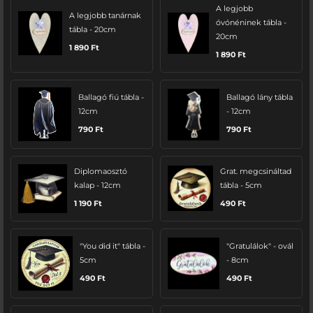
A legjobb
A legjobb tanárnak
óvónéninek tábla -
tábla - 20cm
20cm
1 890
Ft
1 890
Ft
Ballagó fiú tábla -
Ballagó lány tábla
12cm
- 12cm
790
Ft
790
Ft
Diplomaosztó
Grat. megcsináltad
kalap - 12cm
tábla - 5cm
1 190
Ft
490
Ft
"You did it" tábla -
"Gratulálok" - ovál
5cm
- 8cm
490
Ft
490
Ft