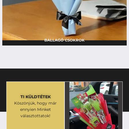
BALLAGÓ CSOKROK
TI KÜLDTÉTEK
Köszönjük, hogy már
ennyien Minket
választottatok!