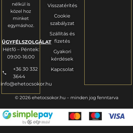
nélkül is
Visszatérítés
közel hoz
Cookie
minket
szabályzat
egymáshoz.
Szállítás és
fizetés
ÜGYFÉLSZOLGÁLAT
Hétfő – Péntek:
Gyakori
09:00-16:00
kérdések
+36 30 332
Kapcsolat
3644
info@ehetocsokor.hu
© 2026 ehetocsokor.hu – minden jog fenntarva