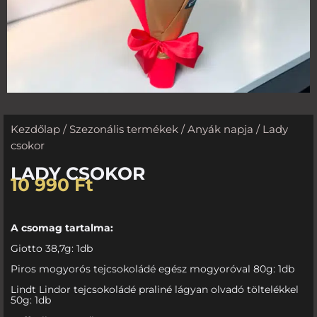
Kezdőlap
/
Szezonális termékek
/
Anyák napja
/ Lady
csokor
LADY CSOKOR
10 990
Ft
A csomag tartalma:
Giotto 38,7g: 1db
Piros mogyorós tejcsokoládé egész mogyoróval 80g: 1db
Lindt Lindor tejcsokoládé praliné lágyan olvadó töltelékkel
50g: 1db