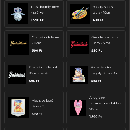
Plüss bagoly 11cm
Ballagási ecset
- szürke
tábla - 10cm
1 590
Ft
490
Ft
Gratulálunk felirat
Gratulálunk felirat
- 11cm
10cm - piros
590
Ft
590
Ft
Gratulálunk felirat
Ballagásodra
10cm - fehér
bagoly tábla - 7cm
590
Ft
690
Ft
A legjobb
Macis ballagó
tanárnéninek tábla -
tábla - 7cm
20cm
690
Ft
1 890
Ft