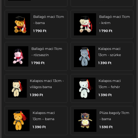
Ballagó maci 11cm
Ballagó maci 11cm
- barna
- krém
1 790
Ft
1 790
Ft
Ballagó maci 11cm
Kalapos maci
- rózsaszín
13cm - szürke
1 790
Ft
1 390
Ft
Kalapos maci 13cm -
Kalapos maci
világos barna
13cm – fehér
1 390
Ft
1 390
Ft
Kalapos maci
Plüss bagoly 11cm
13cm – barna
- barna
1 390
Ft
1 590
Ft