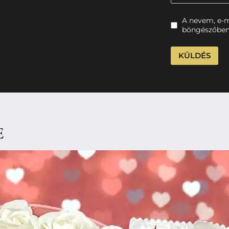
A nevem, e-
böngészőben
E