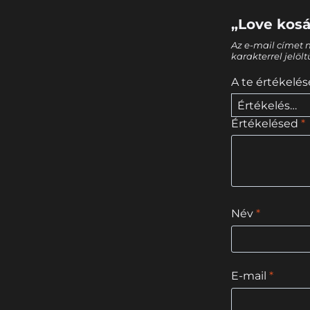
„Love kosá
Az e-mail címet 
karakterrel jelöl
A te értékelé
Értékelésed
*
Név
*
E-mail
*