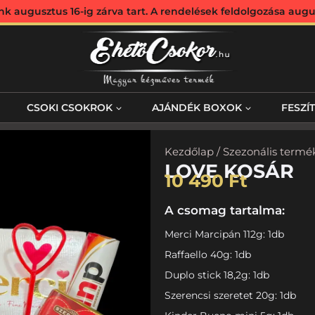
augusztus 16-ig zárva tart. A rendelések feldolgozása augus
CSOKI CSOKROK
AJÁNDÉK BOXOK
FESZÍ
Kezdőlap
/
Szezonális termé
LOVE KOSÁR
10 490
Ft
A csomag tartalma:
Merci Marcipán 112g: 1db
Raffaello 40g: 1db
Duplo stick 18,2g: 1db
Szerencsi szeretet 20g: 1db