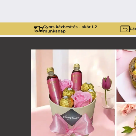
Gyors kézbesítés - akár 1-2
Pén
munkanap