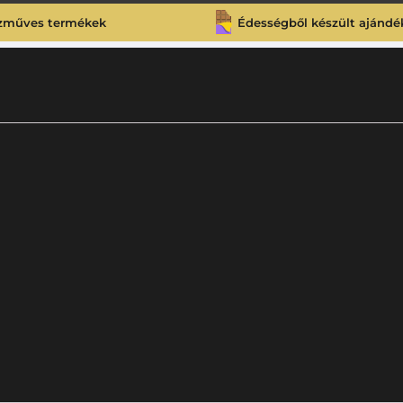
zműves termékek
Édességből készült ajándé