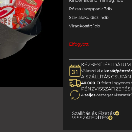
Kinder Bueno mini 5g: 1db
Rózsa (szappan): 3db
Szív alakú dísz: 4db
Virágkosár: 1db
Elfogyott
KÉZBESÍTÉSI DÁTUM:
Válaszd ki a
kosár/pénztá
A SZÁLLÍTÁS CSUPÁN 1
40.000 Ft
felett ingyenes s
PÉNZVISSZAFIZETÉS
A
teljes
összeget visszatérí
Szállítás és Fizetés
VISSZATÉRÍTÉS