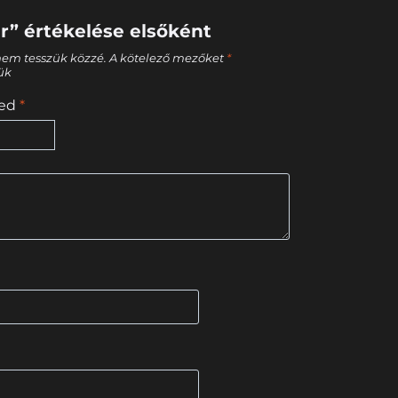
r” értékelése elsőként
nem tesszük közzé.
A kötelező mezőket
*
tük
sed
*