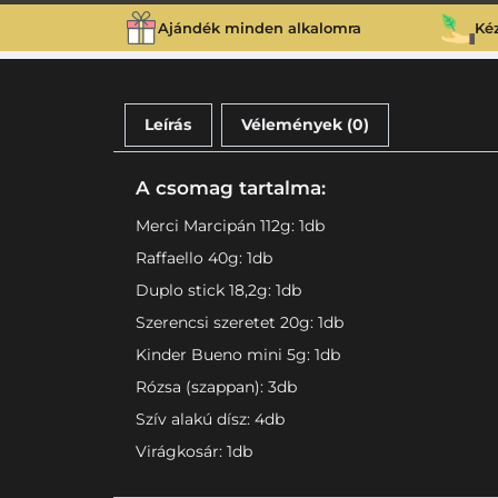
Ajándék minden alkalomra
Ké
Leírás
Vélemények (0)
A csomag tartalma:
Merci Marcipán 112g: 1db
Raffaello 40g: 1db
Duplo stick 18,2g: 1db
Szerencsi szeretet 20g: 1db
Kinder Bueno mini 5g: 1db
Rózsa (szappan): 3db
Szív alakú dísz: 4db
Virágkosár: 1db