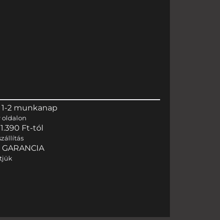
 1-2 munkanap
r
oldalon
.390 Ft-tól
zállítás
I GARANCIA
tjük