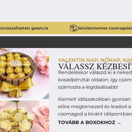
zvisszafizetési garancia
Sérülésmentes csomagolá
VALENTIN NAP, NŐNAP, KAR
VÁLASSZ KÉZBESÍ
Rendeléskor válaszd ki a neke
kosár/pénztár oldalon, így cso
számodra a legideálisabb!
Kiemelt időszakokban gyorsan 
előre megtervezed és leadod a
csomagod a kívánt időpontban
TOVÁBB A BOXOKHOZ →