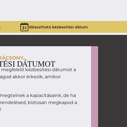
s
Választható kézbesítési dátum
ÁCSONY...
TÉSI DÁTUMOT
d megfelelő kézbesítési dátumot a
magod akkor érkezik, amikor
megtelnek a kapacitásaink, de ha
 rendelésed, biztosan megkapod a
!