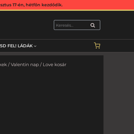
ztus 17-én, hétfőn kezdődik.
KERESÉS
TSD FEL! LÁDÁK
kek
/
Valentin nap
/ Love kosár