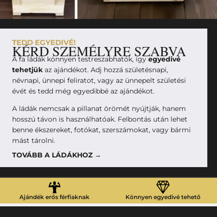
TEDD EGYEDIVÉ!
KÉRD SZEMÉLYRE SZABVA
A fa ládák könnyen testreszabhatók, így
egyedivé
tehetjük
az ajándékot. Adj hozzá születésnapi,
névnapi, ünnepi feliratot, vagy az ünnepelt születési
évét és tedd még egyedibbé az ajándékot.
A ládák nemcsak a pillanat örömét nyújtják, hanem
hosszú távon is használhatóak. Felbontás után lehet
benne ékszereket, fotókat, szerszámokat, vagy bármi
mást tárolni.
TOVÁBB A LÁDÁKHOZ →
Ajándék erős férfiaknak
Könnyen egyedivé tehető