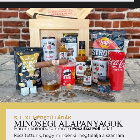
S, L, XL MÉRETŰ LÁDÁK
MINŐSÉGI ALAPANYAGOK
Három különböző méretű
Feszítsd Fel!
ládát
készítettünk, hogy mindenki megtalálja a számára