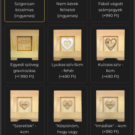
Szigorúan
Nem kérek
Fából vágott
bizalmas
feliratot
számjegyek
(ingyenes)
(ingyenes)
(
+
990
Ft
)
Egyedi szöveg
Lyukas szív 6cm
Kulcsos szív -
gravírozása
- fehér
6cm
(
+
1 990
Ft
)
(
+
490
Ft
)
(
+
490
Ft
)
"Szeretlek" -
"Köszönöm,
"Imádlak" - 4cm
4cm
hogy vagy
(
+
390
Ft
)