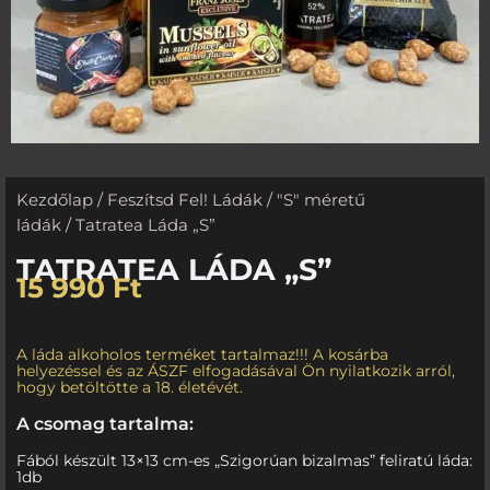
Kezdőlap
/
Feszítsd Fel! Ládák
/
"S" méretű
ládák
/ Tatratea Láda „S”
TATRATEA LÁDA „S”
15 990
Ft
A láda alkoholos terméket tartalmaz!!! A kosárba
helyezéssel és az ÁSZF elfogadásával Ön nyilatkozik arról,
hogy betöltötte a 18. életévét.
A csomag tartalma:
Fából készült 13×13 cm-es „Szigorúan bizalmas” feliratú láda:
1db