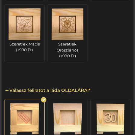
Szeretlek Macis
Szeretlek
(
+
990
Ft
)
Oroszlános
(
+
990
Ft
)
Válassz feliratot a láda OLDALÁRA!
*