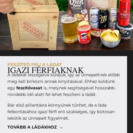
FESZÍTSD FEL! A LÁDÁT
IGAZI FÉRFIAKNAK
A ládákat leszegelve küldjük, így az ünnepeltnek előbb
meg kell bírkózni annak kinyitásával. Ehhez küldünk
egy
feszítővasat
is, melynek segítségével hosszabb-
rövidebb idő alatt fel lehet feszíteni a ládát.
Bár első pillantásra könnyűnek tűnhet, de a láda
felbontásához igazi férfi erő szükséges, így biztosan
lekötik az ünnepelt figyelmét.
TOVÁBB A LÁDÁKHOZ →