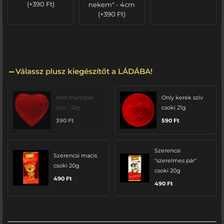
(
+
390
Ft
)
nekem" - 4cm
(
+
390
Ft
)
Válassz plusz kiegészítőt a LÁDÁBA!
Wid marcípán
Only kerek szív
szív - 12g
csoki 21g
390
Ft
590
Ft
Szerencsi
Szerencsi macis
"szerelmes pár"
csoki 20g
csoki 20g
490
Ft
490
Ft