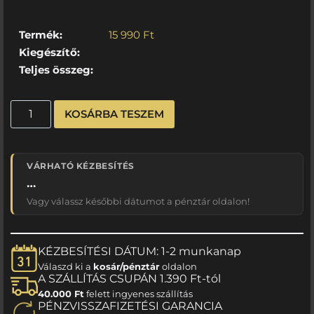
Termék:
15 990
Ft
Kiegészítő:
Teljes összeg:
KOSÁRBA TESZEM
VÁRHATÓ KÉZBESÍTÉS
…
Vagy válassz későbbi dátumot a pénztár oldalon!
KÉZBESÍTÉSI DÁTUM: 1-2 munkanap
Válaszd ki a
kosár/pénztár
oldalon
A SZÁLLÍTÁS CSUPÁN 1.390 Ft-tól
40.000 Ft
felett ingyenes szállítás
PÉNZVISSZAFIZETÉSI GARANCIA