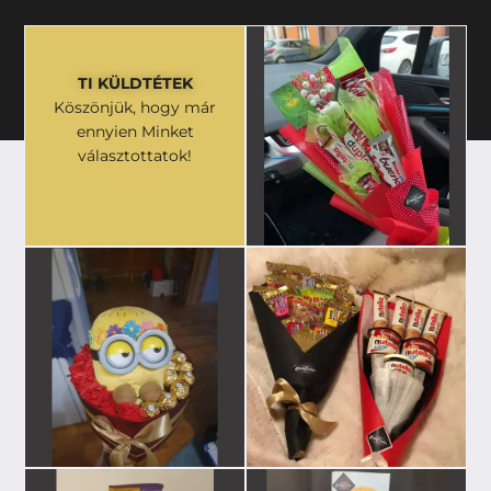
TI KÜLDTÉTEK
Köszönjük, hogy már
ennyien Minket
választottatok!