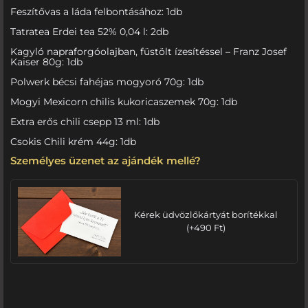
Feszítővas a láda felbontásához: 1db
Tatratea Erdei tea 52% 0,04 l: 2db
Kagyló napraforgóolajban, füstölt ízesítéssel – Franz Josef
Kaiser 80g: 1db
Polwerk bécsi fahéjas mogyoró 70g: 1db
Mogyi Mexicorn chilis kukoricaszemek 70g: 1db
Extra erős chili csepp 13 ml: 1db
Csokis Chili krém 44g: 1db
Személyes üzenet az ajándék mellé?
Kérek üdvözlőkártyát borítékkal
(
+
490
Ft
)