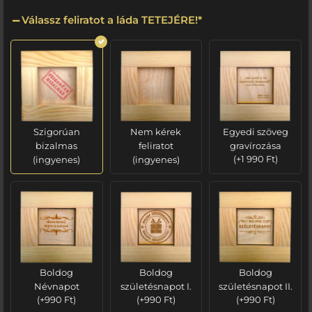
Válassz feliratot a láda TETEJÉRE!
*
Szigorúan
Nem kérek
Egyedi szöveg
bizalmas
feliratot
gravírozása
(ingyenes)
(ingyenes)
(
+
1 990
Ft
)
Boldog
Boldog
Boldog
Névnapot
születésnapot I.
születésnapot II.
(
+
990
Ft
)
(
+
990
Ft
)
(
+
990
Ft
)