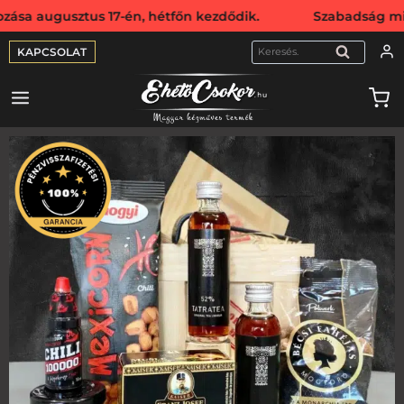
ztus 17-én, hétfőn kezdődik. Szabadság miatt webshopunk a
KAPCSOLAT
KERESÉS