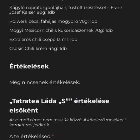
Kagyló napraforgóolajban, füstölt ízesítéssel – Franz
Josef Kaiser 80g: 1db
Polwerk bécsi fahéjas mogyoró 70g: 1db
Mogyi Mexicorn chilis kukoricaszemek 70g: 1db
Extra erős chili csepp 13 ml: 1db
Csokis Chili krém 44g: 1db
Értékelések
Még nincsenek értékelések.
„Tatratea Láda „S”” értékelése
elsőként
Az e-mail címet nem tesszük közzé.
A kötelező mezőket
*
karakterrel jelöltük
A te értékelésed
*