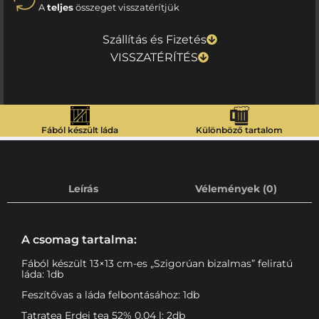
A
teljes
összeget visszatérítjük
Szállítás és Fizetés
VISSZATÉRÍTÉS
Fából készült láda
Különböző tartalom
Leírás
Vélemények (0)
A csomag tartalma:
Fából készült 13×13 cm-es „Szigorúan bizalmas” feliratú
láda: 1db
Feszítővas a láda felbontásához: 1db
Tatratea Erdei tea 52% 0,04 l: 2db