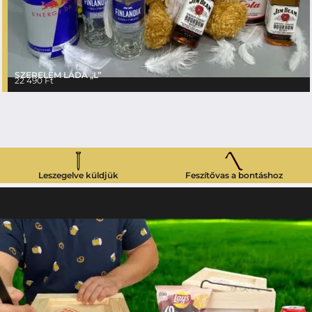
SZERELEM LÁDA „L”
22 490
Ft
Leszegelve küldjük
Feszítővas a bontáshoz