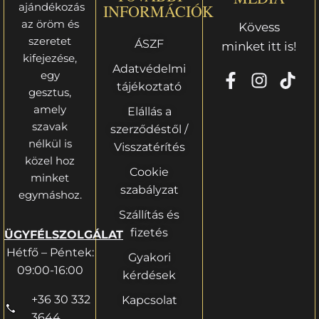
ajándékozás
INFORMÁCIÓK
az öröm és
Kövess
szeretet
ÁSZF
minket itt is!
kifejezése,
Adatvédelmi
egy
tájékoztató
gesztus,
amely
Elállás a
szavak
szerződéstől /
nélkül is
Visszatérítés
közel hoz
Cookie
minket
szabályzat
egymáshoz.
Szállítás és
fizetés
ÜGYFÉLSZOLGÁLAT
Hétfő – Péntek:
Gyakori
09:00-16:00
kérdések
+36 30 332
Kapcsolat
3644