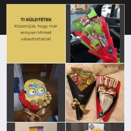
TI KÜLDTÉTEK
Köszönjük, hogy már
ennyien Minket
választottatok!