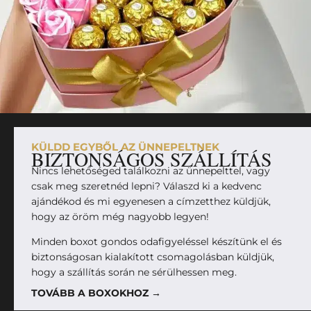
KÜLDD EGYBŐL AZ ÜNNEPELTNEK
BIZTONSÁGOS SZÁLLÍTÁS
Nincs lehetőséged találkozni az ünnepelttel, vagy
csak meg szeretnéd lepni? Válaszd ki a kedvenc
ajándékod és mi egyenesen a címzetthez küldjük,
hogy az öröm még nagyobb legyen!
Minden boxot gondos odafigyeléssel készítünk el és
biztonságosan kialakított csomagolásban küldjük,
hogy a szállítás során ne sérülhessen meg.
TOVÁBB A BOXOKHOZ →