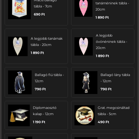
Macis ballagó
tanárnéninek tábla -
tábla - 7cm
20cm
690
Ft
1 890
Ft
A legjobb
A legjobb tanárnak
óvónéninek tábla -
tábla - 20cm
20cm
1 890
Ft
1 890
Ft
Ballagó fiú tábla -
Ballagó lány tábla
12cm
- 12cm
790
Ft
790
Ft
Diplomaosztó
Grat. megcsináltad
kalap - 12cm
tábla - 5cm
1 190
Ft
490
Ft