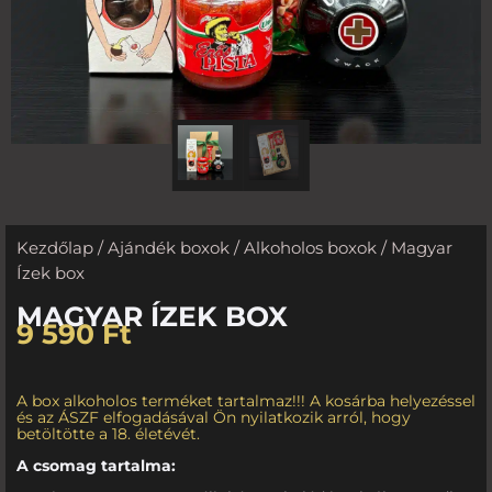
Kezdőlap
/
Ajándék boxok
/
Alkoholos boxok
/ Magyar
Ízek box
MAGYAR ÍZEK BOX
9 590
Ft
A box alkoholos terméket tartalmaz!!! A kosárba helyezéssel
és az ÁSZF elfogadásával Ön nyilatkozik arról, hogy
betöltötte a 18. életévét.
A csomag tartalma: