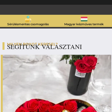
Sérülésmentes csomagolás
Magyar kézműves termék
MILYEN BOXOT KERESEL?
SEGÍTÜNK VÁLASZTANI