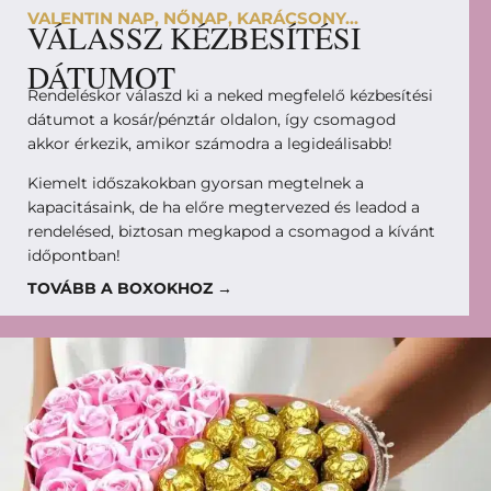
VALENTIN NAP, NŐNAP, KARÁCSONY...
VÁLASSZ KÉZBESÍTÉSI
DÁTUMOT
Rendeléskor válaszd ki a neked megfelelő kézbesítési
dátumot a kosár/pénztár oldalon, így csomagod
akkor érkezik, amikor számodra a legideálisabb!
Kiemelt időszakokban gyorsan megtelnek a
kapacitásaink, de ha előre megtervezed és leadod a
rendelésed, biztosan megkapod a csomagod a kívánt
időpontban!
TOVÁBB A BOXOKHOZ →