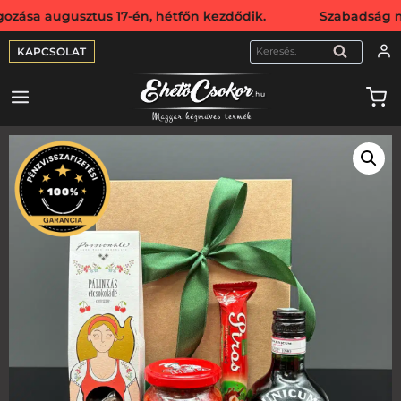
gusztus 17-én, hétfőn kezdődik. Szabadság miatt webshopun
KAPCSOLAT
KERESÉS