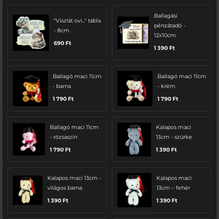
Ballagási
"Viszlát ovi..." tábla
pénzátadó -
- 8cm
12x10cm
690
Ft
1 390
Ft
Ballagó maci 11cm
Ballagó maci 11cm
- barna
- krém
1 790
Ft
1 790
Ft
Ballagó maci 11cm
Kalapos maci
- rózsaszín
13cm - szürke
1 790
Ft
1 390
Ft
Kalapos maci 13cm -
Kalapos maci
világos barna
13cm – fehér
1 390
Ft
1 390
Ft