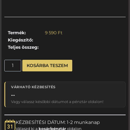
Termék:
9 590
Ft
Kiegészítő:
Teljes összeg:
KOSÁRBA TESZEM
VÁRHATÓ KÉZBESÍTÉS
…
Vagy válassz későbbi dátumot a pénztár oldalon!
KÉZBESÍTÉSI DÁTUM: 1-2 munkanap
Válaszd ki a
kosár/pénztár
oldalon