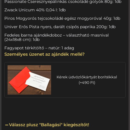
Passionate Cseresznyepálinkás csokoládé golyók 80g: 1db
Zwack Unicum 40% 0,04 l: 1db
Piros Mogyorós tejcsokoládé egész mogyoróval 40g: 1db
Univer Erős Pista nyers, darált csípős paprika 200g: 1db
Fedeles barna ajándékdoboz – választható masnival
(24x18x8 cm): 1db
Fagyapot térkitöltő – natúr: 1 adag
Személyes üzenet az ajándék mellé?
Kérek üdvözlőkártyát borítékkal
(
+
490
Ft
)
Válassz plusz "Ballagási" kiegészítőt!