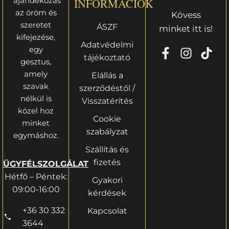
ajándékozás
INFORMÁCIÓK
az öröm és
Kövess
szeretet
ÁSZF
minket itt is!
kifejezése,
Adatvédelmi
egy
tájékoztató
gesztus,
amely
Elállás a
szavak
szerződéstől /
nélkül is
Visszatérítés
közel hoz
Cookie
minket
szabályzat
egymáshoz.
Szállítás és
fizetés
ÜGYFÉLSZOLGÁLAT
Hétfő – Péntek:
Gyakori
09:00-16:00
kérdések
+36 30 332
Kapcsolat
3644