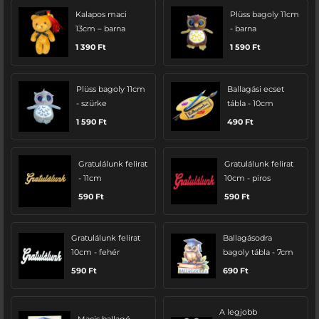
Kalapos maci
Plüss bagoly 11cm
13cm – barna
- barna
1 390
Ft
1 590
Ft
Plüss bagoly 11cm
Ballagási ecset
- szürke
tábla - 10cm
1 590
Ft
490
Ft
Gratulálunk felirat
Gratulálunk felirat
- 11cm
10cm - piros
590
Ft
590
Ft
Gratulálunk felirat
Ballagásodra
10cm - fehér
bagoly tábla - 7cm
590
Ft
690
Ft
A legjobb