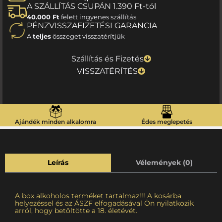
A SZÁLLÍTÁS CSUPÁN 1.390 Ft-tól
40.000 Ft
felett ingyenes szállítás
PÉNZVISSZAFIZETÉSI GARANCIA
A
teljes
összeget visszatérítjük
Szállítás és Fizetés
VISSZATÉRÍTÉS
Ajándék minden alkalomra
Édes meglepetés
Leírás
Vélemények (0)
A box alkoholos terméket tartalmaz!!! A kosárba
helyezéssel és az ÁSZF elfogadásával Ön nyilatkozik
arról, hogy betöltötte a 18. életévét.