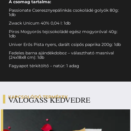
A csomag tartalma:
Passionate Cseresznyepálinkás csokoládé golyók 80g:
1db
Zwack Unicum 40% 0,04 l: 1db
Piros Mogyorós tejcsokoládé egész mogyoróval 40g:
1db
Univer Erős Pista nyers, darált csípős paprika 200g: 1db
Fedeles barna ajándékdoboz – választható masnival
(24x18x8 cm): 1db
Fagyapot térkitöltő – natúr: 1 adag
KAPCSOLÓDÓ TERMÉKEK
VÁLOGASS KEDVEDRE