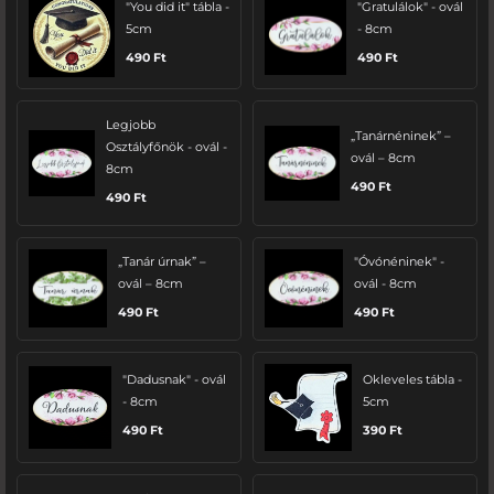
"You did it" tábla -
"Gratulálok" - ovál
5cm
- 8cm
490
Ft
490
Ft
Legjobb
„Tanárnéninek” –
Osztályfőnök - ovál -
ovál – 8cm
8cm
490
Ft
490
Ft
„Tanár úrnak” –
"Óvónéninek" -
ovál – 8cm
ovál - 8cm
490
Ft
490
Ft
"Dadusnak" - ovál
Okleveles tábla -
- 8cm
5cm
490
Ft
390
Ft