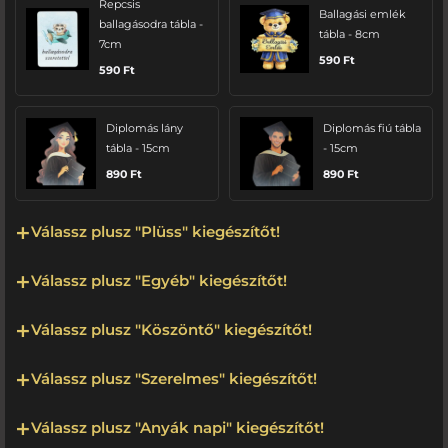
Repcsis
Ballagási emlék
ballagásodra tábla -
tábla - 8cm
7cm
590
Ft
590
Ft
Diplomás lány
Diplomás fiú tábla
tábla - 15cm
- 15cm
890
Ft
890
Ft
Válassz plusz "Plüss" kiegészítőt!
Válassz plusz "Egyéb" kiegészítőt!
Válassz plusz "Köszöntő" kiegészítőt!
Válassz plusz "Szerelmes" kiegészítőt!
Válassz plusz "Anyák napi" kiegészítőt!