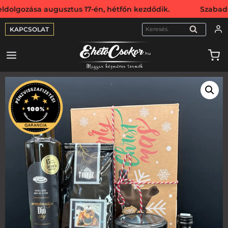
ása augusztus 17-én, hétfőn kezdődik. Szabadság miatt we
KAPCSOLAT
KERESÉS