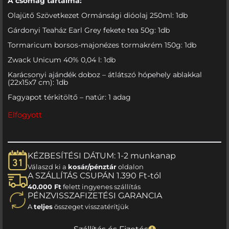
A csomag tartalma:
Olajütő Szövetkezet Ormánsági dióolaj 250ml: 1db
Gárdonyi Teaház Earl Grey fekete tea 50g: 1db
Tormaricum borsos-majonézes tormakrém 150g: 1db
Zwack Unicum 40% 0,04 l: 1db
Karácsonyi ajándék doboz – átlátszó hópehely ablakkal
(22x15x7 cm): 1db
Fagyapot térkitöltő – natúr: 1 adag
Elfogyott
KÉZBESÍTÉSI DÁTUM: 1-2 munkanap
Válaszd ki a
kosár/pénztár
oldalon
A SZÁLLÍTÁS CSUPÁN 1.390 Ft-tól
40.000 Ft
felett ingyenes szállítás
PÉNZVISSZAFIZETÉSI GARANCIA
A
teljes
összeget visszatérítjük