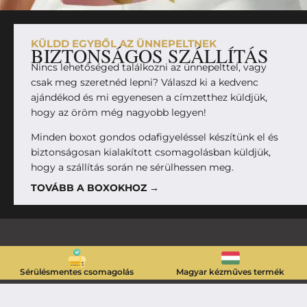
KÜLDD EGYBŐL AZ ÜNNEPELTNEK
BIZTONSÁGOS SZÁLLÍTÁS
Nincs lehetőséged találkozni az ünnepelttel, vagy
csak meg szeretnéd lepni? Válaszd ki a kedvenc
ajándékod és mi egyenesen a címzetthez küldjük,
hogy az öröm még nagyobb legyen!
Minden boxot gondos odafigyeléssel készítünk el és
biztonságosan kialakított csomagolásban küldjük,
hogy a szállítás során ne sérülhessen meg.
TOVÁBB A BOXOKHOZ →
Sérülésmentes csomagolás
Magyar kézműves termék