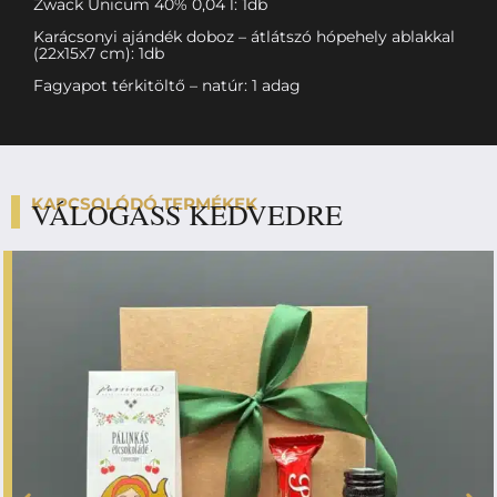
Zwack Unicum 40% 0,04 l: 1db
Karácsonyi ajándék doboz – átlátszó hópehely ablakkal
(22x15x7 cm): 1db
Fagyapot térkitöltő – natúr: 1 adag
KAPCSOLÓDÓ TERMÉKEK
VÁLOGASS KEDVEDRE