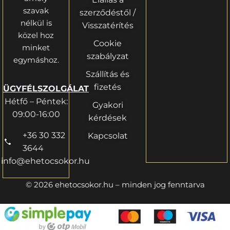
szavak
szerződéstől /
nélkül is
Visszatérítés
közel hoz
Cookie
minket
szabályzat
egymáshoz.
Szállítás és
fizetés
ÜGYFÉLSZOLGÁLAT
Hétfő – Péntek:
Gyakori
09:00-16:00
kérdések
+36 30 332
Kapcsolat
3644
info@ehetocsokor.hu
© 2026 ehetocsokor.hu – minden jog fenntarva