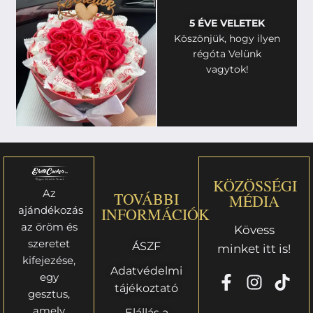
5 ÉVE VELETEK
Köszönjük, hogy ilyen
régóta Velünk
vagytok!
KÖZÖSSÉGI
Az
TOVÁBBI
MÉDIA
ajándékozás
INFORMÁCIÓK
az öröm és
Kövess
szeretet
ÁSZF
minket itt is!
kifejezése,
Adatvédelmi
egy
tájékoztató
gesztus,
amely
Elállás a