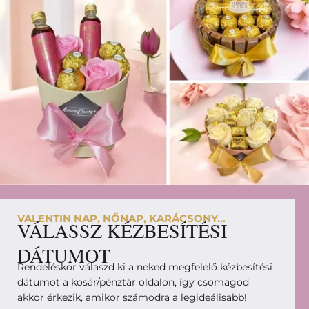
VALENTIN NAP, NŐNAP, KARÁCSONY...
VÁLASSZ KÉZBESÍTÉSI
DÁTUMOT
Rendeléskor válaszd ki a neked megfelelő kézbesítési
dátumot a kosár/pénztár oldalon, így csomagod
akkor érkezik, amikor számodra a legideálisabb!