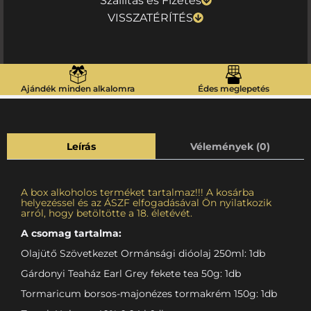
Szállítás és Fizetés
VISSZATÉRÍTÉS
Ajándék minden alkalomra
Édes meglepetés
Leírás
Vélemények (0)
A box alkoholos terméket tartalmaz!!! A kosárba
helyezéssel és az ÁSZF elfogadásával Ön nyilatkozik
arról, hogy betöltötte a 18. életévét.
A csomag tartalma:
Olajütő Szövetkezet Ormánsági dióolaj 250ml: 1db
Gárdonyi Teaház Earl Grey fekete tea 50g: 1db
Tormaricum borsos-majonézes tormakrém 150g: 1db