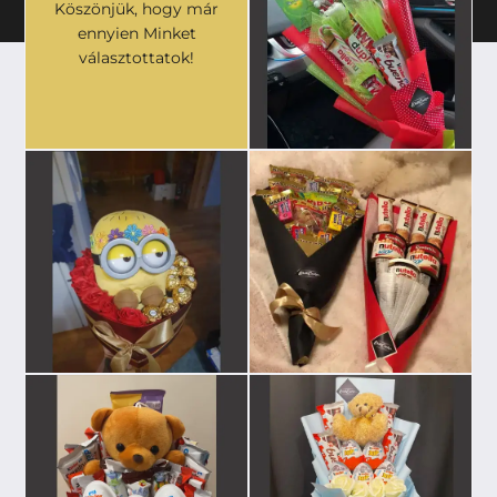
Köszönjük, hogy már
ennyien Minket
választottatok!