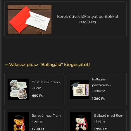
Kérek üdvözlőkártyát borítékkal
(
+
490
Ft
)
Válassz plusz "Ballagási" kiegészítőt!
Ballagási
"Viszlát ovi..." tábla
pénzátadó -
- 8cm
12x10cm
690
Ft
1 390
Ft
Ballagó maci 11cm
Ballagó maci 11cm
- barna
- krém
1 790
Ft
1 790
Ft