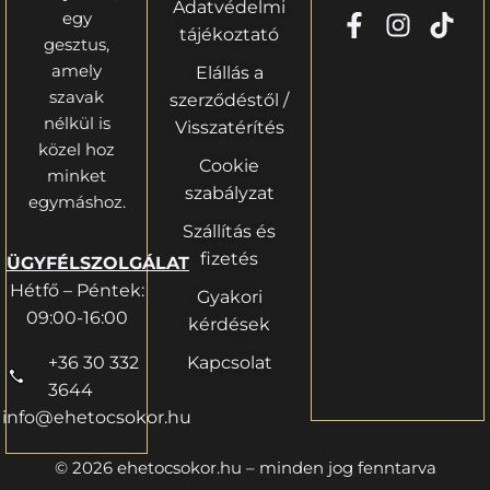
Adatvédelmi
egy
tájékoztató
gesztus,
amely
Elállás a
szavak
szerződéstől /
nélkül is
Visszatérítés
közel hoz
Cookie
minket
szabályzat
egymáshoz.
Szállítás és
fizetés
ÜGYFÉLSZOLGÁLAT
Hétfő – Péntek:
Gyakori
09:00-16:00
kérdések
+36 30 332
Kapcsolat
3644
info@ehetocsokor.hu
© 2026 ehetocsokor.hu – minden jog fenntarva