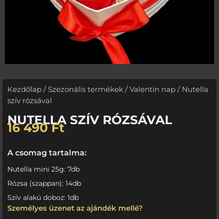
Kezdőlap
/
Szezonális termékek
/
Valentin nap
/ Nutella
szív rózsával
NUTELLA SZÍV RÓZSÁVAL
16 490
Ft
A csomag tartalma:
Nutella mini 25g: 7db
Rózsa (szappan): 14db
Szív alakú doboz: 1db
Személyes üzenet az ajándék mellé?