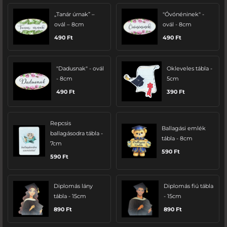
„Tanár úrnak” –
"Óvónéninek" -
ovál – 8cm
ovál - 8cm
490
Ft
490
Ft
"Dadusnak" - ovál
Okleveles tábla -
- 8cm
5cm
490
Ft
390
Ft
Repcsis
Ballagási emlék
ballagásodra tábla -
tábla - 8cm
7cm
590
Ft
590
Ft
Diplomás lány
Diplomás fiú tábla
tábla - 15cm
- 15cm
890
Ft
890
Ft