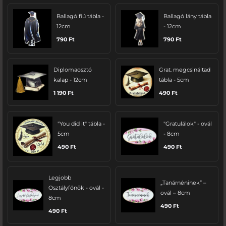
Ballagó fiú tábla -
Ballagó lány tábla
12cm
- 12cm
790
Ft
790
Ft
Diplomaosztó
Grat. megcsináltad
kalap - 12cm
tábla - 5cm
1 190
Ft
490
Ft
"You did it" tábla -
"Gratulálok" - ovál
5cm
- 8cm
490
Ft
490
Ft
Legjobb
„Tanárnéninek” –
Osztályfőnök - ovál -
ovál – 8cm
8cm
490
Ft
490
Ft