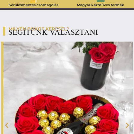
Sérülésmentes csomagolás
Magyar kézműves termék
MILYEN BOXOT KERESEL?
SEGÍTÜNK VÁLASZTANI