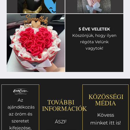
5 ÉVE VELETEK
Köszönjük, hogy ilyen
régóta Velünk
vagytok!
KÖZÖSSÉGI
Az
TOVÁBBI
MÉDIA
ajándékozás
INFORMÁCIÓK
az öröm és
Kövess
szeretet
ÁSZF
minket itt is!
kifejezése,