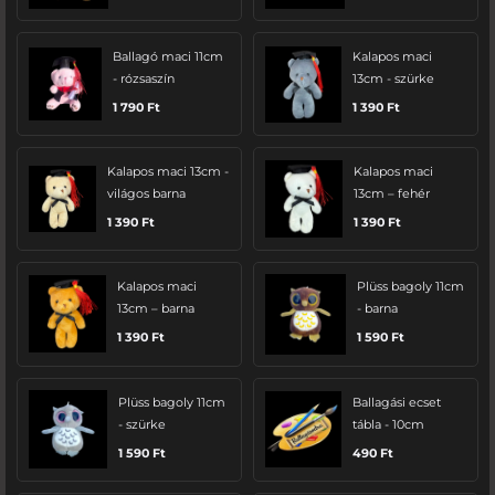
Ballagó maci 11cm
Kalapos maci
- rózsaszín
13cm - szürke
1 790
Ft
1 390
Ft
Kalapos maci 13cm -
Kalapos maci
világos barna
13cm – fehér
1 390
Ft
1 390
Ft
Kalapos maci
Plüss bagoly 11cm
13cm – barna
- barna
1 390
Ft
1 590
Ft
Plüss bagoly 11cm
Ballagási ecset
- szürke
tábla - 10cm
1 590
Ft
490
Ft