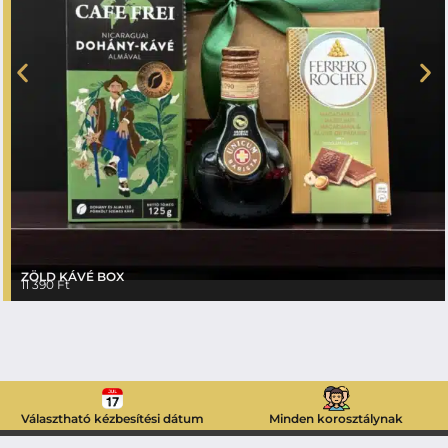
ZÖLD KÁVÉ BOX
11 390
Ft
Választható kézbesítési dátum
Minden korosztálynak