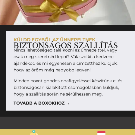
KÜLDD EGYBŐL AZ ÜNNEPELTNEK
BIZTONSÁGOS SZÁLLÍTÁS
Nincs lehetőséged találkozni az ünnepelttel, vagy
csak meg szeretnéd lepni? Válaszd ki a kedvenc
ajándékod és mi egyenesen a címzetthez küldjük,
hogy az öröm még nagyobb legyen!
Minden boxot gondos odafigyeléssel készítünk el és
biztonságosan kialakított csomagolásban küldjük,
hogy a szállítás során ne sérülhessen meg.
TOVÁBB A BOXOKHOZ →