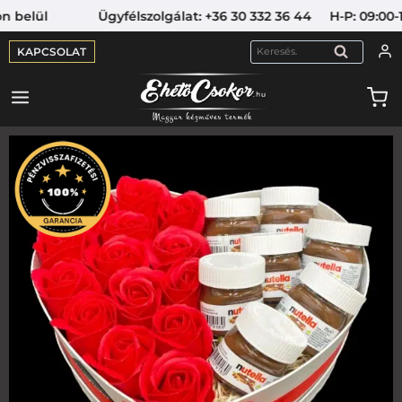
lül Ügyfélszolgálat: +36 30 332 36 44 H-P: 09:00-16:00
KAPCSOLAT
KERESÉS