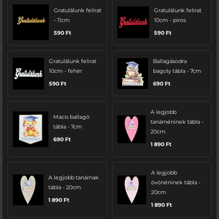
Gratulálunk felirat
Gratulálunk felirat
- 11cm
10cm - piros
590
Ft
590
Ft
Gratulálunk felirat
Ballagásodra
10cm - fehér
bagoly tábla - 7cm
590
Ft
690
Ft
A legjobb
Macis ballagó
tanárnéninek tábla -
tábla - 7cm
20cm
690
Ft
1 890
Ft
A legjobb
A legjobb tanárnak
óvónéninek tábla -
tábla - 20cm
20cm
1 890
Ft
1 890
Ft