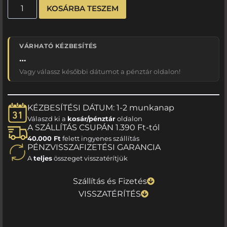
KOSÁRBA TESZEM
VÁRHATÓ KÉZBESÍTÉS
…
Vagy válassz későbbi dátumot a pénztár oldalon!
KÉZBESÍTÉSI DÁTUM: 1-2 munkanap
Válaszd ki a
kosár/pénztár
oldalon
A SZÁLLÍTÁS CSUPÁN 1.390 Ft-tól
40.000 Ft
felett ingyenes szállítás
PÉNZVISSZAFIZETÉSI GARANCIA
A
teljes
összeget visszatérítjük
Szállítás és Fizetés
VISSZATÉRÍTÉS