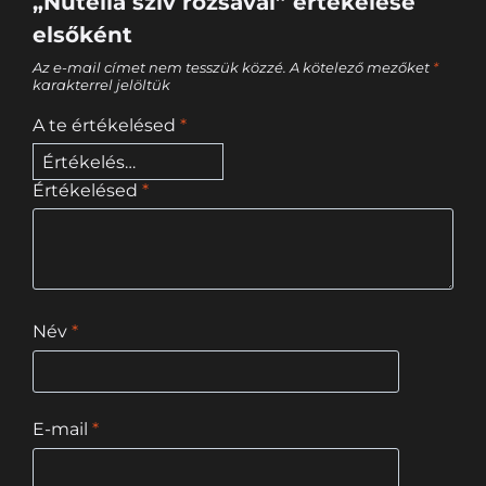
„Nutella szív rózsával” értékelése
elsőként
Az e-mail címet nem tesszük közzé.
A kötelező mezőket
*
karakterrel jelöltük
A te értékelésed
*
Értékelésed
*
Név
*
E-mail
*