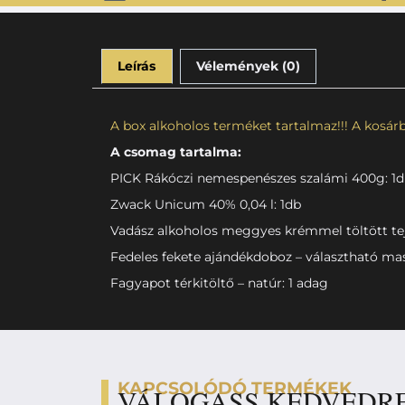
Leírás
Vélemények (0)
A box alkoholos terméket tartalmaz!!! A kosárba
A csomag tartalma:
PICK Rákóczi nemespenészes szalámi 400g: 1
Zwack Unicum 40% 0,04 l: 1db
Vadász alkoholos meggyes krémmel töltött tej
Fedeles fekete ajándékdoboz – választható masn
Fagyapot térkitöltő – natúr: 1 adag
KAPCSOLÓDÓ TERMÉKEK
VÁLOGASS KEDVEDR