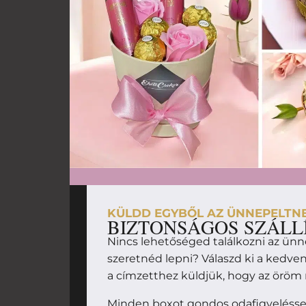
KÜLDD EGYBŐL AZ ÜNNEPELTN
BIZTONSÁGOS SZÁLL
Nincs lehetőséged találkozni az ünn
szeretnéd lepni? Válaszd ki a kedv
a címzetthez küldjük, hogy az örö
Minden boxot gondos odafigyeléssel