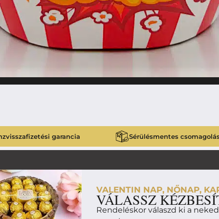
zvisszafizetési garancia
Sérülésmentes csomagolá
VALENTIN NAP, NŐNAP, KAR
VÁLASSZ KÉZBESÍ
Rendeléskor válaszd ki a neke