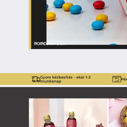
15 490
Ft
POPCORN BOX
Gyors kézbesítés - akár 1-2
Pén
munkanap