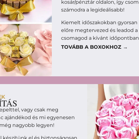
kosár/pénztár oldalon, így cso
számodra a legideálisabb!
Kiemelt időszakokban gyorsan 
előre megtervezed és leadod a
csomagod a kívánt időpontban
TOVÁBB A BOXOKHOZ →
EK
ÍTÁS
epelttel, vagy csak meg
enc ajándékod és mi egyenesen
m még nagyobb legyen!
 készítünk el és biztonságosan