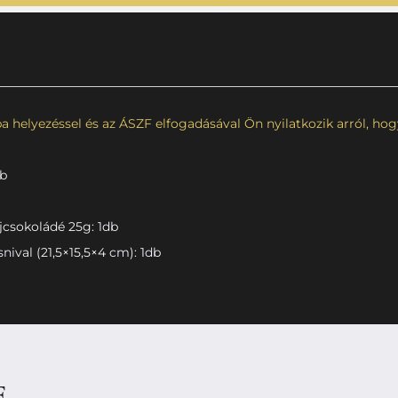
 helyezéssel és az ÁSZF elfogadásával Ön nyilatkozik arról, hogy 
db
csokoládé 25g: 1db
ival (21,5×15,5×4 cm): 1db
E