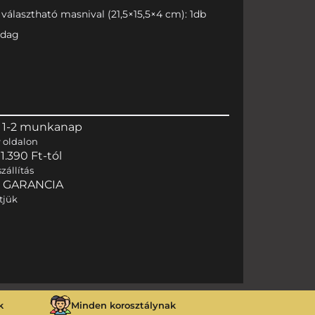
választható masnival (21,5×15,5×4 cm): 1db
adag
 1-2 munkanap
r
oldalon
.390 Ft-tól
zállítás
I GARANCIA
tjük
k
Minden korosztálynak