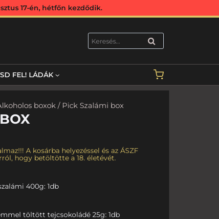
ztus 17-én, hétfőn kezdődik.
KERESÉS
TSD FEL! LÁDÁK
Alkoholos boxok
/ Pick Szalámi box
 BOX
lmaz!!! A kosárba helyezéssel és az ÁSZF
ról, hogy betöltötte a 18. életévét.
zalámi 400g: 1db
mmel töltött tejcsokoládé 25g: 1db