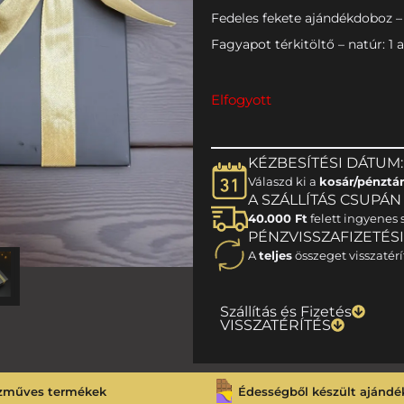
Fedeles fekete ajándékdoboz – 
Fagyapot térkitöltő – natúr: 1 
Elfogyott
KÉZBESÍTÉSI DÁTUM:
Válaszd ki a
kosár/pénztá
A SZÁLLÍTÁS CSUPÁN 1
40.000 Ft
felett ingyenes s
PÉNZVISSZAFIZETÉS
A
teljes
összeget visszatérí
Szállítás és Fizetés
VISSZATÉRÍTÉS
zműves termékek
Édességből készült ajándé