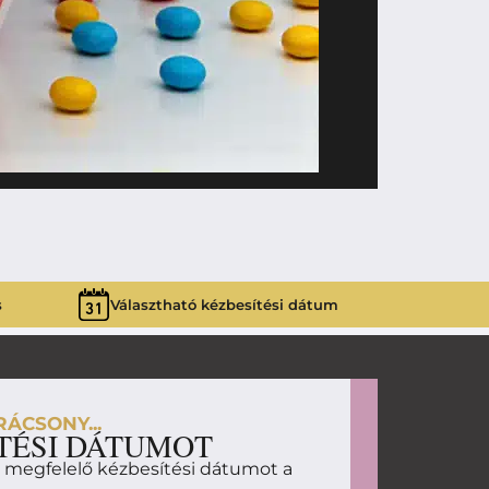
10 990
Ft
WHITE FER
s
Választható kézbesítési dátum
ÁCSONY...
TÉSI DÁTUMOT
d megfelelő kézbesítési dátumot a