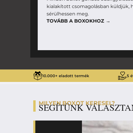
kialakított csomagolásban küldjük, h
sérülhessen meg.
TOVÁBB A BOXOKHOZ →
10.000+ eladott termék
5 é
MILYEN BOXOT KERESEL?
SEGÍTÜNK VÁLASZTA