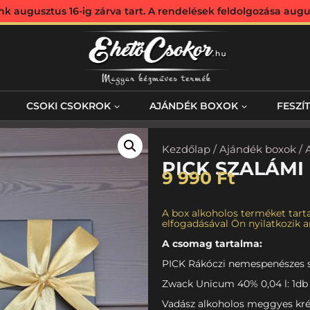
augusztus 16-ig zárva tart. A rendelések feldolgozása augus
CSOKI CSOKROK
AJÁNDÉK BOXOK
FESZÍ
Kezdőlap
/
Ajándék boxok
/
PICK SZALÁMI
9 990
Ft
A box alkoholos terméket tarta
elfogadásával Ön nyilatkozik ar
A csomag tartalma:
PICK Rákóczi nemespenészes s
Zwack Unicum 40% 0,04 l: 1db
Vadász alkoholos meggyes kré