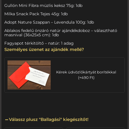
Gullón Mini Fibra müzlis keksz 75g: 1db
Milka Snack Pack Tejes 45g: 1db
Adopt Nature Szappan – Levendula 100g: 1db
Ablakos fedelű önzáró natúr ajándékdoboz – választható
masnival (36x25x5 cm): 1db
Fagyapot térkitöltő – natúr: 1 adag
Személyes üzenet az ajándék mellé?
Kérek üdvözlőkártyát borítékkal
(
+
490
Ft
)
Válassz plusz "Ballagási" kiegészítőt!