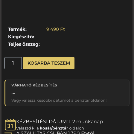
Termék:
9 490
Ft
Kiegészítő:
Teljes összeg:
KOSÁRBA TESZEM
VÁRHATÓ KÉZBESÍTÉS
…
Vagy válassz későbbi dátumot a pénztár oldalon!
KÉZBESÍTÉSI DÁTUM: 1-2 munkanap
Válaszd ki a
kosár/pénztár
oldalon
A SZÁLLÍTÁS CSUPÁN 1.390 Ft-tól