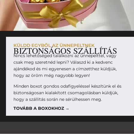
KÜLDD EGYBŐL AZ ÜNNEPELTNEK
BIZTONSÁGOS SZÁLLÍTÁS
Nincs lehetőséged találkozni az ünnepelttel, vagy
csak meg szeretnéd lepni? Válaszd ki a kedvenc
ajándékod és mi egyenesen a címzetthez küldjük,
hogy az öröm még nagyobb legyen!
Minden boxot gondos odafigyeléssel készítünk el és
biztonságosan kialakított csomagolásban küldjük,
hogy a szállítás során ne sérülhessen meg.
TOVÁBB A BOXOKHOZ →