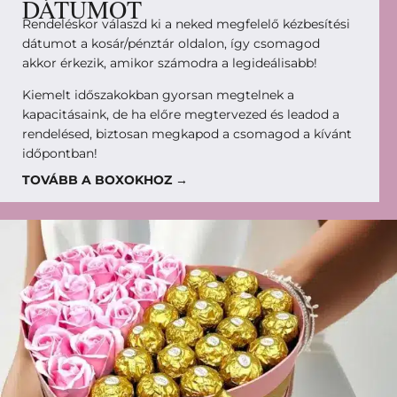
DÁTUMOT
Rendeléskor válaszd ki a neked megfelelő kézbesítési
dátumot a kosár/pénztár oldalon, így csomagod
akkor érkezik, amikor számodra a legideálisabb!
Kiemelt időszakokban gyorsan megtelnek a
kapacitásaink, de ha előre megtervezed és leadod a
rendelésed, biztosan megkapod a csomagod a kívánt
időpontban!
TOVÁBB A BOXOKHOZ →