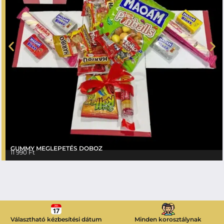
GUMMY MEGLEPETÉS DOBOZ
11 990
Ft
Választható kézbesítési dátum
Minden korosztálynak