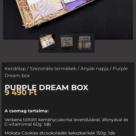
Kezdőlap
/
Szezonális termékek
/
Anyák napja
/ Purple
Dream box
PURPLE DREAM BOX
9 490
Ft
A csomag tartalma:
Verbena töltött keménycukorka levendulával, áfonyával és
C-vitaminnal 60g: 1db
Mokate Cookies étcsokoládés kekszkarikák 150g: 1db