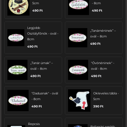
5cm
- 8cm
490
Ft
490
Ft
Legjobb
„Tanárnéninek” –
Osztályfőnök - ovál -
ovál – 8cm
8cm
490
Ft
490
Ft
„Tanár úrnak” –
"Óvónéninek" -
ovál – 8cm
ovál - 8cm
490
Ft
490
Ft
"Dadusnak" - ovál
Okleveles tábla -
- 8cm
5cm
490
Ft
390
Ft
Repcsis
Ballagási emlék