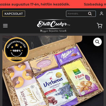
gusztus 17-én, hétfőn kezdődik. Szabadság miatt webshopun
KAPCSOLAT
KERESÉS