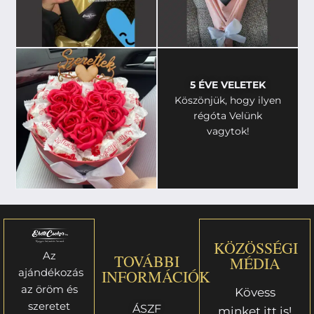
5 ÉVE VELETEK
Köszönjük, hogy ilyen
régóta Velünk
vagytok!
KÖZÖSSÉGI
Az
TOVÁBBI
MÉDIA
ajándékozás
INFORMÁCIÓK
az öröm és
Kövess
szeretet
ÁSZF
minket itt is!