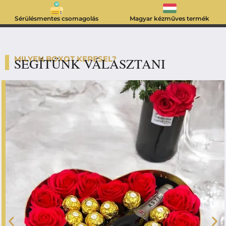
Sérülésmentes csomagolás
Magyar kézműves termék
MILYEN BOXOT KERESEL?
SEGÍTÜNK VÁLASZTANI