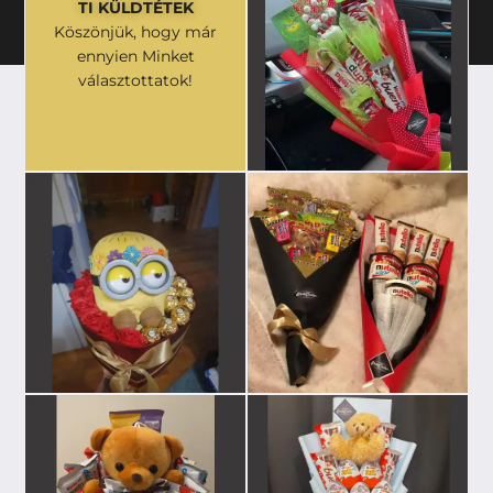
TI KÜLDTÉTEK
Köszönjük, hogy már
ennyien Minket
választottatok!