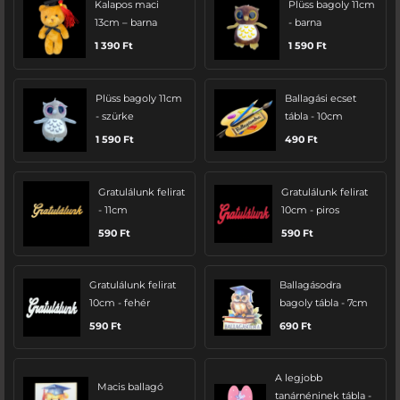
Kalapos maci
Plüss bagoly 11cm
13cm – barna
- barna
1 390
Ft
1 590
Ft
Plüss bagoly 11cm
Ballagási ecset
- szürke
tábla - 10cm
1 590
Ft
490
Ft
Gratulálunk felirat
Gratulálunk felirat
- 11cm
10cm - piros
590
Ft
590
Ft
Gratulálunk felirat
Ballagásodra
10cm - fehér
bagoly tábla - 7cm
590
Ft
690
Ft
A legjobb
Macis ballagó
tanárnéninek tábla -