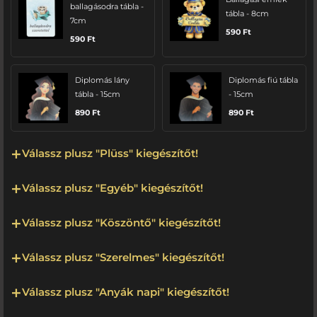
ballagásodra tábla -
tábla - 8cm
7cm
590
Ft
590
Ft
Diplomás lány
Diplomás fiú tábla
tábla - 15cm
- 15cm
890
Ft
890
Ft
Válassz plusz "Plüss" kiegészítőt!
Válassz plusz "Egyéb" kiegészítőt!
Válassz plusz "Köszöntő" kiegészítőt!
Válassz plusz "Szerelmes" kiegészítőt!
Válassz plusz "Anyák napi" kiegészítőt!