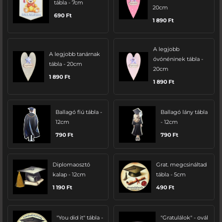
tábla - 7cm
20cm
690
Ft
1 890
Ft
A legjobb
A legjobb tanárnak
óvónéninek tábla -
tábla - 20cm
20cm
1 890
Ft
1 890
Ft
Ballagó fiú tábla -
Ballagó lány tábla
12cm
- 12cm
790
Ft
790
Ft
Diplomaosztó
Grat. megcsináltad
kalap - 12cm
tábla - 5cm
1 190
Ft
490
Ft
"You did it" tábla -
"Gratulálok" - ovál