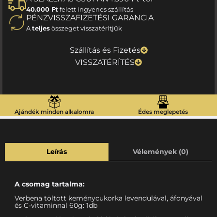
40.000 Ft
felett ingyenes szállítás
PÉNZVISSZAFIZETÉSI GARANCIA
A
teljes
összeget visszatérítjük
Szállítás és Fizetés
VISSZATÉRÍTÉS
Ajándék minden alkalomra
Édes meglepetés
Leírás
Vélemények (0)
A csomag tartalma:
Verbena töltött keménycukorka levendulával, áfonyával
és C-vitaminnal 60g: 1db