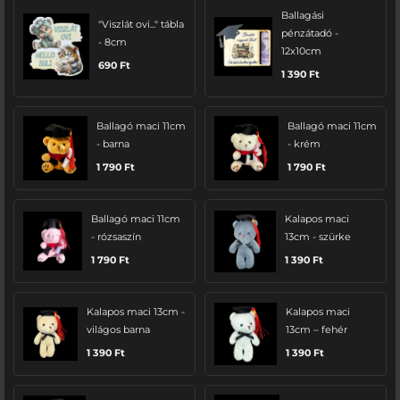
Ballagási
"Viszlát ovi..." tábla
pénzátadó -
- 8cm
12x10cm
690
Ft
1 390
Ft
Ballagó maci 11cm
Ballagó maci 11cm
- barna
- krém
1 790
Ft
1 790
Ft
Ballagó maci 11cm
Kalapos maci
- rózsaszín
13cm - szürke
1 790
Ft
1 390
Ft
Kalapos maci 13cm -
Kalapos maci
világos barna
13cm – fehér
1 390
Ft
1 390
Ft