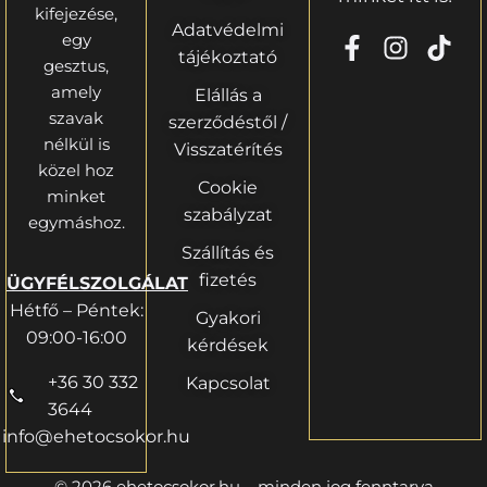
kifejezése,
Adatvédelmi
egy
tájékoztató
gesztus,
amely
Elállás a
szavak
szerződéstől /
nélkül is
Visszatérítés
közel hoz
Cookie
minket
szabályzat
egymáshoz.
Szállítás és
fizetés
ÜGYFÉLSZOLGÁLAT
Hétfő – Péntek:
Gyakori
09:00-16:00
kérdések
+36 30 332
Kapcsolat
3644
info@ehetocsokor.hu
© 2026 ehetocsokor.hu – minden jog fenntarva