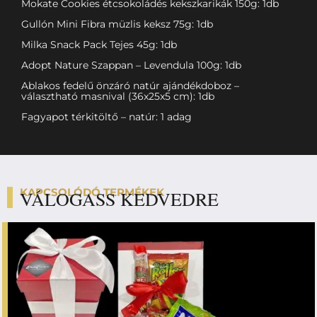
Mokate Cookies étcsokoládés kekszkarikák 150g: 1db
Gullón Mini Fibra müzlis keksz 75g: 1db
Milka Snack Pack Tejes 45g: 1db
Adopt Nature Szappan – Levendula 100g: 1db
Ablakos fedelű önzáró natúr ajándékdoboz –
választható masnival (36x25x5 cm): 1db
Fagyapot térkitöltő – natúr: 1 adag
KAPCSOLÓDÓ TERMÉKEK
VÁLOGASS KEDVEDRE