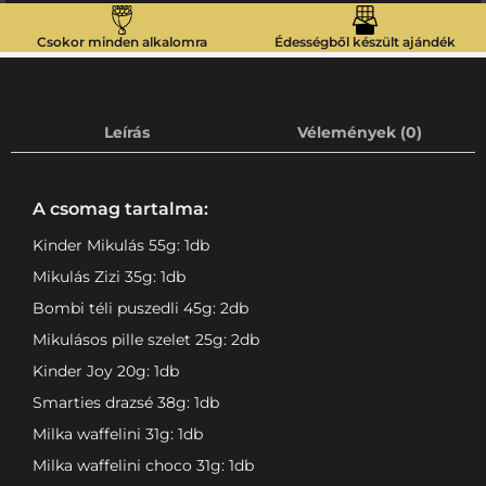
Csokor minden alkalomra
Édességből készült ajándék
Leírás
Vélemények (0)
A csomag tartalma:
Kinder Mikulás 55g: 1db
Mikulás Zizi 35g: 1db
Bombi téli puszedli 45g: 2db
Mikulásos pille szelet 25g: 2db
Kinder Joy 20g: 1db
Smarties drazsé 38g: 1db
Milka waffelini 31g: 1db
Milka waffelini choco 31g: 1db