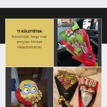
TI KÜLDTÉTEK
Köszönjük, hogy már
ennyien Minket
választottatok!