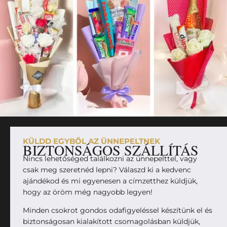
KÜLDD EGYBŐL AZ ÜNNEPELTNEK
BIZTONSÁGOS SZÁLLÍTÁS
Nincs lehetőséged találkozni az ünnepelttel, vagy
csak meg szeretnéd lepni? Válaszd ki a kedvenc
ajándékod és mi egyenesen a címzetthez küldjük,
hogy az öröm még nagyobb legyen!
Minden csokrot gondos odafigyeléssel készítünk el és
biztonságosan kialakított csomagolásban küldjük,