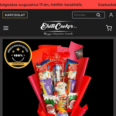
a augusztus 17-én, hétfőn kezdődik. Szabadság miatt webs
KAPCSOLAT
KERESÉS