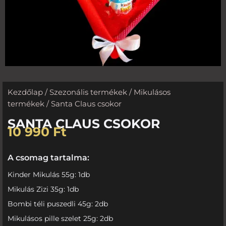
Kezdőlap
/
Szezonális termékek
/
Mikulásos
termékek
/ Santa Claus csokor
SANTA CLAUS CSOKOR
10 990
Ft
A csomag tartalma:
Kinder Mikulás 55g: 1db
Mikulás Zizi 35g: 1db
Bombi téli puszedli 45g: 2db
Mikulásos pille szelet 25g: 2db