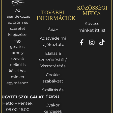
KÖZÖSSÉGI
Az
TOVÁBBI
MÉDIA
ajándékozás
INFORMÁCIÓK
az öröm és
Kövess
szeretet
ÁSZF
minket itt is!
kifejezése,
Adatvédelmi
egy
tájékoztató
gesztus,
amely
Elállás a
szavak
szerződéstől /
nélkül is
Visszatérítés
közel hoz
Cookie
minket
szabályzat
egymáshoz.
Szállítás és
fizetés
ÜGYFÉLSZOLGÁLAT
Hétfő – Péntek:
Gyakori
09:00-16:00
kérdések