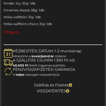
Kinder Joy 20g: 1db
Smarties drazsé 38g: 1db
Milka waffelini 31g: 1db
Milka waffelini choco 31g: 1db
Elfogyott
KÉZBESÍTÉSI DÁTUM: 1-2 munkanap
Válaszd ki a
kosár/pénztár
oldalon
A SZÁLLÍTÁS CSUPÁN 1.390 Ft-tól
40.000 Ft
felett ingyenes szállítás
PÉNZVISSZAFIZETÉSI GARANCIA
A
teljes
összeget visszatérítjük
Szállítás és Fizetés
VISSZATÉRÍTÉS