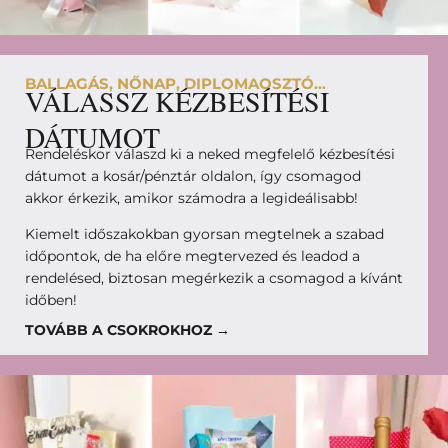
BALLAGÁS, NŐNAP, DIPLOMAOSZTÓ...
VÁLASSZ KÉZBESÍTÉSI
DÁTUMOT
Rendeléskor válaszd ki a neked megfelelő kézbesítési
dátumot a kosár/pénztár oldalon, így csomagod
akkor érkezik, amikor számodra a legideálisabb!
Kiemelt időszakokban gyorsan megtelnek a szabad
időpontok, de ha előre megtervezed és leadod a
rendelésed, biztosan megérkezik a csomagod a kívánt
időben!
TOVÁBB A CSOKROKHOZ →