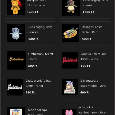
Kalapos maci
Plüss bagoly 11cm
13cm – barna
- barna
1 390
Ft
1 590
Ft
Plüss bagoly 11cm
Ballagási ecset
- szürke
tábla - 10cm
1 590
Ft
490
Ft
Gratulálunk felirat
Gratulálunk felirat
- 11cm
10cm - piros
590
Ft
590
Ft
Gratulálunk felirat
Ballagásodra
10cm - fehér
bagoly tábla - 7cm
590
Ft
690
Ft
A legjobb
Macis ballagó
tanárnéninek tábla -