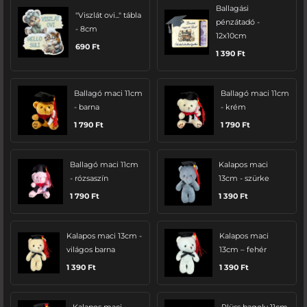
Ballagási
"Viszlát ovi..." tábla
pénzátadó -
- 8cm
12x10cm
690
Ft
1 390
Ft
Ballagó maci 11cm
Ballagó maci 11cm
- barna
- krém
1 790
Ft
1 790
Ft
Ballagó maci 11cm
Kalapos maci
- rózsaszín
13cm - szürke
1 790
Ft
1 390
Ft
Kalapos maci 13cm -
Kalapos maci
világos barna
13cm – fehér
1 390
Ft
1 390
Ft