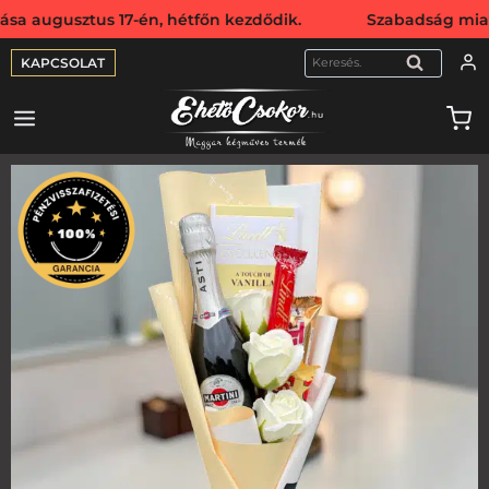
ztus 17-én, hétfőn kezdődik. Szabadság miatt webshopunk 
KAPCSOLAT
KERESÉS