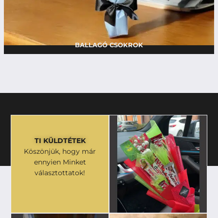
BALLAGÓ CSOKROK
TI KÜLDTÉTEK
Köszönjük, hogy már
ennyien Minket
választottatok!