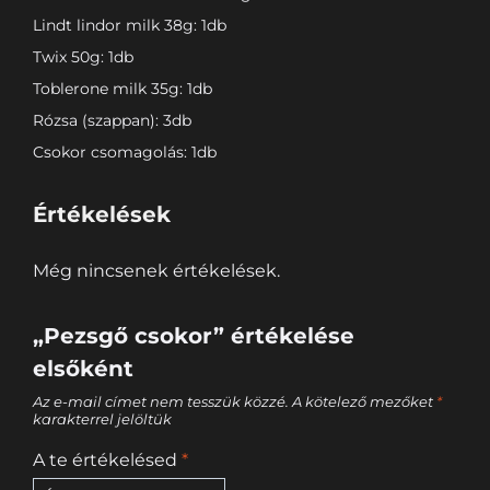
Lindt lindor milk 38g: 1db
Twix 50g: 1db
Toblerone milk 35g: 1db
Rózsa (szappan): 3db
Csokor csomagolás: 1db
Értékelések
Még nincsenek értékelések.
„Pezsgő csokor” értékelése
elsőként
Az e-mail címet nem tesszük közzé.
A kötelező mezőket
*
karakterrel jelöltük
A te értékelésed
*