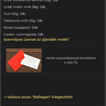
Lindt lindor milk 38g: 1db
Twix 50g: 1db
Toblerone milk 35g: 1db
Rózsa (szappan): 3db
Csokor csomagolás: 1db
Személyes üzenet az ajándék mellé?
Kérek üdvözlőkártyát borítékkal
(
+
490
Ft
)
Válassz plusz "Ballagási" kiegészítőt!