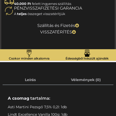
40.000 Ft
felett ingyenes szállítás
PÉNZVISSZAFIZETÉSI GARANCIA
A
teljes
összeget visszatérítjük
Szállítás és Fizetés
VISSZATÉRÍTÉS
Csokor minden alkalomra
Édességből készült ajándék
Leírás
Vélemények (0)
A csomag
tartalma:
Asti Martini Pezsgő 7,5% 0,2l: 1db
Lindt Excellence Vanilla 100g: 1db