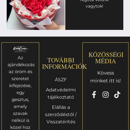
vagytok!
KÖZÖSSÉGI
Az
TOVÁBBI
MÉDIA
ajándékozás
INFORMÁCIÓK
az öröm és
Kövess
szeretet
ÁSZF
minket itt is!
kifejezése,
Adatvédelmi
egy
tájékoztató
gesztus,
amely
Elállás a
szavak
szerződéstől /
nélkül is
Visszatérítés
közel hoz