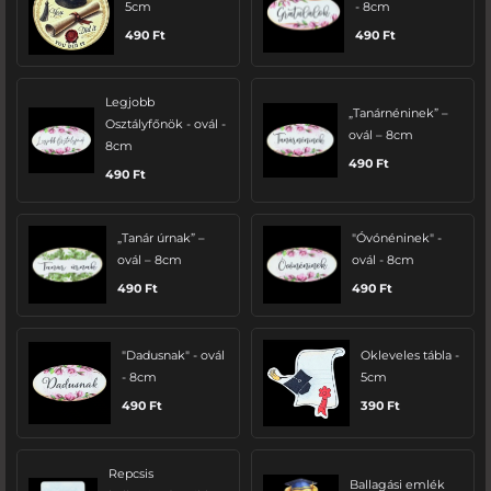
5cm
- 8cm
490
Ft
490
Ft
Legjobb
„Tanárnéninek” –
Osztályfőnök - ovál -
ovál – 8cm
8cm
490
Ft
490
Ft
„Tanár úrnak” –
"Óvónéninek" -
ovál – 8cm
ovál - 8cm
490
Ft
490
Ft
"Dadusnak" - ovál
Okleveles tábla -
- 8cm
5cm
490
Ft
390
Ft
Repcsis
Ballagási emlék