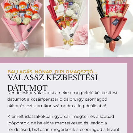
BALLAGÁS, NŐNAP, DIPLOMAOSZTÓ...
VÁLASSZ KÉZBESÍTÉSI
DÁTUMOT
Rendeléskor válaszd ki a neked megfelelő kézbesítési
dátumot a kosár/pénztár oldalon, így csomagod
akkor érkezik, amikor számodra a legideálisabb!
Kiemelt időszakokban gyorsan megtelnek a szabad
időpontok, de ha előre megtervezed és leadod a
rendelésed, biztosan megérkezik a csomagod a kívánt