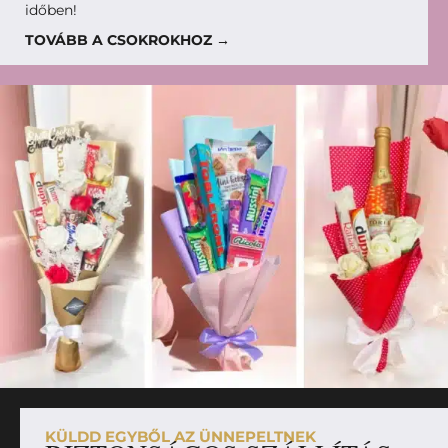
időben!
TOVÁBB A CSOKROKHOZ →
KÜLDD EGYBŐL AZ ÜNNEPELTNEK