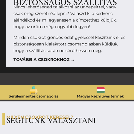
BIZTONSÁGOS SZÁLLÍTÁS
Nincs lehetőséged találkozni az ünnepelttel, vagy
csak meg szeretnéd lepni? Válaszd ki a kedvenc
ajándékod és mi egyenesen a címzetthez küldjük,
hogy az öröm még nagyobb legyen!
Minden csokrot gondos odafigyeléssel készítünk el és
biztonságosan kialakított csomagolásban küldjük,
hogy a szállítás során ne sérülhessen meg.
TOVÁBB A CSOKROKHOZ →
Sérülésmentes csomagolás
Magyar kézműves termék
MILYEN CSOKROT KERESEL?
SEGÍTÜNK VÁLASZTANI