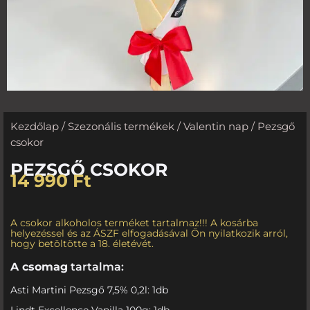
Kezdőlap
/
Szezonális termékek
/
Valentin nap
/ Pezsgő
csokor
PEZSGŐ CSOKOR
14 990
Ft
A csokor alkoholos terméket tartalmaz!!! A kosárba
helyezéssel és az ÁSZF elfogadásával Ön nyilatkozik arról,
hogy betöltötte a 18. életévét.
A csomag
tartalma:
Asti Martini Pezsgő 7,5% 0,2l: 1db
Lindt Excellence Vanilla 100g: 1db