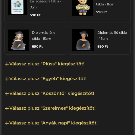
ballagásodra tábla -
tábla - 8cm
7cm
590
Ft
590
Ft
Diplomás lány
Diplomás fiú tábla
tábla - 15cm
- 15cm
890
Ft
890
Ft
Válassz plusz "Plüss" kiegészítőt!
Válassz plusz "Egyéb" kiegészítőt!
Válassz plusz "Köszöntő" kiegészítőt!
Válassz plusz "Szerelmes" kiegészítőt!
Válassz plusz "Anyák napi" kiegészítőt!