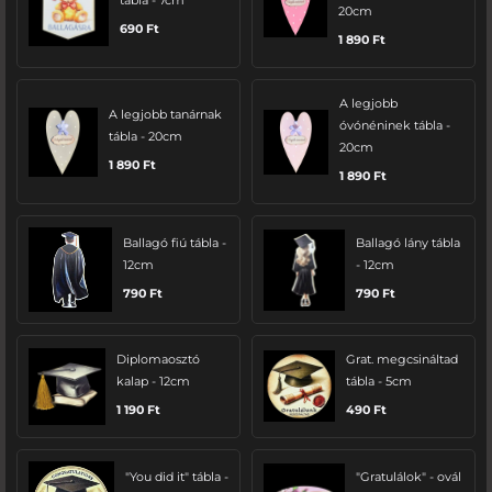
tábla - 7cm
20cm
690
Ft
1 890
Ft
A legjobb
A legjobb tanárnak
óvónéninek tábla -
tábla - 20cm
20cm
1 890
Ft
1 890
Ft
Ballagó fiú tábla -
Ballagó lány tábla
12cm
- 12cm
790
Ft
790
Ft
Diplomaosztó
Grat. megcsináltad
kalap - 12cm
tábla - 5cm
1 190
Ft
490
Ft
"You did it" tábla -
"Gratulálok" - ovál