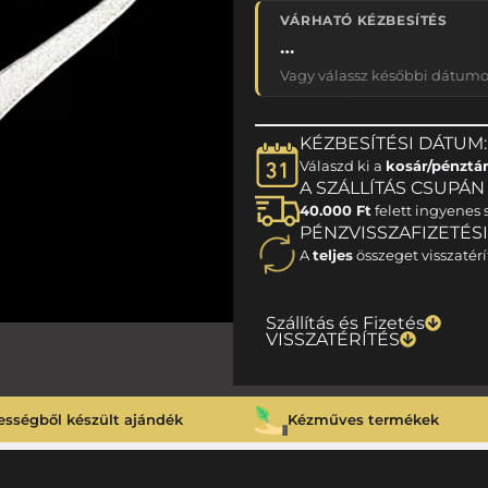
VÁRHATÓ KÉZBESÍTÉS
…
Vagy válassz későbbi dátumot
KÉZBESÍTÉSI DÁTUM:
Válaszd ki a
kosár/pénztá
A SZÁLLÍTÁS CSUPÁN 1
40.000 Ft
felett ingyenes s
PÉNZVISSZAFIZETÉS
A
teljes
összeget visszatérí
Szállítás és Fizetés
VISSZATÉRÍTÉS
ességből készült ajándék
Kézműves termékek