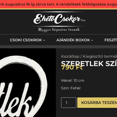
augusztus 16-ig zárva tart. A rendelések feldolgozása augus
CSOKI CSOKROK
AJÁNDÉK BOXOK
FESZÍ
Kezdőlap
/
Kiegészítő termé
SZERETLEK SZ
790
Ft
Méret: 10 cm
Szín: Fehér
KOSÁRBA TESZE