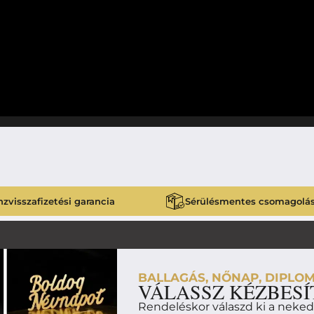
zvisszafizetési garancia
Sérülésmentes csomagolá
BALLAGÁS, NŐNAP, DIPLOM
VÁLASSZ KÉZBESÍ
Rendeléskor válaszd ki a neke