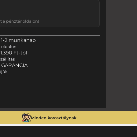
 a pénztár oldalon!
 1-2 munkanap
r
oldalon
.390 Ft-tól
zállítás
I GARANCIA
tjük
Minden korosztálynak