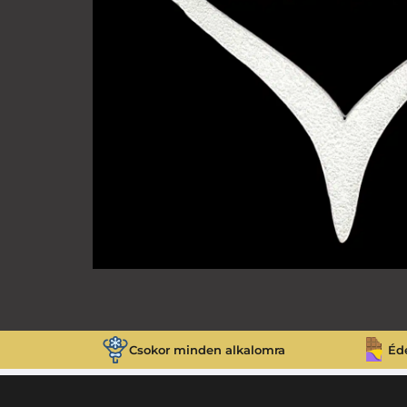
Csokor minden alkalomra
Éd