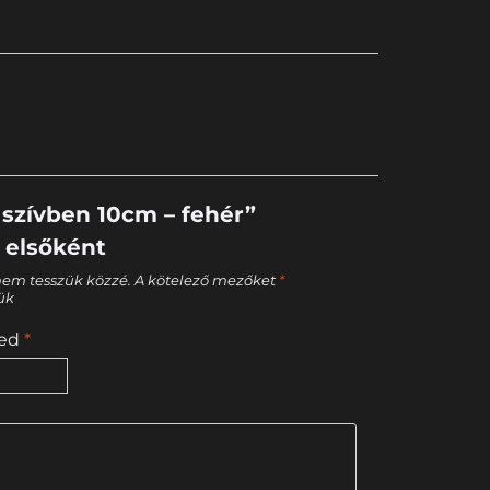
 szívben 10cm – fehér”
 elsőként
nem tesszük közzé.
A kötelező mezőket
*
tük
sed
*