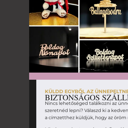
KÜLDD EGYBŐL AZ ÜNNEPELTN
BIZTONSÁGOS SZÁLL
Nincs lehetőséged találkozni az ünn
szeretnéd lepni? Válaszd ki a kedv
a címzetthez küldjük, hogy az örö