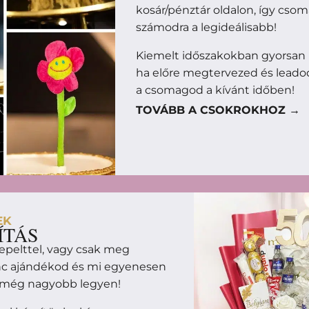
kosár/pénztár oldalon, így cso
számodra a legideálisabb!
Kiemelt időszakokban gyorsan
ha előre megtervezed és leado
a csomagod a kívánt időben!
TOVÁBB A CSOKROKHOZ →
EK
ÍTÁS
epelttel, vagy csak meg
enc ajándékod és mi egyenesen
m még nagyobb legyen!