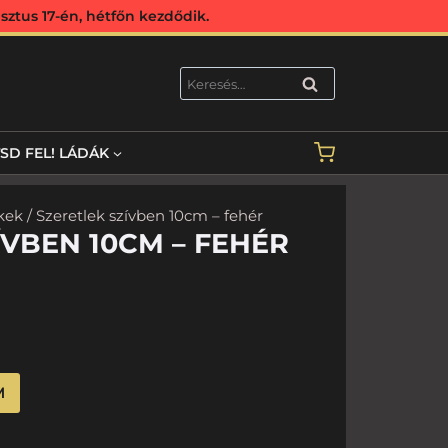
ztus 17-én, hétfőn kezdődik.
KERESÉS
TSD FEL! LÁDÁK
kek
/ Szeretlek szívben 10cm – fehér
ÍVBEN 10CM – FEHÉR
M