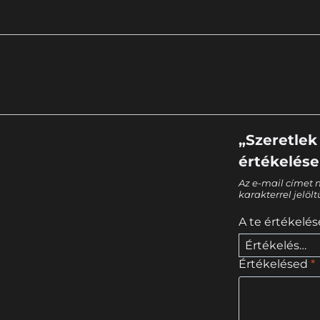
„Szeretlek
értékelése
Az e-mail címet 
karakterrel jelöl
A te értékelé
Értékelésed
*