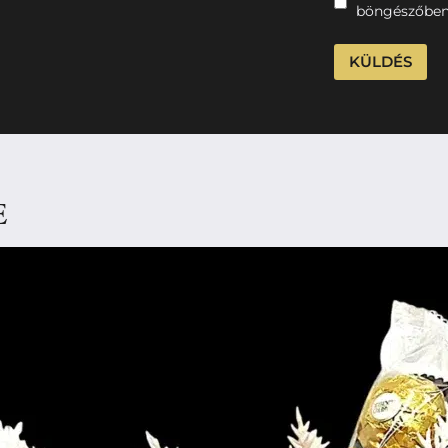
böngészőben
E