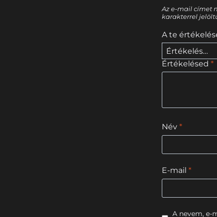
Az e-mail címet 
karakterrel jelöl
A te értékelé
Értékelésed
*
Név
*
E-mail
*
A nevem, e-