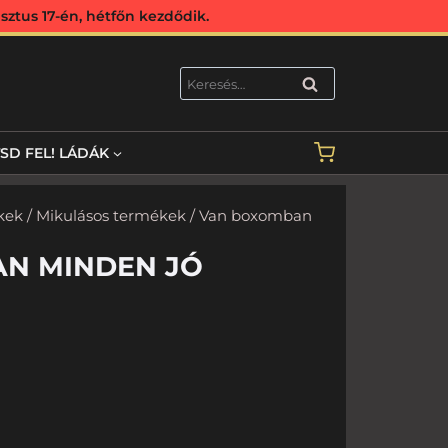
ztus 17-én, hétfőn kezdődik.
KERESÉS
TSD FEL! LÁDÁK
kek
/
Mikulásos termékek
/ Van boxomban
N MINDEN JÓ