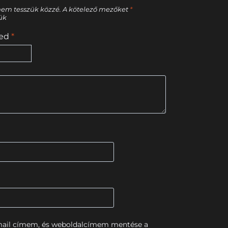
nem tesszük közzé.
A kötelező mezőket
*
tük
sed
*
mail címem, és weboldalcímem mentése a