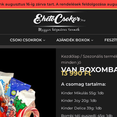
augusztus 16-ig zárva tart. A rendelések feldolgozása augus
CSOKI CSOKROK
AJÁNDÉK BOXOK
FESZÍ
Kezdőlap
/
Szezonális termé
minden jó
VAN BOXOMBA
13 990
Ft
A csomag tartalma:
Kinder Mikulás 55g: 1db
Kinder Joy 20g: 1db
Kinder Delice 39g: 1db
Bombi téli puszedli 45g: 1db