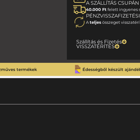
A SZÁLLÍTÁS CSUPÁN 1
40.000 Ft
felett ingyenes s
PÉNZVISSZAFIZETÉS
A
teljes
összeget visszatérí
Szállítás és Fizetés
VISSZATÉRÍTÉS
zműves termékek
Édességből készült ajándé