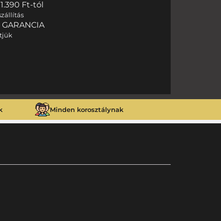
.390 Ft-tól
zállítás
I GARANCIA
tjük
k
Minden korosztálynak