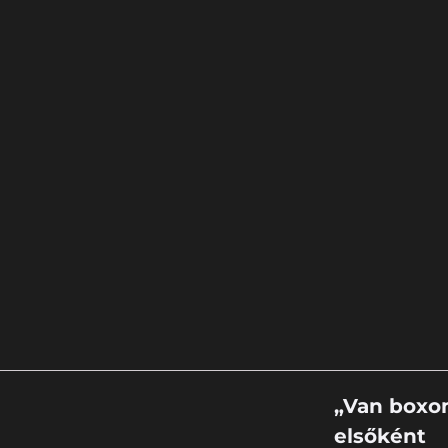
„Van boxo
elsőként