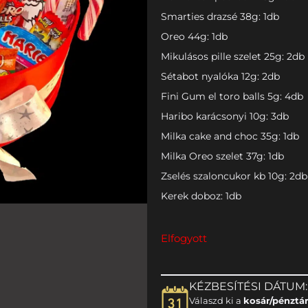
Smarties drazsé 38g: 1db
Oreo 44g: 1db
Mikulásos pille szelet 25g: 2db
Sétabot nyalóka 12g: 2db
Fini Gum el toro balls 5g: 4db
Haribo karácsonyi 10g: 3db
Milka cake and choc 35g: 1db
Milka Oreo szelet 37g: 1db
Zselés szaloncukor kb 10g: 2db
Kerek doboz: 1db
Elfogyott
KÉZBESÍTÉSI DÁTUM:
Válaszd ki a
kosár/pénztá