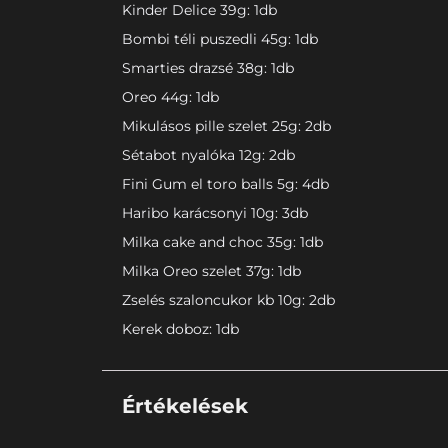
Kinder Delice 39g: 1db
Bombi téli puszedli 45g: 1db
Smarties drazsé 38g: 1db
Oreo 44g: 1db
Mikulásos pille szelet 25g: 2db
Sétabot nyalóka 12g: 2db
Fini Gum el toro balls 5g: 4db
Haribo karácsonyi 10g: 3db
Milka cake and choc 35g: 1db
Milka Oreo szelet 37g: 1db
Zselés szaloncukor kb 10g: 2db
Kerek doboz: 1db
Értékelések