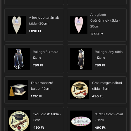
A legjobb
A legjobb tanárnak
óvónéninek tábla -
tábla - 20cm
20cm
1 890
Ft
1 890
Ft
Ballagó fiú tábla -
Ballagó lány tábla
12cm
- 12cm
790
Ft
790
Ft
Diplomaosztó
Grat. megcsináltad
kalap - 12cm
tábla - 5cm
1 190
Ft
490
Ft
"You did it" tábla -
"Gratulálok" - ovál
5cm
- 8cm
490
Ft
490
Ft