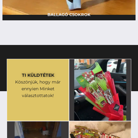
BALLAGÓ CSOKROK
TI KÜLDTÉTEK
Köszönjük, hogy már
ennyien Minket
választottatok!