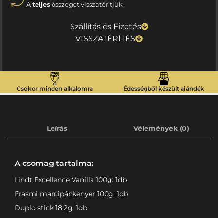
A
teljes
összeget visszatérítjük
Szállítás és Fizetés
VISSZATÉRÍTÉS
Csokor minden alkalomra
Édességből készült ajándék
Leírás
Vélemények (0)
A csomag tartalma:
Lindt Excellence Vanilla 100g: 1db
Erasmi marcipánkenyér 100g: 1db
Duplo stick 18,2g: 1db