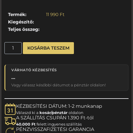
Termék:
11 990
Ft
Kiegészítő:
Teljes összeg:
KOSÁRBA TESZEM
VÁRHATÓ KÉZBESÍTÉS
…
Vagy válassz későbbi dátumot a pénztár oldalon!
KÉZBESÍTÉSI DÁTUM: 1-2 munkanap
Válaszd ki a
kosár/pénztár
oldalon
A SZÁLLÍTÁS CSUPÁN 1.390 Ft-tól
40.000 Ft
felett ingyenes szállítás
PÉNZVISSZAFIZETÉSI GARANCIA