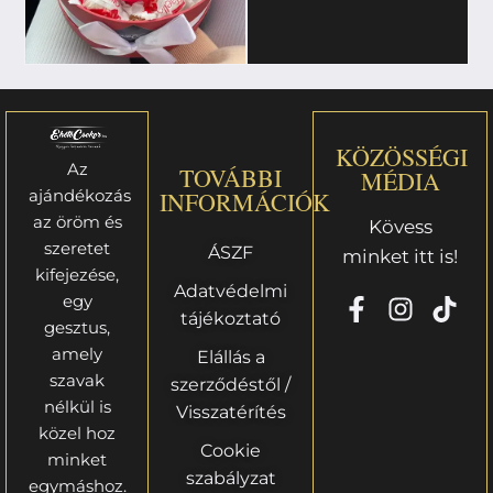
KÖZÖSSÉGI
Az
TOVÁBBI
MÉDIA
ajándékozás
INFORMÁCIÓK
az öröm és
Kövess
szeretet
ÁSZF
minket itt is!
kifejezése,
Adatvédelmi
egy
tájékoztató
gesztus,
amely
Elállás a
szavak
szerződéstől /
nélkül is
Visszatérítés
közel hoz
Cookie
minket
szabályzat
egymáshoz.