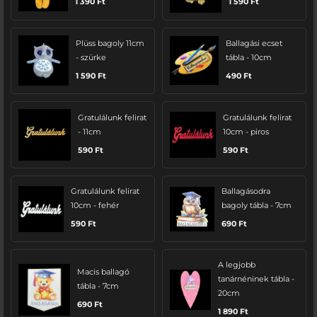
1 390
Ft
1 590
Ft
Plüss bagoly 11cm
Ballagási ecset
- szürke
tábla - 10cm
1 590
Ft
490
Ft
Gratulálunk felirat
Gratulálunk felirat
- 11cm
10cm - piros
590
Ft
590
Ft
Gratulálunk felirat
Ballagásodra
10cm - fehér
bagoly tábla - 7cm
590
Ft
690
Ft
A legjobb
Macis ballagó
tanárnéninek tábla -
tábla - 7cm
20cm
690
Ft
1 890
Ft