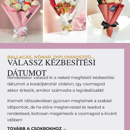
BALLAGÁS, NŐNAP, DIPLOMAOSZTÓ...
VÁLASSZ KÉZBESÍTÉSI
DÁTUMOT
Rendeléskor válaszd ki a neked megfelelő kézbesítési
dátumot a kosár/pénztár oldalon, így csomagod
akkor érkezik, amikor számodra a legideálisabb!
Kiemelt időszakokban gyorsan megtelnek a szabad
időpontok, de ha előre megtervezed és leadod a
rendelésed, biztosan megérkezik a csomagod a kívánt
időben!
TOVÁBB A CSOKROKHOZ →