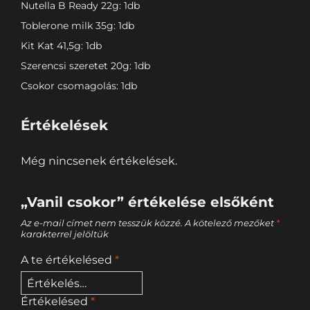
Nutella B Ready 22g: 1db
Toblerone milk 35g: 1db
Kit Kat 41,5g: 1db
Szerencsi szeretet 20g: 1db
Csokor csomagolás: 1db
Értékelések
Még nincsenek értékelések.
„Vanil csokor” értékelése elsőként
Az e-mail címet nem tesszük közzé.
A kötelező mezőket
*
karakterrel jelöltük
A te értékelésed
*
Értékelésed
*