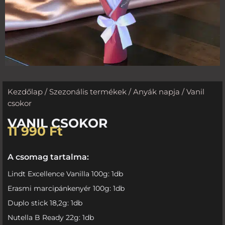
Kezdőlap
/
Szezonális termékek
/
Anyák napja
/ Vanil
csokor
VANIL CSOKOR
11 990
Ft
A csomag tartalma:
Lindt Excellence Vanilla 100g: 1db
Erasmi marcipánkenyér 100g: 1db
Duplo stick 18,2g: 1db
Nutella B Ready 22g: 1db