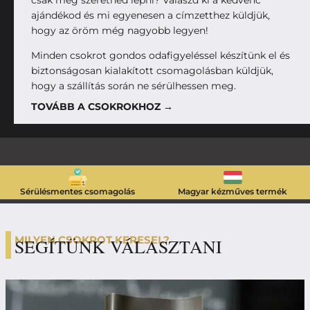
ajándékod és mi egyenesen a címzetthez küldjük,
hogy az öröm még nagyobb legyen!
Minden csokrot gondos odafigyeléssel készítünk el és
biztonságosan kialakított csomagolásban küldjük,
hogy a szállítás során ne sérülhessen meg.
TOVÁBB A CSOKROKHOZ →
Sérülésmentes csomagolás
Magyar kézműves termék
MILYEN CSOKROT KERESEL?
SEGÍTÜNK VÁLASZTANI