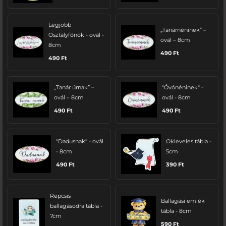
Legjobb
„Tanárnéninek” –
Osztályfőnök - ovál -
ovál – 8cm
8cm
490
Ft
490
Ft
„Tanár úrnak” –
"Óvónéninek" -
ovál – 8cm
ovál - 8cm
490
Ft
490
Ft
"Dadusnak" - ovál
Okleveles tábla -
- 8cm
5cm
490
Ft
390
Ft
Repcsis
Ballagási emlék
ballagásodra tábla -
tábla - 8cm
7cm
590
Ft