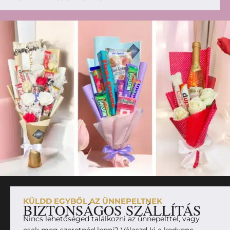
KÜLDD EGYBŐL AZ ÜNNEPELTNEK
BIZTONSÁGOS SZÁLLÍTÁS
Nincs lehetőséged találkozni az ünnepelttel, vagy
csak meg szeretnéd lepni? Válaszd ki a kedvenc