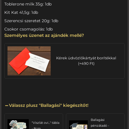
Toblerone milk 35g: 1db
Kit Kat 41,5g: 1db
Szerencsi szeretet 20g: 1db
Csokor csomagolás: 1db
Személyes üzenet az ajándék mellé?
Kérek üdvözlőkártyát borítékkal
(
+
490
Ft
)
Válassz plusz "Ballagási" kiegészítőt!
Ballagási
"Viszlát ovi..." tábla
pénzátadó -
- 8cm