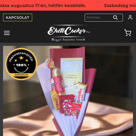
sztus 17-én, hétfőn kezdődik. Szabadság miatt webshopunk
KAPCSOLAT
KERESÉS