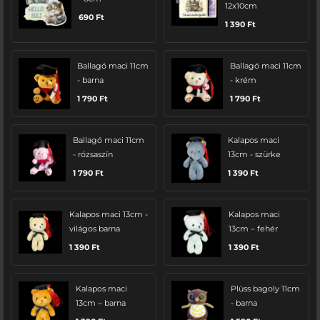
12x10cm
690
Ft
1 390
Ft
Ballagó maci 11cm
Ballagó maci 11cm
- barna
- krém
1 790
Ft
1 790
Ft
Ballagó maci 11cm
Kalapos maci
- rózsaszín
13cm - szürke
1 790
Ft
1 390
Ft
Kalapos maci 13cm -
Kalapos maci
világos barna
13cm – fehér
1 390
Ft
1 390
Ft
Kalapos maci
Plüss bagoly 11cm
13cm – barna
- barna