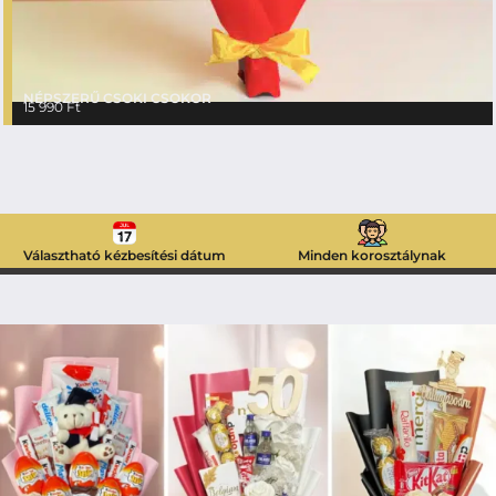
NÉPSZERŰ CSOKI CSOKOR
15 990
Ft
Választható kézbesítési dátum
Minden korosztálynak