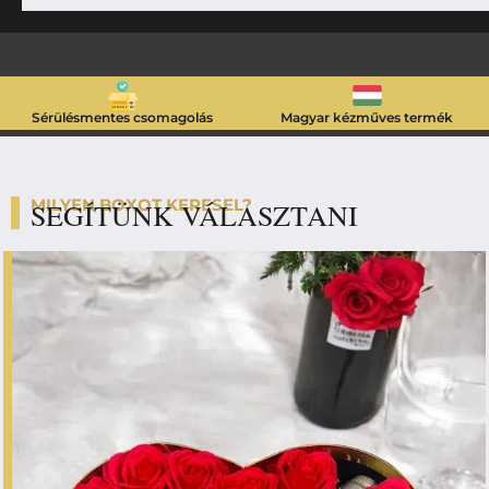
Sérülésmentes csomagolás
Magyar kézműves termék
MILYEN BOXOT KERESEL?
SEGÍTÜNK VÁLASZTANI