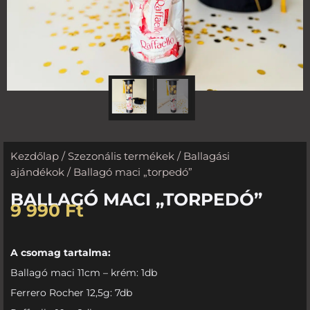
Kezdőlap
/
Szezonális termékek
/
Ballagási
ajándékok
/ Ballagó maci „torpedó”
BALLAGÓ MACI „TORPEDÓ”
9 990
Ft
A csomag tartalma:
Ballagó maci 11cm – krém: 1db
Ferrero Rocher 12,5g: 7db