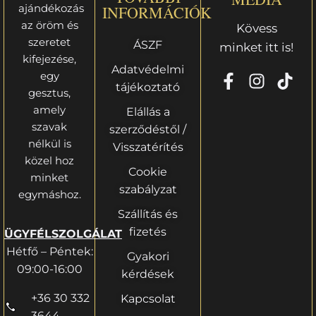
ajándékozás
INFORMÁCIÓK
az öröm és
Kövess
szeretet
ÁSZF
minket itt is!
kifejezése,
Adatvédelmi
egy
tájékoztató
gesztus,
amely
Elállás a
szavak
szerződéstől /
nélkül is
Visszatérítés
közel hoz
Cookie
minket
szabályzat
egymáshoz.
Szállítás és
fizetés
ÜGYFÉLSZOLGÁLAT
Hétfő – Péntek:
Gyakori
09:00-16:00
kérdések
+36 30 332
Kapcsolat
3644