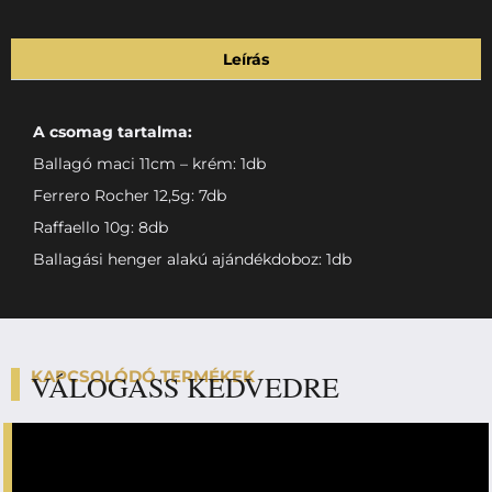
Leírás
A csomag tartalma:
Ballagó maci 11cm – krém: 1db
Ferrero Rocher 12,5g: 7db
Raffaello 10g: 8db
Ballagási henger alakú ajándékdoboz: 1db
KAPCSOLÓDÓ TERMÉKEK
VÁLOGASS KEDVEDRE