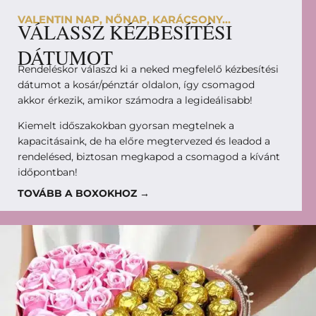
VALENTIN NAP, NŐNAP, KARÁCSONY...
VÁLASSZ KÉZBESÍTÉSI
DÁTUMOT
Rendeléskor válaszd ki a neked megfelelő kézbesítési
dátumot a kosár/pénztár oldalon, így csomagod
akkor érkezik, amikor számodra a legideálisabb!
Kiemelt időszakokban gyorsan megtelnek a
kapacitásaink, de ha előre megtervezed és leadod a
rendelésed, biztosan megkapod a csomagod a kívánt
időpontban!
TOVÁBB A BOXOKHOZ →