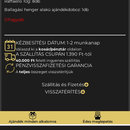
Raffaello 10g: 8db
Ballagási henger alakú ajándékdoboz: 1db
Elfogyott
KÉZBESÍTÉSI DÁTUM: 1-2 munkanap
Válaszd ki a
kosár/pénztár
oldalon
A SZÁLLÍTÁS CSUPÁN 1.390 Ft-tól
40.000 Ft
felett ingyenes szállítás
PÉNZVISSZAFIZETÉSI GARANCIA
A
teljes
összeget visszatérítjük
Szállítás és Fizetés
VISSZATÉRÍTÉS
Ajándék minden alkalomra
Édes meglepetés