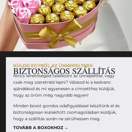
KÜLDD EGYBŐL AZ ÜNNEPELTNEK
BIZTONSÁGOS SZÁLLÍTÁS
Nincs lehetőséged találkozni az ünnepelttel, vagy
csak meg szeretnéd lepni? Válaszd ki a kedvenc
ajándékod és mi egyenesen a címzetthez küldjük,
hogy az öröm még nagyobb legyen!
Minden boxot gondos odafigyeléssel készítünk el és
biztonságosan kialakított csomagolásban küldjük,
hogy a szállítás során ne sérülhessen meg.
TOVÁBB A BOXOKHOZ →