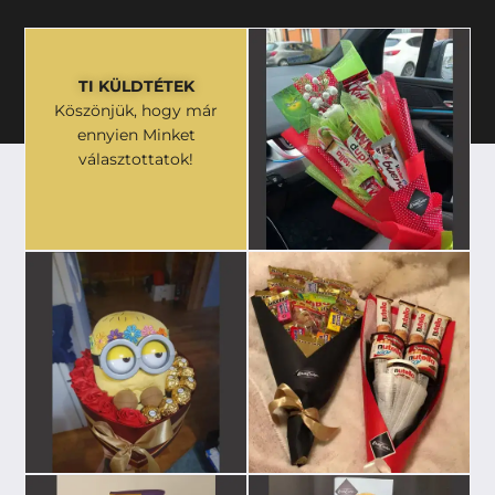
TI KÜLDTÉTEK
Köszönjük, hogy már
ennyien Minket
választottatok!