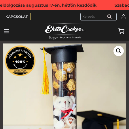
zása augusztus 17-én, hétfőn kezdődik. Szabadság miatt w
KAPCSOLAT
KERESÉS