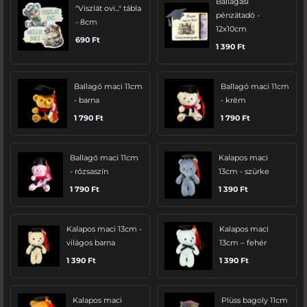
Ballagási
"Viszlát ovi..." tábla
pénzátadó -
- 8cm
12x10cm
690
Ft
1 390
Ft
Ballagó maci 11cm
Ballagó maci 11cm
- barna
- krém
1 790
Ft
1 790
Ft
Ballagó maci 11cm
Kalapos maci
- rózsaszín
13cm - szürke
1 790
Ft
1 390
Ft
Kalapos maci 13cm -
Kalapos maci
világos barna
13cm – fehér
1 390
Ft
1 390
Ft
Kalapos maci
Plüss bagoly 11cm