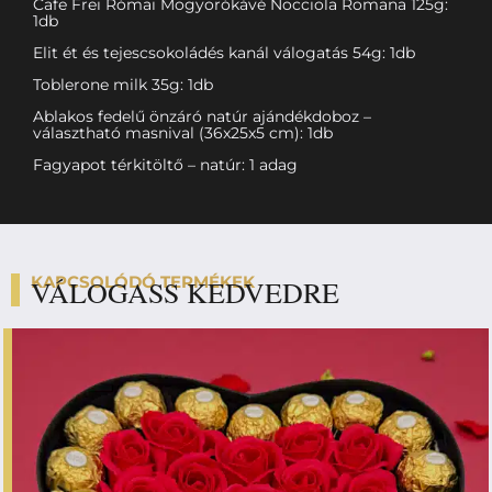
Cafe Frei Római Mogyorókávé Nocciola Romana 125g:
1db
Elit ét és tejescsokoládés kanál válogatás 54g: 1db
Toblerone milk 35g: 1db
Ablakos fedelű önzáró natúr ajándékdoboz –
választható masnival (36x25x5 cm): 1db
Fagyapot térkitöltő – natúr: 1 adag
KAPCSOLÓDÓ TERMÉKEK
VÁLOGASS KEDVEDRE