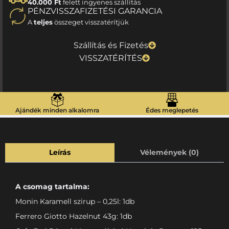
40.000 Ft
felett ingyenes szállítás
PÉNZVISSZAFIZETÉSI GARANCIA
A
teljes
összeget visszatérítjük
Szállítás és Fizetés
VISSZATÉRÍTÉS
Ajándék minden alkalomra
Édes meglepetés
Leírás
Vélemények (0)
A csomag tartalma:
Monin Karamell szirup – 0,25l: 1db
Ferrero Giotto Hazelnut 43g: 1db