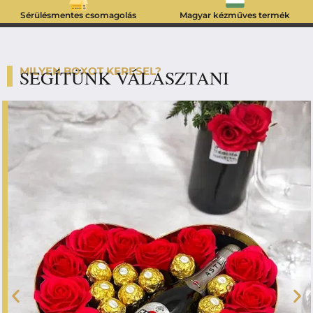
Sérülésmentes csomagolás
Magyar kézműves termék
MILYEN BOXOT KERESEL?
SEGÍTÜNK VÁLASZTANI