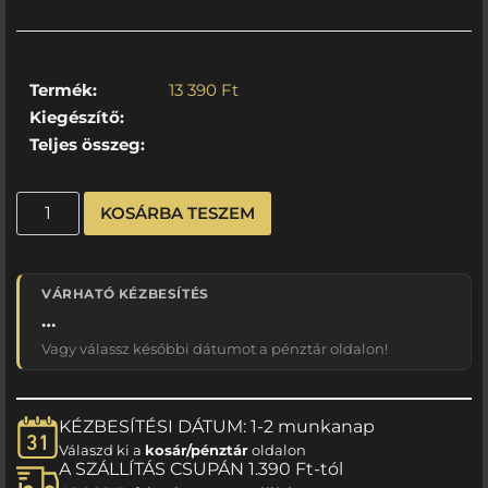
Termék:
13 390
Ft
Kiegészítő:
Teljes összeg:
KOSÁRBA TESZEM
VÁRHATÓ KÉZBESÍTÉS
…
Vagy válassz későbbi dátumot a pénztár oldalon!
KÉZBESÍTÉSI DÁTUM: 1-2 munkanap
Válaszd ki a
kosár/pénztár
oldalon
A SZÁLLÍTÁS CSUPÁN 1.390 Ft-tól