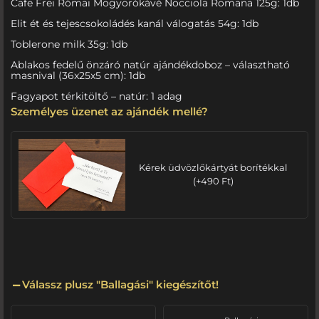
Cafe Frei Római Mogyorókávé Nocciola Romana 125g: 1db
Elit ét és tejescsokoládés kanál válogatás 54g: 1db
Toblerone milk 35g: 1db
Ablakos fedelű önzáró natúr ajándékdoboz – választható
masnival (36x25x5 cm): 1db
Fagyapot térkitöltő – natúr: 1 adag
Személyes üzenet az ajándék mellé?
Kérek üdvözlőkártyát borítékkal
(
+
490
Ft
)
Válassz plusz "Ballagási" kiegészítőt!