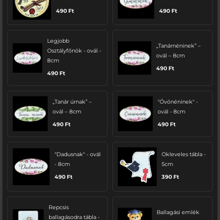
490
Ft
490
Ft
Legjobb
„Tanárnéninek” –
Osztályfőnök - ovál -
ovál – 8cm
8cm
490
Ft
490
Ft
„Tanár úrnak” –
"Óvónéninek" -
ovál – 8cm
ovál - 8cm
490
Ft
490
Ft
"Dadusnak" - ovál
Okleveles tábla -
- 8cm
5cm
490
Ft
390
Ft
Repcsis
Ballagási emlék
ballagásodra tábla -