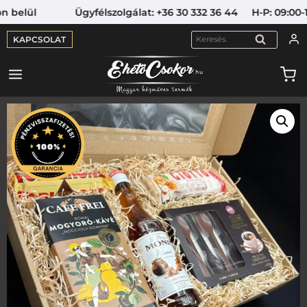
lül Ügyfélszolgálat: +36 30 332 36 44 H-P: 09:00-16:00
KAPCSOLAT
KERESÉS