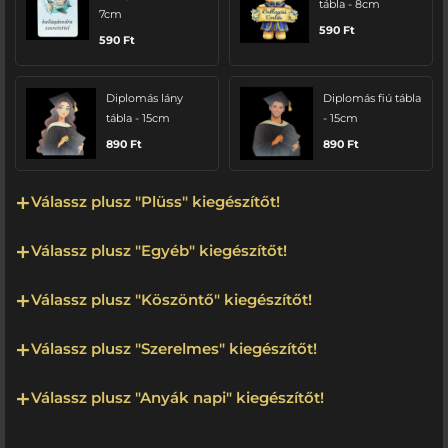
tábla - 8cm
7cm
590
Ft
590
Ft
Diplomás lány
Diplomás fiú tábla
tábla - 15cm
- 15cm
890
Ft
890
Ft
Válassz plusz "Plüss" kiegészítőt!
Válassz plusz "Egyéb" kiegészítőt!
Válassz plusz "Köszöntő" kiegészítőt!
Válassz plusz "Szerelmes" kiegészítőt!
Válassz plusz "Anyák napi" kiegészítőt!