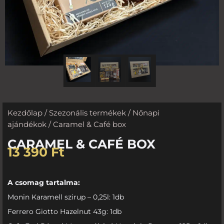
Kezdőlap
/
Szezonális termékek
/
Nőnapi
ajándékok
/ Caramel & Café box
CARAMEL & CAFÉ BOX
13 390
Ft
A csomag tartalma:
Monin Karamell szirup – 0,25l: 1db
Ferrero Giotto Hazelnut 43g: 1db