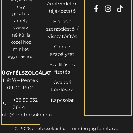
Adatvédelmi
egy
tájékoztató
gesztus,
amely
Elállás a
szavak
szerződéstől /
nélkül is
Visszatérítés
közel hoz
Cookie
minket
szabályzat
egymáshoz.
Szállítás és
fizetés
ÜGYFÉLSZOLGÁLAT
Hétfő – Péntek:
Gyakori
09:00-16:00
kérdések
+36 30 332
Kapcsolat
3644
info@ehetocsokor.hu
© 2026 ehetocsokor.hu – minden jog fenntarva