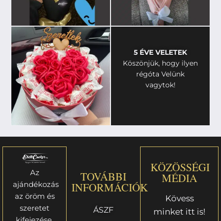
5 ÉVE VELETEK
Köszönjük, hogy ilyen
régóta Velünk
vagytok!
KÖZÖSSÉGI
Az
TOVÁBBI
MÉDIA
ajándékozás
INFORMÁCIÓK
az öröm és
Kövess
szeretet
ÁSZF
minket itt is!
kifejezése,