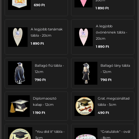
20cm
690
Ft
1 890
Ft
A legjobb
A legjobb tanárnak
óvónéninek tábla -
tábla - 20cm
20cm
1 890
Ft
1 890
Ft
Ballagó fiú tábla -
Ballagó lány tábla
12cm
- 12cm
790
Ft
790
Ft
Diplomaosztó
Grat. megcsináltad
kalap - 12cm
tábla - 5cm
1 190
Ft
490
Ft
"You did it" tábla -
"Gratulálok" - ovál
5cm
- 8cm