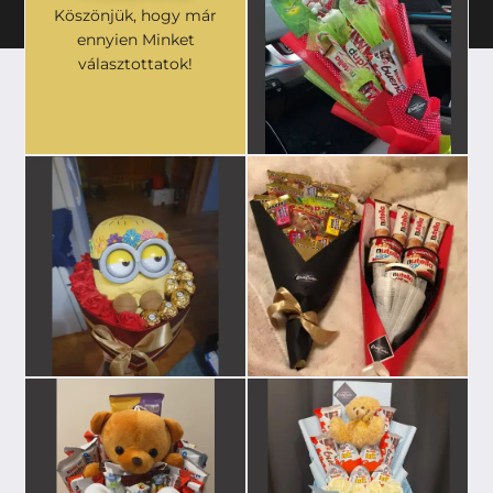
Köszönjük, hogy már
ennyien Minket
választottatok!