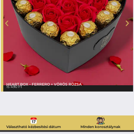
HEART BOX – FERRERO + VÖRÖS RÓZSA
15 490
Ft
Választható kézbesítési dátum
Minden korosztálynak