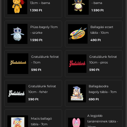
13cm – barna
- barna
1 390
Ft
1 590
Ft
Plüss bagoly 11cm
Ballagási ecset
- szürke
tábla - 10cm
1 590
Ft
490
Ft
Gratulálunk felirat
Gratulálunk felirat
- 11cm
10cm - piros
590
Ft
590
Ft
Gratulálunk felirat
Ballagásodra
10cm - fehér
bagoly tábla - 7cm
590
Ft
690
Ft
A legjobb
Macis ballagó
tanárnéninek tábla -
tábla - 7cm