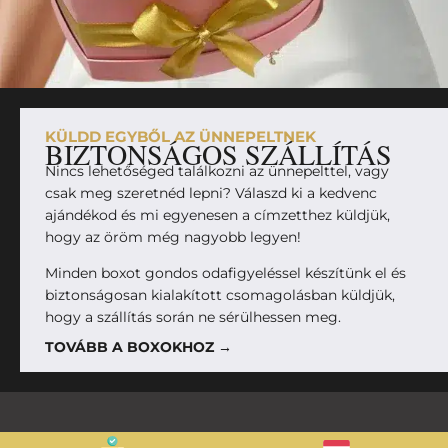
KÜLDD EGYBŐL AZ ÜNNEPELTNEK
BIZTONSÁGOS SZÁLLÍTÁS
Nincs lehetőséged találkozni az ünnepelttel, vagy
csak meg szeretnéd lepni? Válaszd ki a kedvenc
ajándékod és mi egyenesen a címzetthez küldjük,
hogy az öröm még nagyobb legyen!
Minden boxot gondos odafigyeléssel készítünk el és
biztonságosan kialakított csomagolásban küldjük,
hogy a szállítás során ne sérülhessen meg.
TOVÁBB A BOXOKHOZ →