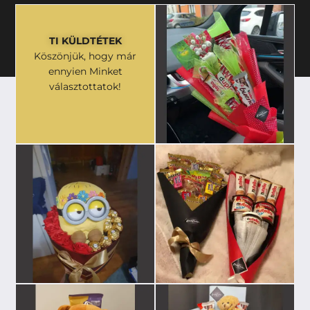
TI KÜLDTÉTEK
Köszönjük, hogy már
ennyien Minket
választottatok!