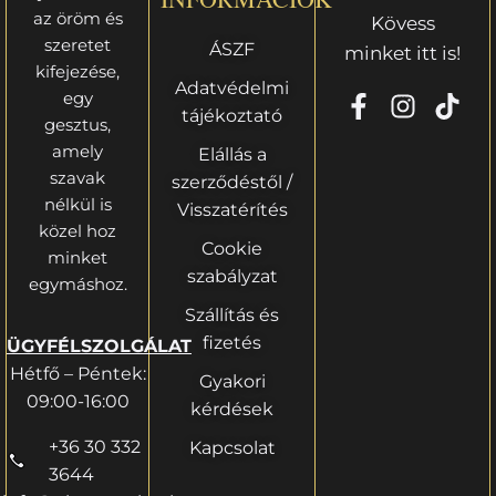
az öröm és
Kövess
szeretet
ÁSZF
minket itt is!
kifejezése,
Adatvédelmi
egy
tájékoztató
gesztus,
amely
Elállás a
szavak
szerződéstől /
nélkül is
Visszatérítés
közel hoz
Cookie
minket
szabályzat
egymáshoz.
Szállítás és
fizetés
ÜGYFÉLSZOLGÁLAT
Hétfő – Péntek:
Gyakori
09:00-16:00
kérdések
+36 30 332
Kapcsolat
3644