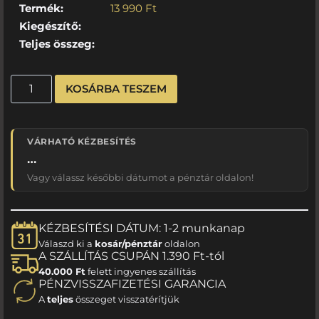
Termék:
13 990
Ft
Kiegészítő:
Teljes összeg:
KOSÁRBA TESZEM
VÁRHATÓ KÉZBESÍTÉS
…
Vagy válassz későbbi dátumot a pénztár oldalon!
KÉZBESÍTÉSI DÁTUM: 1-2 munkanap
Válaszd ki a
kosár/pénztár
oldalon
A SZÁLLÍTÁS CSUPÁN 1.390 Ft-tól
40.000 Ft
felett ingyenes szállítás
PÉNZVISSZAFIZETÉSI GARANCIA
A
teljes
összeget visszatérítjük