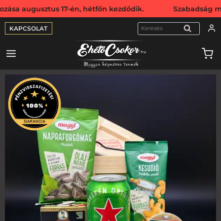
sztus 17-én, hétfőn kezdődik. Szabadság miatt webshopunk 
KAPCSOLAT
KERESÉS