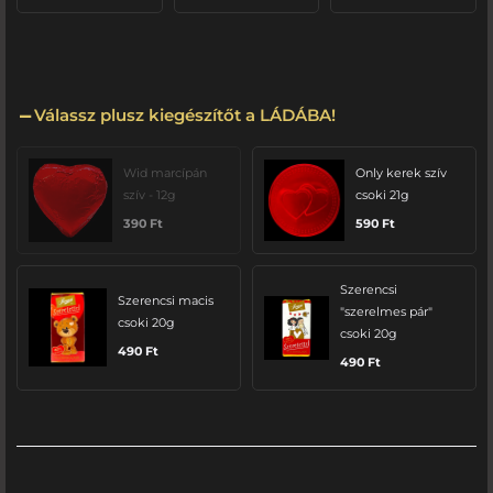
Válassz plusz kiegészítőt a LÁDÁBA!
Wid marcípán
Only kerek szív
szív - 12g
csoki 21g
390
Ft
590
Ft
Szerencsi
Szerencsi macis
"szerelmes pár"
csoki 20g
csoki 20g
490
Ft
490
Ft