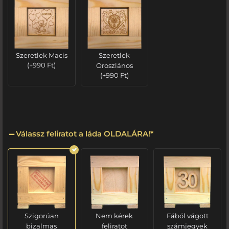
Szeretlek Macis
Szeretlek
(
+
990
Ft
)
Oroszlános
(
+
990
Ft
)
Válassz feliratot a láda OLDALÁRA!
*
Szigorúan
Nem kérek
Fából vágott
bizalmas
feliratot
számjegyek