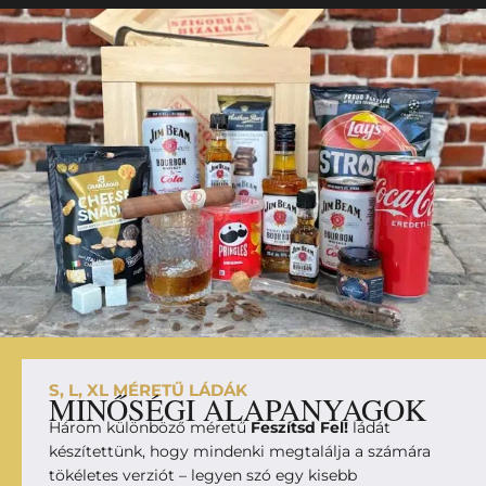
S, L, XL MÉRETŰ LÁDÁK
MINŐSÉGI ALAPANYAGOK
Három különböző méretű
Feszítsd Fel!
ládát
készítettünk, hogy mindenki megtalálja a számára
tökéletes verziót – legyen szó egy kisebb