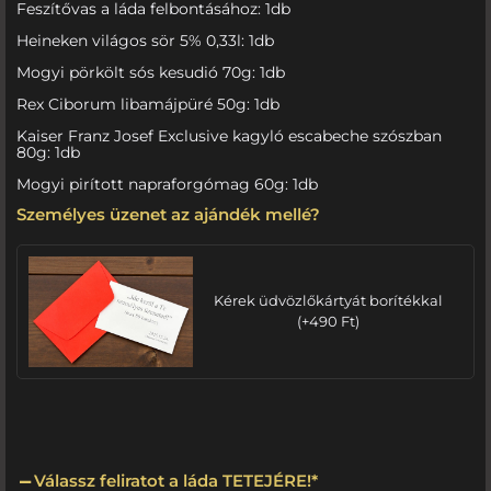
Feszítővas a láda felbontásához: 1db
Heineken világos sör 5% 0,33l: 1db
Mogyi pörkölt sós kesudió 70g: 1db
Rex Ciborum libamájpüré 50g: 1db
Kaiser Franz Josef Exclusive kagyló escabeche szószban
80g: 1db
Mogyi pirított napraforgómag 60g: 1db
Személyes üzenet az ajándék mellé?
Kérek üdvözlőkártyát borítékkal
(
+
490
Ft
)
Válassz feliratot a láda TETEJÉRE!
*