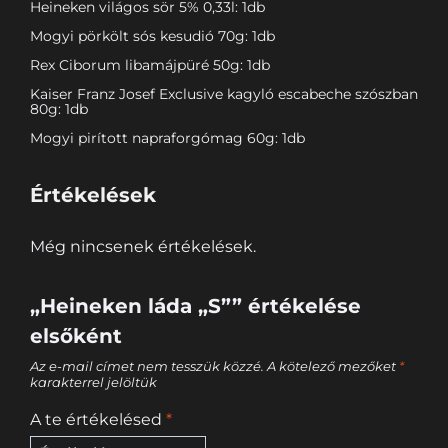
Heineken világos sör 5% 0,33l: 1db
Mogyi pörkölt sós kesudió 70g: 1db
Rex Ciborum libamájpüré 50g: 1db
Kaiser Franz Josef Exclusive kagyló escabeche szószban
80g: 1db
Mogyi pirított napraforgómag 60g: 1db
Értékelések
Még nincsenek értékelések.
„Heineken láda „S”” értékelése
elsőként
Az e-mail címet nem tesszük közzé.
A kötelező mezőket
*
karakterrel jelöltük
A te értékelésed
*