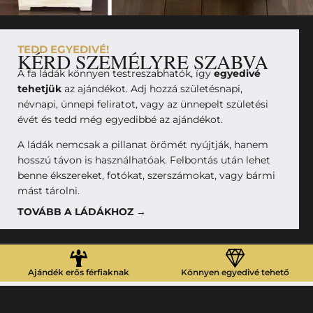
TEDD EGYEDIVÉ!
KÉRD SZEMÉLYRE SZABVA
A fa ládák könnyen testreszabhatók, így
egyedivé
tehetjük
az ajándékot. Adj hozzá születésnapi,
névnapi, ünnepi feliratot, vagy az ünnepelt születési
évét és tedd még egyedibbé az ajándékot.
A ládák nemcsak a pillanat örömét nyújtják, hanem
hosszú távon is használhatóak. Felbontás után lehet
benne ékszereket, fotókat, szerszámokat, vagy bármi
mást tárolni.
TOVÁBB A LÁDÁKHOZ →
Ajándék erős férfiaknak
Könnyen egyedivé tehető