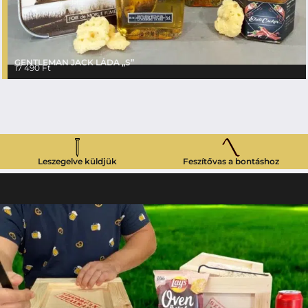
GENTLEMAN JACK LÁDA „S”
17 490
Ft
Leszegelve küldjük
Feszítővas a bontáshoz