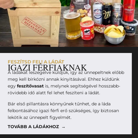
FESZÍTSD FEL! A LÁDÁT
IGAZI FÉRFIAKNAK
A ládákat leszegelve küldjük, így az ünnepeltnek előbb
meg kell bírkózni annak kinyitásával. Ehhez küldünk
egy
feszítővasat
is, melynek segítségével hosszabb-
rövidebb idő alatt fel lehet feszíteni a ládát.
Bár első pillantásra könnyűnek tűnhet, de a láda
felbontásához igazi férfi erő szükséges, így biztosan
lekötik az ünnepelt figyelmét.
TOVÁBB A LÁDÁKHOZ →