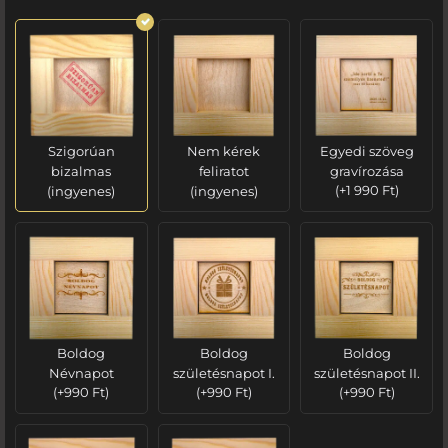
Szigorúan
Nem kérek
Egyedi szöveg
bizalmas
feliratot
gravírozása
(ingyenes)
(ingyenes)
(
+
1 990
Ft
)
Boldog
Boldog
Boldog
Névnapot
születésnapot I.
születésnapot II.
(
+
990
Ft
)
(
+
990
Ft
)
(
+
990
Ft
)