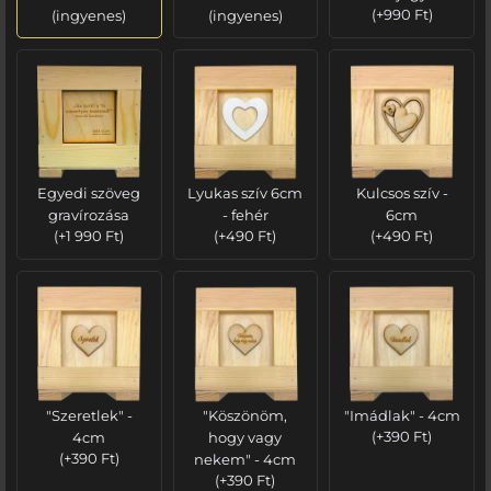
(ingyenes)
(ingyenes)
(
+
990
Ft
)
Egyedi szöveg
Lyukas szív 6cm
Kulcsos szív -
gravírozása
- fehér
6cm
(
+
1 990
Ft
)
(
+
490
Ft
)
(
+
490
Ft
)
"Szeretlek" -
"Köszönöm,
"Imádlak" - 4cm
4cm
hogy vagy
(
+
390
Ft
)
(
+
390
Ft
)
nekem" - 4cm
(
+
390
Ft
)