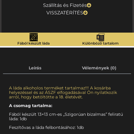
Szállítás és Fizetés
VISSZATÉRÍTÉS
Fából készült láda
Különböző tartalom
Leírás
Vélemények (0)
A láda alkoholos terméket tartalmaz!!! A kosárba
helyezéssel és az ÁSZF elfogadásával Ön nyilatkozik
arról, hogy betöltötte a 18. életévét.
A csomag tartalma:
Fából készült 13×13 cm-es „Szigorúan bizalmas” feliratú
láda: 1db
Feszítővas a láda felbontásához: 1db