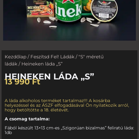
Kezdőlap
/
Feszítsd Fel! Ládák
/
"S" méretű
ládák
/ Heineken láda „S”
HEINEKEN LÁDA „S”
13 990
Ft
A láda alkoholos terméket tartalmaz!!! A kosárba
helyezéssel és az ÁSZF elfogadásával Ön nyilatkozik arról,
hogy betöltötte a 18. életévét.
A csomag tartalma:
Fából készült 13×13 cm-es „Szigorúan bizalmas” feliratú láda:
1db