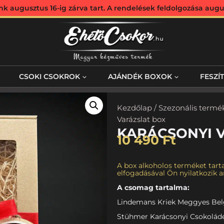
augusztus 16-ig zárva tart. A rendelések feldolgozása augus
CSOKI CSOKROK
AJÁNDÉK BOXOK
FESZÍ
Kezdőlap
/
Szezonális termé
Varázslat box
KARÁCSONYI 
10 490
Ft
A box alkoholos terméket tarta
elfogadásával Ön nyilatkozik ar
A csomag tartalma:
Lindemans Kriek Meggyes Belga
Stühmer Karácsonyi Csokoládé