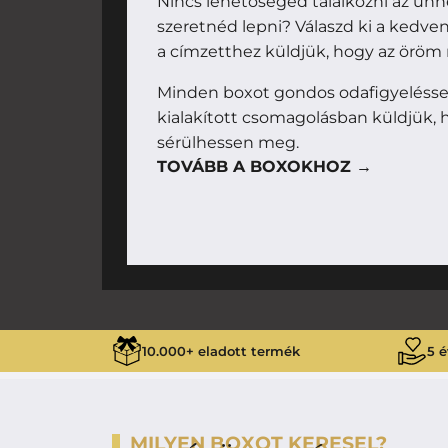
Nincs lehetőséged találkozni az ünn
szeretnéd lepni? Válaszd ki a kedv
a címzetthez küldjük, hogy az örö
Minden boxot gondos odafigyeléssel
kialakított csomagolásban küldjük, h
sérülhessen meg.
TOVÁBB A BOXOKHOZ →
10.000+ eladott termék
5 é
MILYEN BOXOT KERESEL?