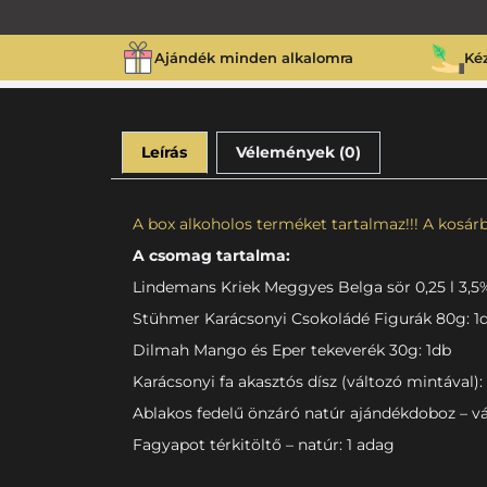
Ajándék minden alkalomra
Ké
Leírás
Vélemények (0)
A box alkoholos terméket tartalmaz!!! A kosárba
A csomag tartalma:
Lindemans Kriek Meggyes Belga sör 0,25 l 3,5%
Stühmer Karácsonyi Csokoládé Figurák 80g: 1
Dilmah Mango és Eper tekeverék 30g: 1db
Karácsonyi fa akasztós dísz (változó mintával):
Ablakos fedelű önzáró natúr ajándékdoboz – vá
Fagyapot térkitöltő – natúr: 1 adag