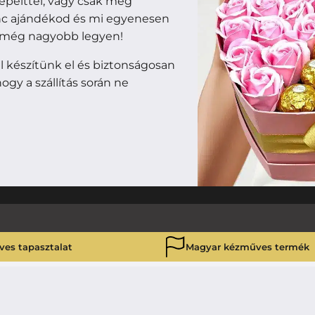
epelttel, vagy csak meg
enc ajándékod és mi egyenesen
m még nagyobb legyen!
 készítünk el és biztonságosan
ogy a szállítás során ne
ves tapasztalat
Magyar kézműves termék