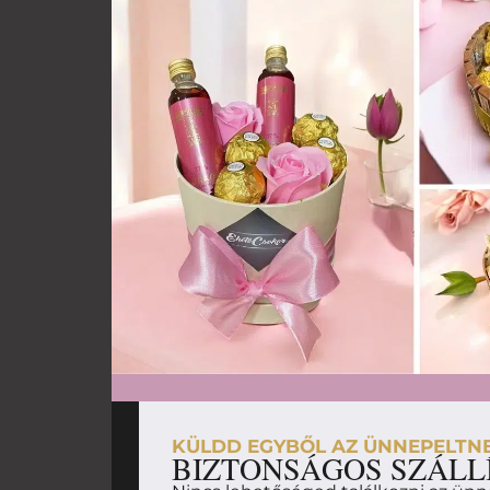
KÜLDD EGYBŐL AZ ÜNNEPELTN
BIZTONSÁGOS SZÁLL