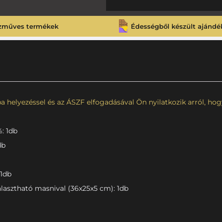
zműves termékek
Édességből készült ajándé
 helyezéssel és az ÁSZF elfogadásával Ön nyilatkozik arról, hogy 
: 1db
db
 1db
lasztható masnival (36x25x5 cm): 1db