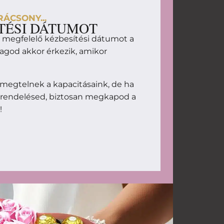
ÁCSONY...
TÉSI DÁTUMOT
d megfelelő kézbesítési dátumot a
magod akkor érkezik, amikor
megtelnek a kapacitásaink, de ha
 rendelésed, biztosan megkapod a
!