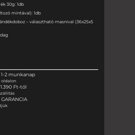
ék 30g: 1db
ltozó mintával): 1db
jándékdoboz – választható masnival (36x25x5
adag
 1-2 munkanap
r
oldalon
.390 Ft-tól
zállítás
I GARANCIA
tjük