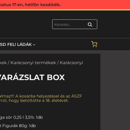
ztus 17-én, hétfőn kezdődik.
KERESÉS
TSD FEL! LÁDÁK
kek
/
Karácsonyi termékek
/ Karácsonyi
VARÁZSLAT BOX
lmaz!!! A kosárba helyezéssel és az ÁSZF
ról, hogy betöltötte a 18. életévét.
 sör 0,25 l 3,5%: 1db
 Figurák 80g: 1db