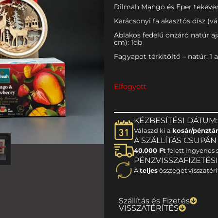
Dilmah Mango és Eper tekever
Karácsonyi fa akasztós dísz (vá
Ablakos fedelű önzáró natúr a
cm): 1db
Fagyapot térkitöltő – natúr: 1 
Elfogyott
KÉZBESÍTÉSI DÁTUM:
Válaszd ki a
kosár/pénztá
A SZÁLLÍTÁS CSUPÁN 1
40.000 Ft
felett ingyenes s
PÉNZVISSZAFIZETÉS
A
teljes
összeget visszatérí
Szállítás és Fizetés
VISSZATÉRÍTÉS