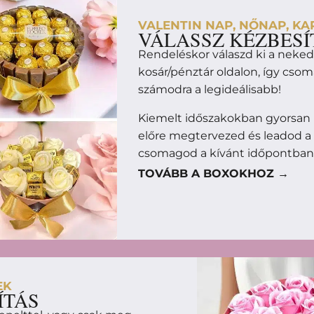
VALENTIN NAP, NŐNAP, KAR
VÁLASSZ KÉZBESÍ
Rendeléskor válaszd ki a neke
kosár/pénztár oldalon, így cso
számodra a legideálisabb!
Kiemelt időszakokban gyorsan 
előre megtervezed és leadod a
csomagod a kívánt időpontban
TOVÁBB A BOXOKHOZ →
EK
ÍTÁS