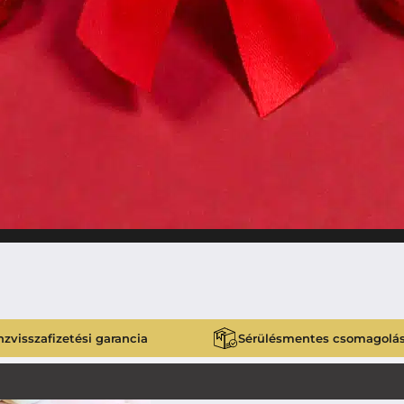
zvisszafizetési garancia
Sérülésmentes csomagolá