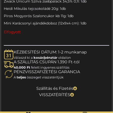
Zwack Unicum Szilva zsebpalack 34,5% 0,1l: 1db
Heidi Mikulás tejcsokoládé 20g: 1db
Piros Mogyorós Szaloncukor kb 11g: 1db
Mini Karácsonyi ajándékdoboz (12x9x4 cm): 1db
Elfogyott
KÉZBESÍTÉSI DÁTUM: 1-2 munkanap
Válaszd ki a
kosár/pénztár
oldalon
A SZÁLLÍTÁS CSUPÁN 1.390 Ft-tól
40.000 Ft
felett ingyenes szállítás
PÉNZVISSZAFIZETÉSI GARANCIA
A
teljes
összeget visszatérítjük
Szállítás és Fizetés
VISSZATÉRÍTÉS