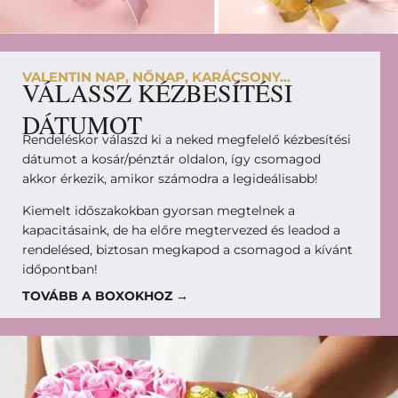
VALENTIN NAP, NŐNAP, KARÁCSONY...
VÁLASSZ KÉZBESÍTÉSI
DÁTUMOT
Rendeléskor válaszd ki a neked megfelelő kézbesítési
dátumot a kosár/pénztár oldalon, így csomagod
akkor érkezik, amikor számodra a legideálisabb!
Kiemelt időszakokban gyorsan megtelnek a
kapacitásaink, de ha előre megtervezed és leadod a
rendelésed, biztosan megkapod a csomagod a kívánt
időpontban!
TOVÁBB A BOXOKHOZ →