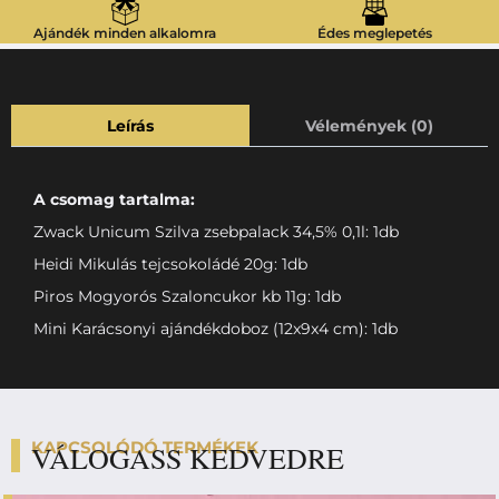
Ajándék minden alkalomra
Édes meglepetés
Leírás
Vélemények (0)
A csomag tartalma:
Zwack Unicum Szilva zsebpalack 34,5% 0,1l: 1db
Heidi Mikulás tejcsokoládé 20g: 1db
Piros Mogyorós Szaloncukor kb 11g: 1db
Mini Karácsonyi ajándékdoboz (12x9x4 cm): 1db
KAPCSOLÓDÓ TERMÉKEK
VÁLOGASS KEDVEDRE