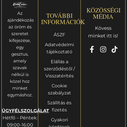
KÖZÖSSÉGI
Az
TOVÁBBI
MÉDIA
ajándékozás
INFORMÁCIÓK
az öröm és
Kövess
szeretet
ÁSZF
minket itt is!
kifejezése,
Adatvédelmi
egy
tájékoztató
gesztus,
amely
Elállás a
szavak
szerződéstől /
nélkül is
Visszatérítés
közel hoz
Cookie
minket
szabályzat
egymáshoz.
Szállítás és
fizetés
ÜGYFÉLSZOLGÁLAT
Hétfő – Péntek:
Gyakori
09:00-16:00
kérdések