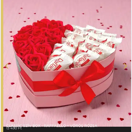
CLASSIC SZÍV BOX – RAFFAELLO + VÖRÖS RÓZSA
13 490
Ft