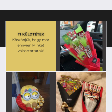
TI KÜLDTÉTEK
Köszönjük, hogy már
ennyien Minket
választottatok!