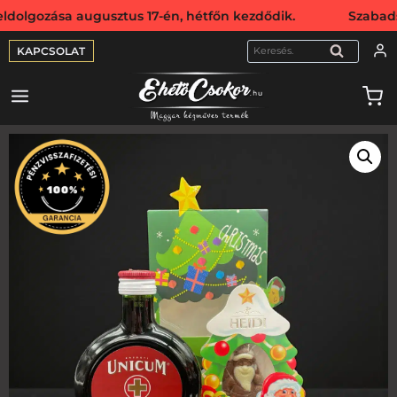
ása augusztus 17-én, hétfőn kezdődik. Szabadság miatt we
KAPCSOLAT
KERESÉS