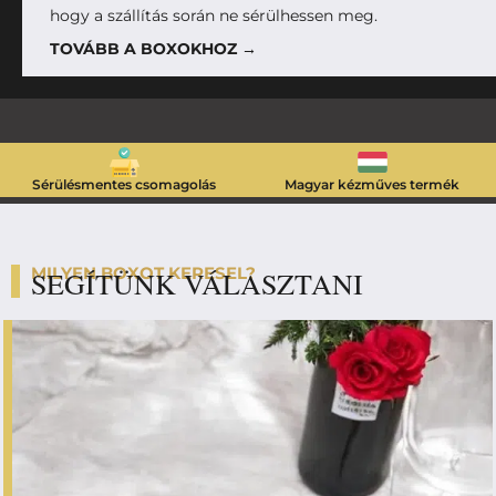
hogy a szállítás során ne sérülhessen meg.
TOVÁBB A BOXOKHOZ →
Sérülésmentes csomagolás
Magyar kézműves termék
MILYEN BOXOT KERESEL?
SEGÍTÜNK VÁLASZTANI