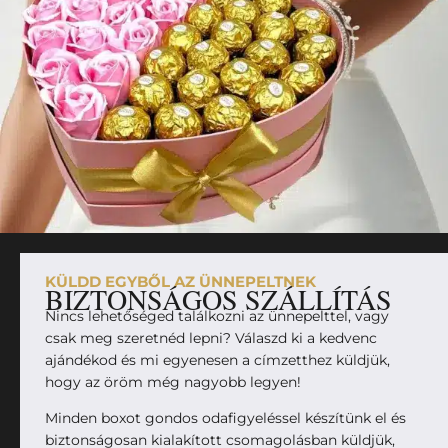
KÜLDD EGYBŐL AZ ÜNNEPELTNEK
BIZTONSÁGOS SZÁLLÍTÁS
Nincs lehetőséged találkozni az ünnepelttel, vagy
csak meg szeretnéd lepni? Válaszd ki a kedvenc
ajándékod és mi egyenesen a címzetthez küldjük,
hogy az öröm még nagyobb legyen!
Minden boxot gondos odafigyeléssel készítünk el és
biztonságosan kialakított csomagolásban küldjük,