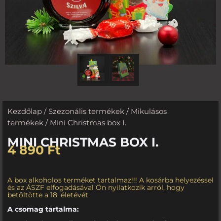
Kezdőlap
/
Szezonális termékek
/
Mikulásos
termékek
/ Mini Christmas box I.
MINI CHRISTMAS BOX I.
4 890
Ft
A box alkoholos terméket tartalmaz!!! A kosárba helyezéssel
és az ÁSZF elfogadásával Ön nyilatkozik arról, hogy
betöltötte a 18. életévét.
A csomag tartalma: