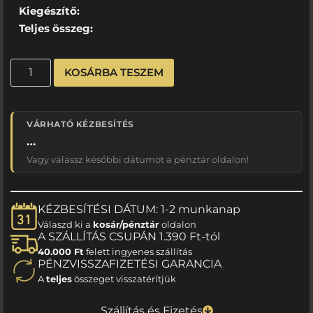
Kiegészítő:
Teljes összeg:
KOSÁRBA TESZEM
VÁRHATÓ KÉZBESÍTÉS
…
Vagy válassz későbbi dátumot a pénztár oldalon!
KÉZBESÍTÉSI DÁTUM: 1-2 munkanap
Válaszd ki a
kosár/pénztár
oldalon
A SZÁLLÍTÁS CSUPÁN 1.390 Ft-tól
40.000 Ft
felett ingyenes szállítás
PÉNZVISSZAFIZETÉSI GARANCIA
A
teljes
összeget visszatérítjük
Szállítás és Fizetés