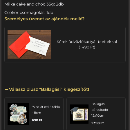
Milka cake and choc 35g: 2db
Csokor csomagolás: 1db
Személyes üzenet az ajándék mellé?
Kérek üdvözlőkártyát borítékkal
(
+
490
Ft
)
Válassz plusz "Ballagási" kiegészítőt!
Ballagási
"Viszlát ovi..." tábla
pénzátadó -
- 8cm
12x10cm
690
Ft
1 390
Ft