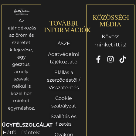
KÖZÖSSÉGI
Az
TOVÁBBI
MÉDIA
ajándékozás
INFORMÁCIÓK
az öröm és
Kövess
szeretet
ÁSZF
minket itt is!
kifejezése,
Adatvédelmi
egy
tájékoztató
gesztus,
amely
Elállás a
szavak
szerződéstől /
nélkül is
Visszatérítés
közel hoz
Cookie
minket
szabályzat
egymáshoz.
Szállítás és
fizetés
ÜGYFÉLSZOLGÁLAT
Hétfő – Péntek:
Gyakori