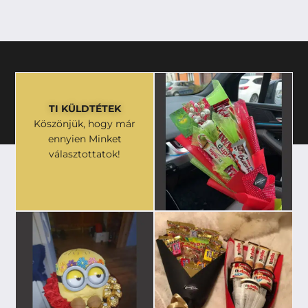
TI KÜLDTÉTEK
Köszönjük, hogy már
ennyien Minket
választottatok!