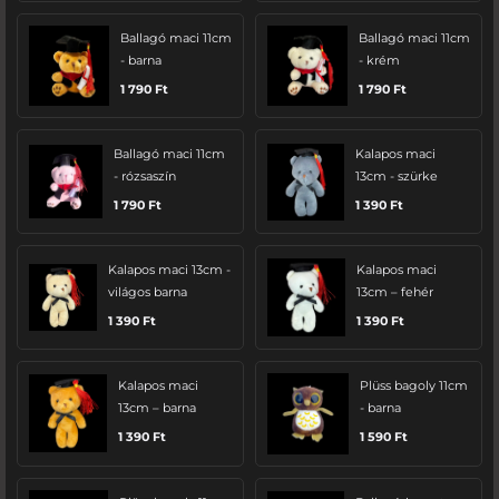
Ballagó maci 11cm
Ballagó maci 11cm
- barna
- krém
1 790
Ft
1 790
Ft
Ballagó maci 11cm
Kalapos maci
- rózsaszín
13cm - szürke
1 790
Ft
1 390
Ft
Kalapos maci 13cm -
Kalapos maci
világos barna
13cm – fehér
1 390
Ft
1 390
Ft
Kalapos maci
Plüss bagoly 11cm
13cm – barna
- barna
1 390
Ft
1 590
Ft