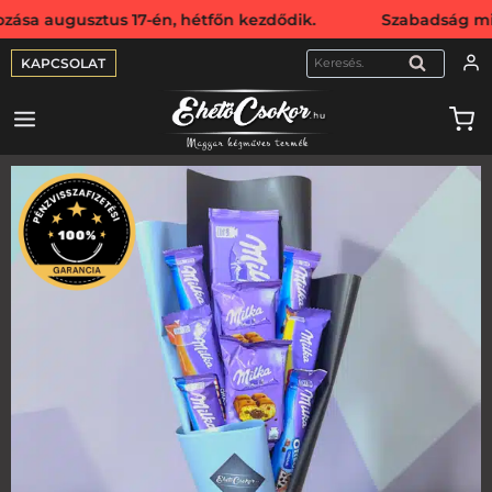
usztus 17-én, hétfőn kezdődik. Szabadság miatt webshopunk
KAPCSOLAT
KERESÉS