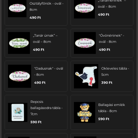
„Tanárnéninek” –
Osztályfőnök - ovál -
ovál – 8cm
8cm
490
Ft
490
Ft
„Tanár úrnak” –
"Óvónéninek" -
ovál – 8cm
ovál - 8cm
490
Ft
490
Ft
"Dadusnak" - ovál
Okleveles tábla -
- 8cm
5cm
490
Ft
390
Ft
Repcsis
Ballagási emlék
ballagásodra tábla -
tábla - 8cm
7cm
590
Ft
590
Ft