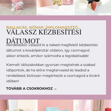
BALLAGÁS, NŐNAP, DIPLOMAOSZTÓ...
VÁLASSZ KÉZBESÍTÉSI
DÁTUMOT
Rendeléskor válaszd ki a neked megfelelő kézbesítési
dátumot a kosár/pénztár oldalon, így csomagod
akkor érkezik, amikor számodra a legideálisabb!
Kiemelt időszakokban gyorsan megtelnek a szabad
időpontok, de ha előre megtervezed és leadod a
rendelésed, biztosan megérkezik a csomagod a kívánt
időben!
TOVÁBB A CSOKROKHOZ →