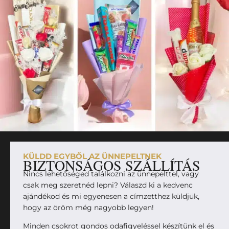
KÜLDD EGYBŐL AZ ÜNNEPELTNEK
BIZTONSÁGOS SZÁLLÍTÁS
Nincs lehetőséged találkozni az ünnepelttel, vagy
csak meg szeretnéd lepni? Válaszd ki a kedvenc
ajándékod és mi egyenesen a címzetthez küldjük,
hogy az öröm még nagyobb legyen!
Minden csokrot gondos odafigyeléssel készítünk el és