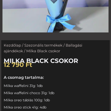
Kezdőlap
/
Szezonális termékek
/
Ballagási
ajándékok
/ Milka Black csokor
MILKA BLACK CSOKOR
12 790
Ft
A csomag tartalma:
Milka waffelini 31g: 1db
Milka waffelini choco 31g: 1db
Milka oreo táblás 100g: 1db
Milka oreo stick 41g: 4db