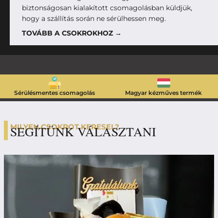
biztonságosan kialakított csomagolásban küldjük,
hogy a szállítás során ne sérülhessen meg.
TOVÁBB A CSOKROKHOZ →
Sérülésmentes csomagolás
Magyar kézműves termék
MILYEN CSOKROT KERESEL?
SEGÍTÜNK VÁLASZTANI