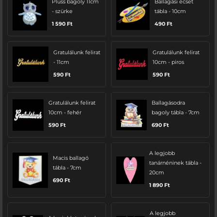
Plüss bagoly 11cm
Ballagási ecset
- szürke
tábla - 10cm
1 590
Ft
490
Ft
Gratulálunk felirat
Gratulálunk felirat
- 11cm
10cm - piros
590
Ft
590
Ft
Gratulálunk felirat
Ballagásodra
10cm - fehér
bagoly tábla - 7cm
590
Ft
690
Ft
A legjobb
Macis ballagó
tanárnéninek tábla -
tábla - 7cm
20cm
690
Ft
1 890
Ft
A legjobb