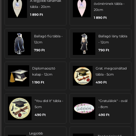
A legjobb tanárnak
óvónéninek tábla -
tábla - 20cm
20cm
1 890
Ft
1 890
Ft
Ballagó fiú tábla -
Ballagó lány tábla
12cm
- 12cm
790
Ft
790
Ft
Diplomaosztó
Grat. megcsináltad
kalap - 12cm
tábla - 5cm
1 190
Ft
490
Ft
"You did it" tábla -
"Gratulálok" - ovál
5cm
- 8cm
490
Ft
490
Ft
Legjobb