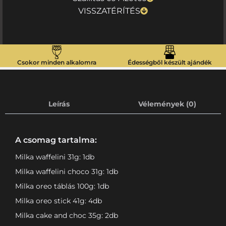
VISSZATÉRÍTÉS
Csokor minden alkalomra
Édességből készült ajándék
Leírás
Vélemények (0)
A csomag tartalma:
Milka waffelini 31g: 1db
Milka waffelini choco 31g: 1db
Milka oreo táblás 100g: 1db
Milka oreo stick 41g: 4db
Milka cake and choc 35g: 2db