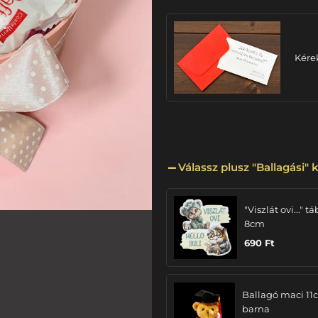
Kére
Válassz plusz "Ballagási" k
"Viszlát ovi..." tá
8cm
690
Ft
Ballagó maci 11
barna