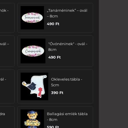
nök -
„Tanárnéninek” – ovál
– 8cm
490
Ft
ovál –
"Óvónéninek" - ovál -
8cm
490
Ft
ál -
Okleveles tábla -
5cm
390
Ft
dra
Ballagási emlék tábla
- 8cm
590
Ft