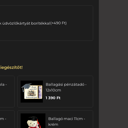
k üdvözlőkártyát borítékkal
(
+
490
Ft
)
iegészítőt!
bla -
Ballagási pénzátadó -
12x10cm
1 390
Ft
cm -
Ballagó maci 11cm -
krém