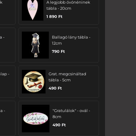
ak
A legjobb óvónéninek
tábla - 20cm
1 890
Ft
a -
Ballagó lány tábla -
12cm
790
Ft
lap -
Grat. megcsináltad
tábla - 5cm
490
Ft
a -
"Gratulálok" - ovál -
8cm
490
Ft