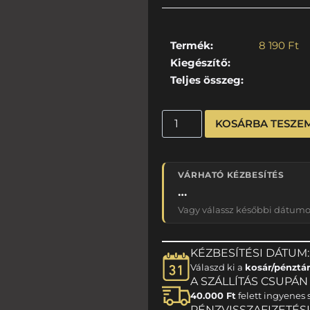
Termék:
8 190
Ft
Kiegészítő:
Teljes összeg:
KOSÁRBA TESZE
VÁRHATÓ KÉZBESÍTÉS
…
Vagy válassz későbbi dátumot
KÉZBESÍTÉSI DÁTUM:
Válaszd ki a
kosár/pénztá
A SZÁLLÍTÁS CSUPÁN 1
40.000 Ft
felett ingyenes s
PÉNZVISSZAFIZETÉS