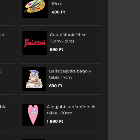
10cm
490
Ft
at -
Gratulálunk felirat
10cm - piros
590
Ft
t
Ballagásodra bagoly
tábla - 7cm
690
Ft
bla -
A legjobb tanárnéninek
tábla - 20cm
1 890
Ft