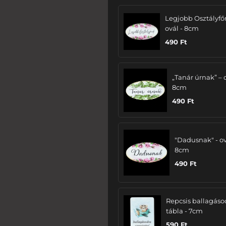
Legjobb Osztályfő
ovál - 8cm
490
Ft
„Tanár úrnak” – 
8cm
490
Ft
"Dadusnak" - ov
8cm
490
Ft
Repcsis ballagáso
tábla - 7cm
590
Ft