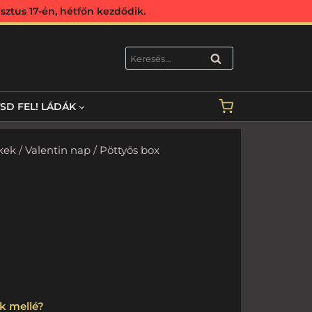
ztus 17-én, hétfőn kezdődik.
KERESÉS
TSD FEL! LÁDÁK
kek
/
Valentin nap
/ Pöttyös box
k mellé?