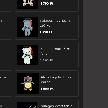
1 790
Ft
m -
Kalapos maci 13cm -
szürke
1 390
Ft
 -
Kalapos maci 13cm –
fehér
1 390
Ft
cm –
Plüss bagoly 11cm -
barna
1 590
Ft
m -
Ballagási ecset tábla -