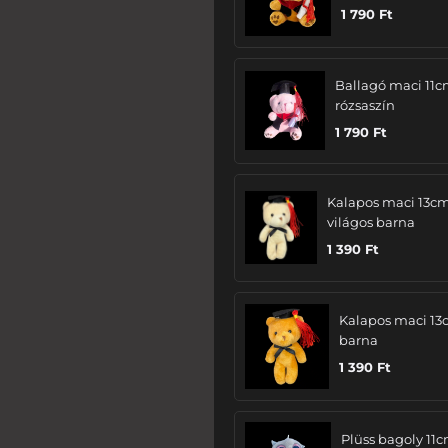
1 790
Ft
Ballagó maci 11c
rózsaszín
1 790
Ft
Kalapos maci 13cm
világos barna
1 390
Ft
Kalapos maci 13
barna
1 390
Ft
Plüss bagoly 11c