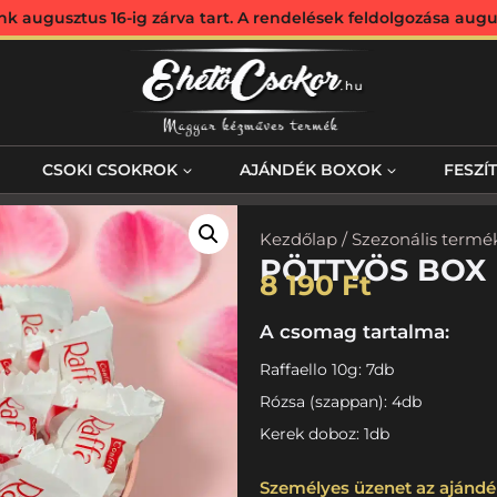
augusztus 16-ig zárva tart. A rendelések feldolgozása augus
CSOKI CSOKROK
AJÁNDÉK BOXOK
FESZÍ
Kezdőlap
/
Szezonális termé
PÖTTYÖS BOX
8 190
Ft
A csomag tartalma:
Raffaello 10g: 7db
Rózsa (szappan): 4db
Kerek doboz: 1db
Személyes üzenet az ajándé