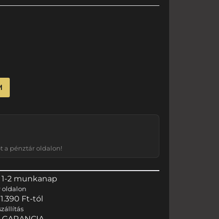
M
 a pénztár oldalon!
 1-2 munkanap
r
oldalon
.390 Ft-tól
zállítás
I GARANCIA