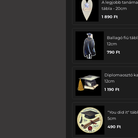
A legjobb tanárn
tábla - 20cm
1 890
Ft
Ballagó fiú tábl
12cm
790
Ft
Diplomaosztó ka
12cm
1 190
Ft
"You did it" tábl
5cm
490
Ft