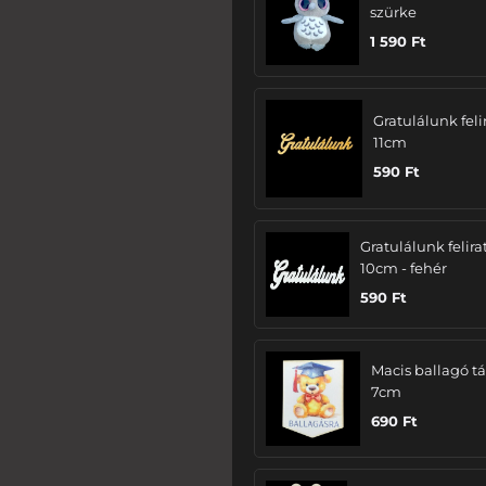
szürke
1 590
Ft
Gratulálunk felir
11cm
590
Ft
Gratulálunk felira
10cm - fehér
590
Ft
Macis ballagó tá
7cm
690
Ft