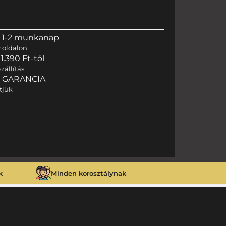
 1-2 munkanap
r
oldalon
.390 Ft-tól
zállítás
I GARANCIA
tjük
k
Minden korosztálynak