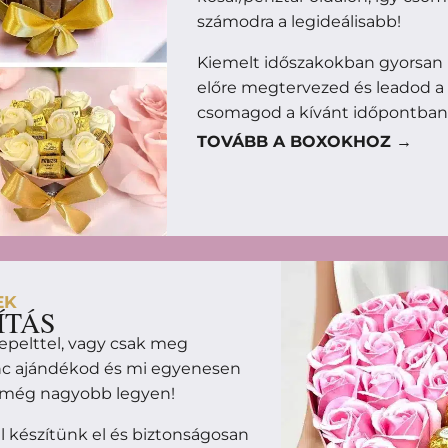
számodra a legideálisabb!
Kiemelt időszakokban gyorsan 
előre megtervezed és leadod a
csomagod a kívánt időpontban
TOVÁBB A BOXOKHOZ →
EK
ÍTÁS
epelttel, vagy csak meg
enc ajándékod és mi egyenesen
m még nagyobb legyen!
 készítünk el és biztonságosan