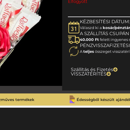
Elfogyott
KÉZBESÍTÉSI DÁTUM:
Válaszd ki a
kosár/pénztá
A SZÁLLÍTÁS CSUPÁN 1
40.000 Ft
felett ingyenes s
PÉNZVISSZAFIZETÉS
A
teljes
összeget visszatérí
Szállítás és Fizetés
VISSZATÉRÍTÉS
zműves termékek
Édességből készült ajándé