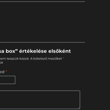
sa box” értékelése elsőként
nem tesszük közzé.
A kötelező mezőket
*
tük
sed
*