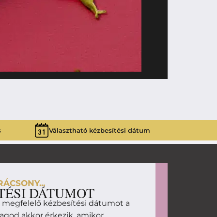
8 790
Ft
SWEET BO
s
Választható kézbesítési dátum
ÁCSONY...
TÉSI DÁTUMOT
d megfelelő kézbesítési dátumot a
magod akkor érkezik, amikor