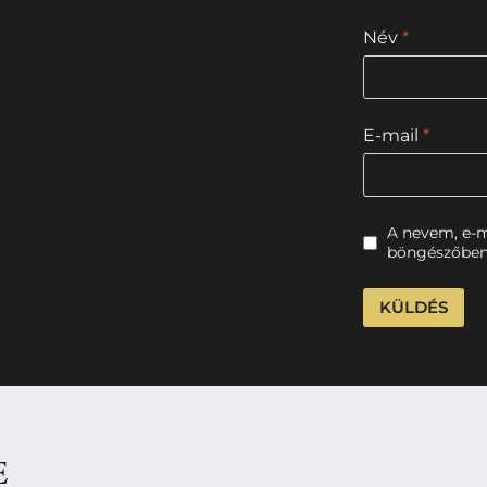
Név
*
E-mail
*
A nevem, e-
böngészőben
E