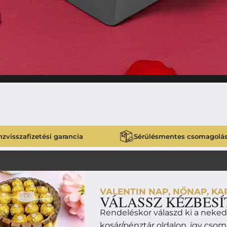
zvisszafizetési garancia
Sérülésmentes csomagolá
VALENTIN NAP, NŐNAP, KAR
VÁLASSZ KÉZBESÍ
Rendeléskor válaszd ki a neke
kosár/pénztár oldalon, így cso