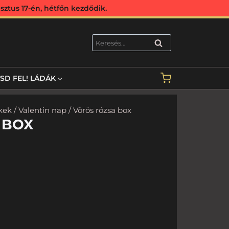
ztus 17-én, hétfőn kezdődik.
KERESÉS
TSD FEL! LÁDÁK
kek
/
Valentin nap
/ Vörös rózsa box
 BOX