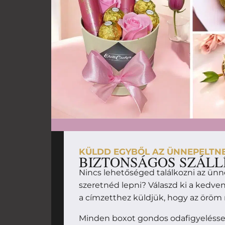
KÜLDD EGYBŐL AZ ÜNNEPELTN
BIZTONSÁGOS SZÁLL
Nincs lehetőséged találkozni az ünn
szeretnéd lepni? Válaszd ki a kedv
a címzetthez küldjük, hogy az örö
Minden boxot gondos odafigyeléssel