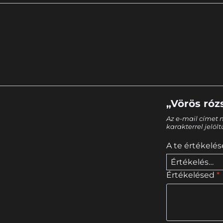
„Vörös róz
Az e-mail címet 
karakterrel jelöl
A te értékelé
Értékelésed
*