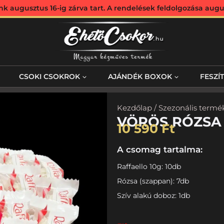
augusztus 16-ig zárva tart. A rendelések feldolgozása augus
CSOKI CSOKROK
AJÁNDÉK BOXOK
FESZÍ
Kezdőlap
/
Szezonális termé
VÖRÖS RÓZSA
10 590
Ft
A csomag tartalma:
Raffaello 10g: 10db
Rózsa (szappan): 7db
Szív alakú doboz: 1db